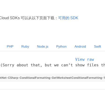
ls Cloud SDKs 可以从以下页面下载：
可用的 SDK
PHP
Ruby
Node.js
Python
Android
Swift
View raw
(Sorry about that, but we can’t show files t
tNet-CSharp-ConditionalFormatting-GetWorksheetConditionalFormatting-1