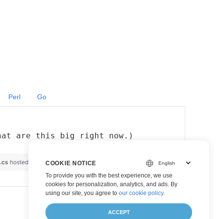
Perl
Go
hat are this big right now.)
.cs
hosted with ❤ by
GitHub
view raw
COOKIE NOTICE
To provide you with the best experience, we use
cookies for personalization, analytics, and ads. By
using our site, you agree to
our cookie policy
.
ACCEPT