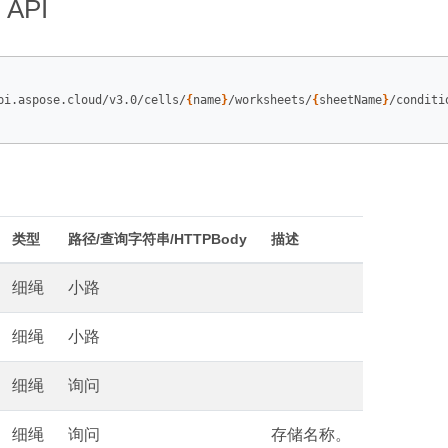
API
pi.aspose.cloud/v3.0/cells/
{
name
}
/worksheets/
{
sheetName
}
/conditi
类型
路径/查询字符串/HTTPBody
描述
细绳
小路
细绳
小路
细绳
询问
细绳
询问
存储名称。