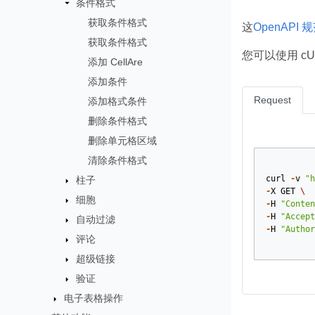
条件格式
获取条件格式
这
OpenAPI 
获取条件格式
您可以使用 cU
添加 CellAre
添加条件
Request
添加格式条件
删除条件格式
删除单元格区域
清除条件格式
curl
-
v
"h
柱子
-
X
GET
\
细胞
-
H
"Conten
-
H
"Accept
自动过滤
-
H
"Author
评论
超级链接
验证
电子表格操作