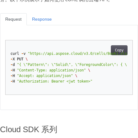
Request
Response
Copy
curl
-
v
"https://api.aspose.cloud/v3.0/cells/Book1.xlsx/wor
-
X
PUT
\
-
d
"{ \"Pattern\": \"Solid\", \"ForegroundColor\": { \"Colo
-
H
"Content-Type: application/json"
\
-
H
"Accept: application/json"
\
-
H
"Authorization: Bearer <jwt token>"
Cloud SDK 系列