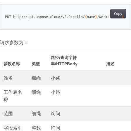
Copy
PUT http://api.aspose.cloud/v3.0/cells/
{
name
}
/worksheets/
{
she
请求参数为：
路径/查询字符
参数名称
类型
串/HTTPBody
描述
姓名
细绳
小路
工作表名
细绳
小路
称
范围
细绳
询问
字段索引
整数
询问