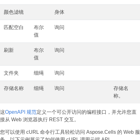
颜色滤镜
身体
匹配空白
布尔
询问
值
刷新
布尔
询问
值
文件夹
细绳
询问
存储名称
细绳
询问
存储名
称。
这
OpenAPI 规范
定义一个可公开访问的编程接口，并允许您直
接从 Web 浏览器执行 REST 交互。
您可以使用 cURL 命令行工具轻松访问 Aspose.Cells 的 Web 服
务。以下示例展示了如何使用 cURL 调用云端 API。