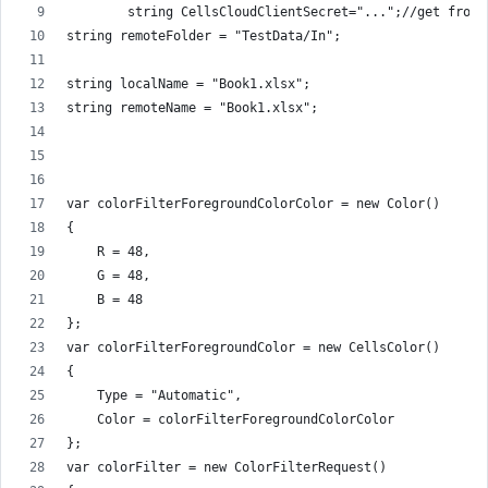
        string CellsCloudClientSecret="...";//get from 
string remoteFolder = "TestData/In";
string localName = "Book1.xlsx";
string remoteName = "Book1.xlsx";
var colorFilterForegroundColorColor = new Color()
{
    R = 48,
    G = 48,
    B = 48
};
var colorFilterForegroundColor = new CellsColor()
{
    Type = "Automatic",
    Color = colorFilterForegroundColorColor
};
var colorFilter = new ColorFilterRequest()