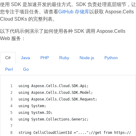
使用 SDK 是加速开发的最佳方式。SDK 负责处理底层细节，让
您专注于项目任务。请查看
GitHub 存储库
以获取 Aspose.Cells
Cloud SDKs 的完整列表。
以下代码示例演示了如何使用各种 SDK 调用 Aspose.Cells
Web 服务：
C#
Java
PHP
Ruby
Node.js
Python
Perl
Go
using Aspose.Cells.Cloud.SDK.Api;
using Aspose.Cells.Cloud.SDK.Model;
using Aspose.Cells.Cloud.SDK.Request;
using System;
using System.IO;
using System.Collections.Generic;
string CellsCloudClientId ="....";//get from https://da