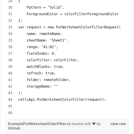
{
    Pattern = "Solid",
    ForegroundColor = colorFilterForegroundColor
};
var request = new PutWorksheetColorFilterRequest(
    name: remoteName,
    sheetName: "Sheet1",
    range: "A1:B1",
    fieldIndex: 0,
    colorFilter: colorFilter,
    matchBlanks: true,
    refresh: true,
    folder: remoteFolder,
    storageName: ""
);
cellsApi.PutWorksheetColorFilter(request);
ExamplePutWorksheetColorFilter.cs
hosted with ❤ by
view raw
GitHub