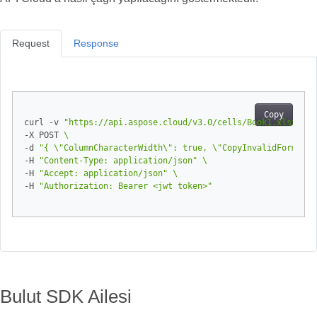
Request
Response
Copy
curl -v 
"https://api.aspose.cloud/v3.0/cells/Book1.xlsx/wor
-X POST 
-d 
"{ \"ColumnCharacterWidth\": true, \"CopyInvalidFormulas
-H 
"Content-Type: application/json"
-H 
"Accept: application/json"
-H 
"Authorization: Bearer <jwt token>"
Bulut SDK Ailesi