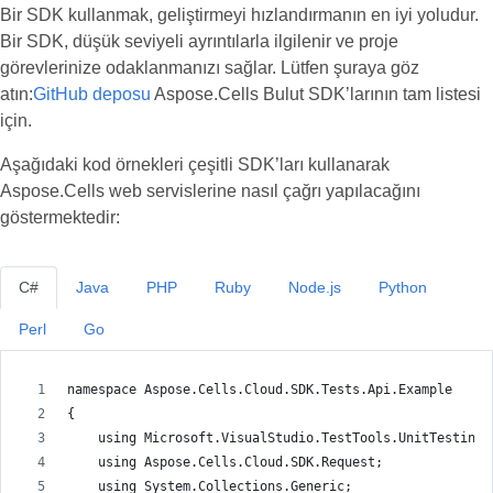
Bir SDK kullanmak, geliştirmeyi hızlandırmanın en iyi yoludur.
Bir SDK, düşük seviyeli ayrıntılarla ilgilenir ve proje
görevlerinize odaklanmanızı sağlar. Lütfen şuraya göz
atın:
GitHub deposu
Aspose.Cells Bulut SDK’larının tam listesi
için.
Aşağıdaki kod örnekleri çeşitli SDK’ları kullanarak
Aspose.Cells web servislerine nasıl çağrı yapılacağını
göstermektedir:
C#
Java
PHP
Ruby
Node.js
Python
Perl
Go
namespace Aspose.Cells.Cloud.SDK.Tests.Api.Example
{
    using Microsoft.VisualStudio.TestTools.UnitTesting;
    using Aspose.Cells.Cloud.SDK.Request;
    using System.Collections.Generic;