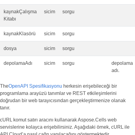
kaynakÇalışma
sicim
sorgu
Kitabı
kaynakKlasörü
sicim
sorgu
dosya
sicim
sorgu
depolamaAdı
sicim
sorgu
depolama
adı.
The
OpenAPI Spesifikasyonu
herkesin erişebileceği bir
programlama arayüzü tanımlar ve REST etkileşimlerini
doğrudan bir web tarayıcısından gerçekleştirmenize olanak
tanır.
cURL komut satırı aracını kullanarak Aspose.Cells web
servislerine kolayca erişebilirsiniz. Aşağıdaki örnek, cURL ile
API Cloud’a nasıl çağrı yapılacağını göstermektedir.