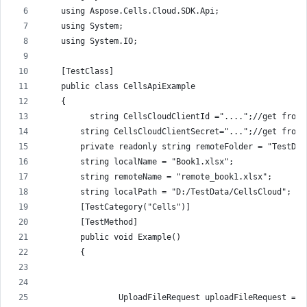
    using Aspose.Cells.Cloud.SDK.Api;
    using System;
    using System.IO;
    [TestClass]
    public class CellsApiExample
    {
          string CellsCloudClientId ="....";//get from 
        string CellsCloudClientSecret="...";//get from 
        private readonly string remoteFolder = "TestDat
        string localName = "Book1.xlsx";
        string remoteName = "remote_book1.xlsx";
        string localPath = "D:/TestData/CellsCloud";
        [TestCategory("Cells")]
        [TestMethod]
        public void Example()
        {
                UploadFileRequest uploadFileRequest = n