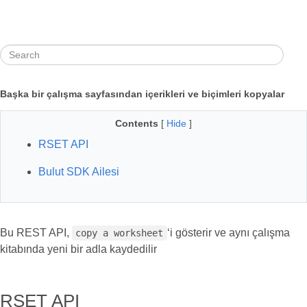
Başka bir çalışma sayfasından içerikleri ve biçimleri kopyalar
Contents
[
Hide
]
RSET API
Bulut SDK Ailesi
Bu REST API,
‘i gösterir ve aynı çalışma
copy a worksheet
kitabında yeni bir adla kaydedilir
RSET API