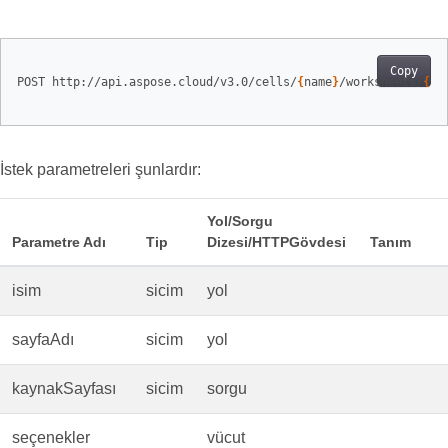
Copy
POST http://api.aspose.cloud/v3.0/cells/
{
name
}
/worksheets/
{
sh
İstek parametreleri şunlardır:
Yol/Sorgu
Parametre Adı
Tip
Dizesi/HTTPGövdesi
Tanım
isim
sicim
yol
sayfaAdı
sicim
yol
kaynakSayfası
sicim
sorgu
seçenekler
vücut