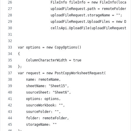
                FileInfo fileInfo = new FileInfo(localP
                uploadFileRequest.path = remoteFolder +
                uploadFileRequest.storageName = "";
                uploadFileRequest.UploadFiles = new Dic
                cellsApi.UploadFile(uploadFileRequest);
var options = new CopyOptions()
{
    ColumnCharacterWidth = true
};
var request = new PostCopyWorksheetRequest(
    name: remoteName,
    sheetName: "Sheet15",
    sourceSheet: "Sheet6",
    options: options,
    sourceWorkbook: "",
    sourceFolder: "",
    folder: remoteFolder,
    storageName: ""