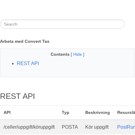
Arbeta med Convert Tas
Contents
[
Hide
]
REST API
REST API
API
Typ
Beskrivning
Resursl
/celler/uppgift/köruppgift
POSTA
Kör uppgift
PostRu