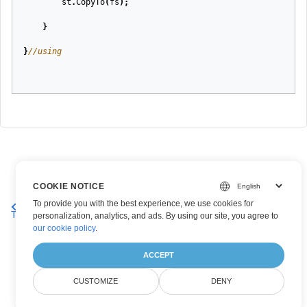
st
.
CopyTo
(
fs
);
}
}
//using
COOKIE NOTICE
Arbeta med CellsObjectOperate
Arbeta med ImportData Tas
To provide you with the best experience, we use cookies for
Tas
personalization, analytics, and ads. By using our site, you agree to
our cookie policy
.
ACCEPT
CUSTOMIZE
DENY