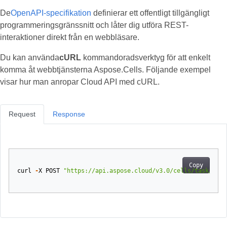
De
OpenAPI-specifikation
definierar ett offentligt tillgängligt
programmeringsgränssnitt och låter dig utföra REST-
interaktioner direkt från en webbläsare.
Du kan använda
cURL
kommandoradsverktyg för att enkelt
komma åt webbtjänsterna Aspose.Cells. Följande exempel
visar hur man anropar Cloud API med cURL.
Request
Response
Copy
curl
-
X
POST
"https://api.aspose.cloud/v3.0/cells/task/runt