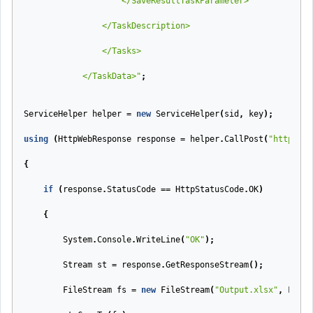
            </TaskData>"
;
ServiceHelper
helper
=
new
ServiceHelper
(
sid
,
key
);
using
(
HttpWebResponse
response
=
helper
.
CallPost
(
"http://a
{
if
(
response
.
StatusCode
==
HttpStatusCode
.
OK
)
{
System
.
Console
.
WriteLine
(
"OK"
);
Stream
st
=
response
.
GetResponseStream
();
FileStream
fs
=
new
FileStream
(
"Output.xlsx"
,
FileM