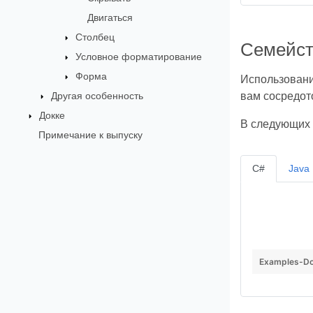
Двигаться
Столбец
Семейст
Условное форматирование
Форма
Использовани
Другая особенность
вам сосредото
Докке
В следующих 
Примечание к выпуску
C#
Java
Examples-Do