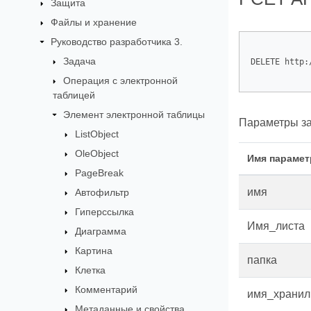
Защита
Файлы и хранение
Руководство разработчика 3.
Задача
DELETE http:
Операция с электронной
таблицей
Элемент электронной таблицы
Параметры за
ListObject
OleObject
Имя парамет
PageBreak
имя
Автофильтр
Гиперссылка
Имя_листа
Диаграмма
Картина
папка
Клетка
Комментарий
имя_храни
Метаданные и свойства