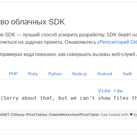
во облачных SDK
е SDK — лучший способ ускорить разработку. SDK берёт на
читься на задачах проекта. Ознакомьтесь с
Репозиторий Gi
примерах кода показано, как совершать вызовы веб-служб 
PHP
Ruby
Python
Node.js
Android
Swift
View raw
(Sorry about that, but we can’t show files t
tNET-CSharp-PivotTables-DeleteWorksheetPivotTable-1.cs
hosted with ❤ 