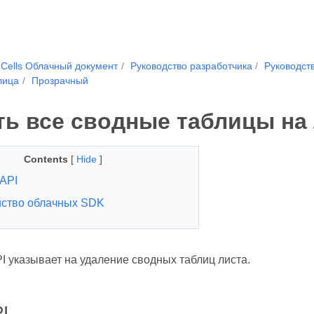
.Cells Облачный документ
Руководство разработчика
Руководств
лица
Прозрачный
ть все сводные таблицы на 
Contents
[
Hide
]
API
ство облачных SDK
I указывает на удаление сводных таблиц листа.
I