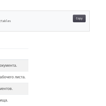
Copy
ttables

окумента.
абочего листа.
ментов.
ища.