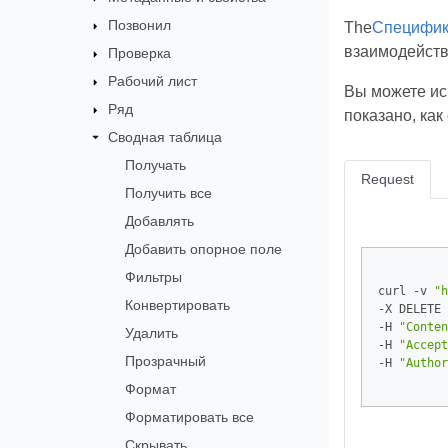
Позвонил
The
Специфик
взаимодейств
Проверка
Рабочий лист
Вы можете ис
Ряд
показано, ка
Сводная таблица
Получать
Request
Получить все
Добавлять
Добавить опорное поле
Фильтры
curl -v 
"h
Конвертировать
-X DELETE 
-H 
"Conten
Удалить
-H 
"Accept
Прозрачный
-H 
"Author
Формат
Форматировать все
Скрывать