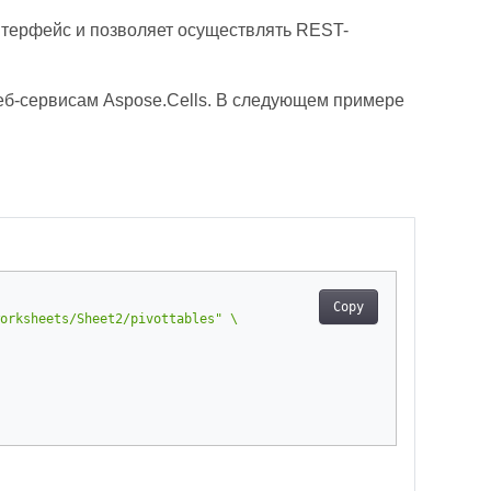
терфейс и позволяет осуществлять REST-
веб-сервисам Aspose.Cells. В следующем примере
Copy
orksheets/Sheet2/pivottables"