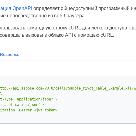
ация OpenAPI
определяет общедоступный программный ин
ие непосредственно из веб-браузера.
пользовать командную строку cURL для лёгкого доступа к 
к совершать вызовы в облако API с помощью cURL.
Response
ttp://api.aspose.com/v3.0/cells/Sample_Pivot_Table_Example.xls/w
t-Type: application/json"
: application/json"
ization: Bearer <jwt token>"