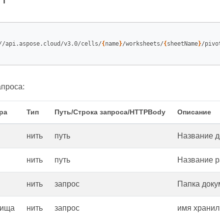
//api.aspose.cloud/v3.0/cells/
{
name
}
/worksheets/
{
sheetName
}
/pivo
проса:
ра
Тип
Путь/Строка запроса/HTTPBody
Описание
нить
путь
Название д
нить
путь
Название р
нить
запрос
Папка доку
лища
нить
запрос
имя хранил