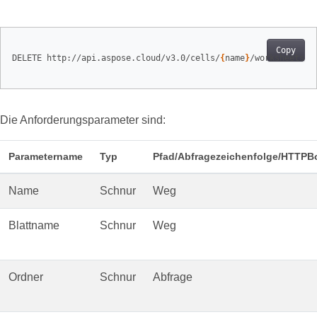
Copy
DELETE http://api.aspose.cloud/v3.0/cells/
{
name
}
/worksheets/
{
Die Anforderungsparameter sind:
Parametername
Typ
Pfad/Abfragezeichenfolge/HTTPB
Name
Schnur
Weg
Blattname
Schnur
Weg
Ordner
Schnur
Abfrage