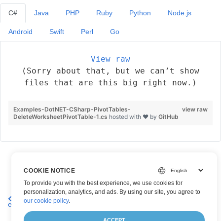
C#
Java
PHP
Ruby
Python
Node.js
Android
Swift
Perl
Go
View raw
(Sorry about that, but we can’t show
files that are this big right now.)
Examples-DotNET-CSharp-PivotTables-
view raw
DeleteWorksheetPivotTable-1.cs
hosted with ❤ by
GitHub
COOKIE NOTICE
To provide you with the best experience, we use cookies for
personalization, analytics, and ads. By using our site, you agree to
Löschen einer Pivot-Tabelle in
Aktualisieren Sie den Zellenstil
our cookie policy
.
einem Excel-Arbeitsblatt
für die Pivot-Tabelle
ACCEPT