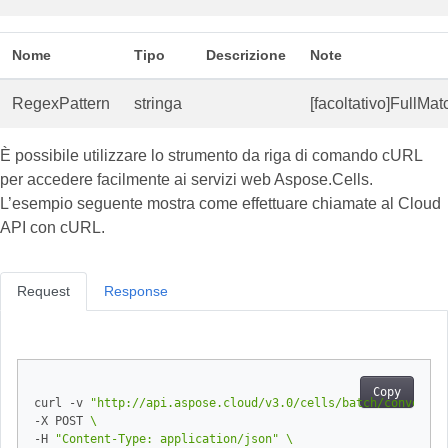
Nome
Tipo
Descrizione
Note
RegexPattern
stringa
[facoltativo]FullMa
È possibile utilizzare lo strumento da riga di comando cURL
per accedere facilmente ai servizi web Aspose.Cells.
L’esempio seguente mostra come effettuare chiamate al Cloud
API con cURL.
Request
Response
Copy
curl -v 
"http://api.aspose.cloud/v3.0/cells/batch/convert"
-X POST 
-H 
"Content-Type: application/json"