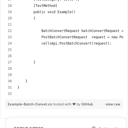
        [TestMethod]
        public void Example()
        {
            BatchConvertRequest batchConvertRequest = n
            PostBatchConvertRequest  request = new Post
            cellsApi.PostBatchConvert(request);
        }
    }
}
Example-Batch-Convet.cs
hosted with ❤ by
GitHub
view raw