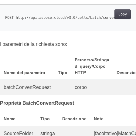
Copy
POST http://api.aspose.cloud/v3.0/cells/batch/convert

I parametri della richiesta sono:
Percorso/Stringa
di query/Corpo
Nome del parametro
Tipo
HTTP
Descrizi
batchConvertRequest
corpo
Proprietà BatchConvertRequest
Nome
Tipo
Descrizione
Note
SourceFolder
stringa
[facoltativo]MatchC