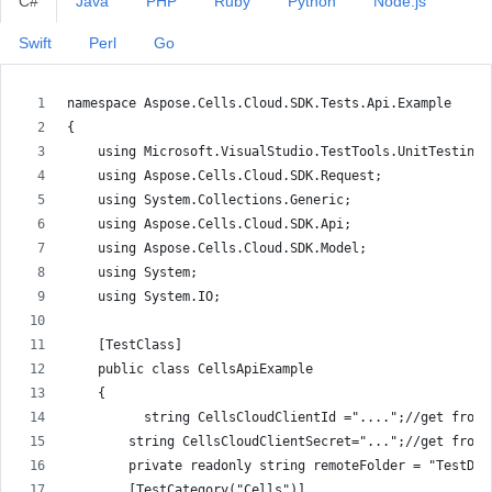
C#
Java
PHP
Ruby
Python
Node.js
Swift
Perl
Go
namespace Aspose.Cells.Cloud.SDK.Tests.Api.Example
{
    using Microsoft.VisualStudio.TestTools.UnitTesting;
    using Aspose.Cells.Cloud.SDK.Request;
    using System.Collections.Generic;
    using Aspose.Cells.Cloud.SDK.Api;
    using Aspose.Cells.Cloud.SDK.Model;
    using System;
    using System.IO;
    [TestClass]
    public class CellsApiExample
    {
          string CellsCloudClientId ="....";//get from 
        string CellsCloudClientSecret="...";//get from 
        private readonly string remoteFolder = "TestDat
        [TestCategory("Cells")]