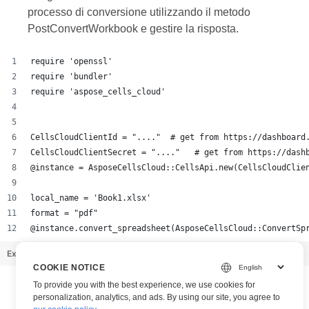
processo di conversione utilizzando il metodo
PostConvertWorkbook e gestire la risposta.
require 'openssl'
require 'bundler'
require 'aspose_cells_cloud'
CellsCloudClientId = "...."  # get from https://dashboard
CellsCloudClientSecret = "...."   # get from https://dash
@instance = AsposeCellsCloud::CellsApi.new(CellsCloudClie
local_name = 'Book1.xlsx'
format = "pdf"
@instance.convert_spreadsheet(AsposeCellsCloud::ConvertSp
Example_AvailableSDKs.rb
hosted with ❤ by
GitHub
view raw
COOKIE NOTICE
To provide you with the best experience, we use cookies for
personalization, analytics, and ads. By using our site, you agree to