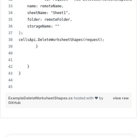
    name: remoteName,
    sheetName: "Sheet1",
    folder: remoteFolder,
    storageName: ""
);
cellsApi.DeleteWorksheetShapes(request);
        }
    }
}
ExampleDeleteWorksheetShapes.cs
hosted with ❤ by
view raw
GitHub