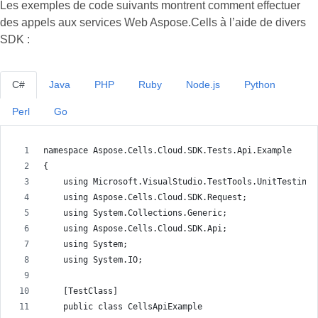
Les exemples de code suivants montrent comment effectuer
des appels aux services Web Aspose.Cells à l’aide de divers
SDK :
C#
Java
PHP
Ruby
Node.js
Python
Perl
Go
namespace Aspose.Cells.Cloud.SDK.Tests.Api.Example
{
    using Microsoft.VisualStudio.TestTools.UnitTesting;
    using Aspose.Cells.Cloud.SDK.Request;
    using System.Collections.Generic;
    using Aspose.Cells.Cloud.SDK.Api;
    using System;
    using System.IO;
    [TestClass]
    public class CellsApiExample