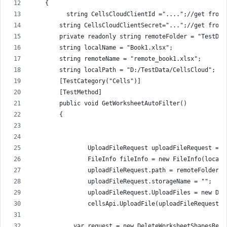
    {
          string CellsCloudClientId ="....";//get from 
        string CellsCloudClientSecret="...";//get from 
        private readonly string remoteFolder = "TestDat
        string localName = "Book1.xlsx";
        string remoteName = "remote_book1.xlsx";
        string localPath = "D:/TestData/CellsCloud";
        [TestCategory("Cells")]
        [TestMethod]
        public void GetWorksheetAutoFilter()
        {
                UploadFileRequest uploadFileRequest = n
                FileInfo fileInfo = new FileInfo(localP
                uploadFileRequest.path = remoteFolder +
                uploadFileRequest.storageName = "";
                uploadFileRequest.UploadFiles = new Dic
                cellsApi.UploadFile(uploadFileRequest);
            var request = new DeleteWorksheetShapesRequ