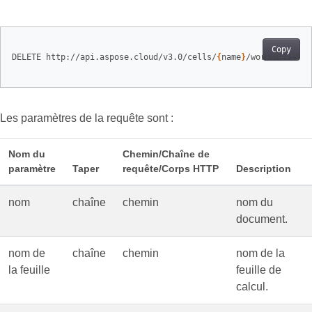
Copy
DELETE http://api.aspose.cloud/v3.0/cells/
{
name
}
/worksheets/
{
Les paramètres de la requête sont :
Nom du
Chemin/Chaîne de
paramètre
Taper
requête/Corps HTTP
Description
nom
chaîne
chemin
nom du
document.
nom de
chaîne
chemin
nom de la
la feuille
feuille de
calcul.