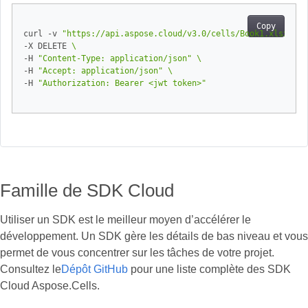
Copy
curl -v 
"https://api.aspose.cloud/v3.0/cells/Book1.xlsx/wor
-X DELETE 
-H 
"Content-Type: application/json"
-H 
"Accept: application/json"
-H 
"Authorization: Bearer <jwt token>"
Famille de SDK Cloud
Utiliser un SDK est le meilleur moyen d’accélérer le
développement. Un SDK gère les détails de bas niveau et vous
permet de vous concentrer sur les tâches de votre projet.
Consultez le
Dépôt GitHub
pour une liste complète des SDK
Cloud Aspose.Cells.