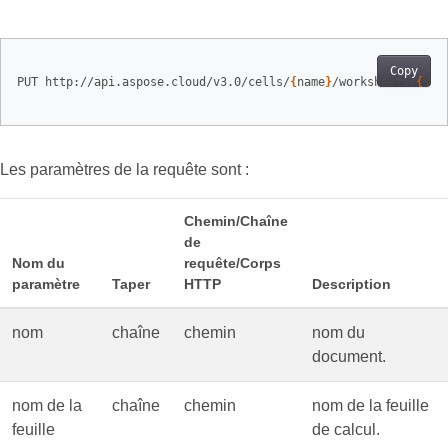
Copy
PUT http://api.aspose.cloud/v3.0/cells/
{
name
}
/worksheets/
{
she
Les paramètres de la requête sont :
Chemin/Chaîne
de
Nom du
requête/Corps
paramètre
Taper
HTTP
Description
nom
chaîne
chemin
nom du
document.
nom de la
chaîne
chemin
nom de la feuille
feuille
de calcul.