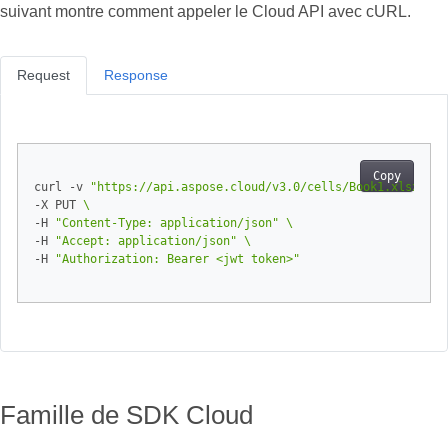
suivant montre comment appeler le Cloud API avec cURL.
Request
Response
Copy
curl -v 
"https://api.aspose.cloud/v3.0/cells/Book1.xlsx/wor
-X PUT 
-H 
"Content-Type: application/json"
-H 
"Accept: application/json"
-H 
"Authorization: Bearer <jwt token>"
Famille de SDK Cloud