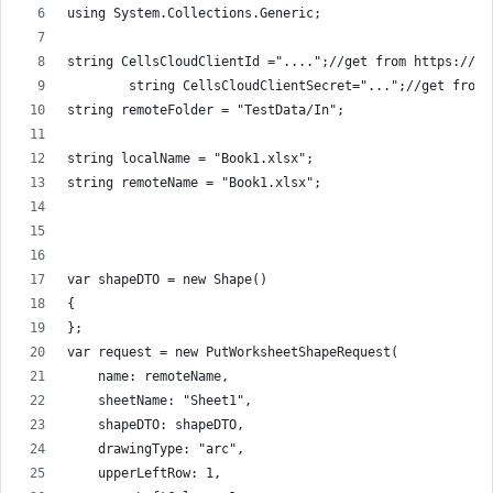
using System.Collections.Generic;
string CellsCloudClientId ="....";//get from https://da
        string CellsCloudClientSecret="...";//get from 
string remoteFolder = "TestData/In";
string localName = "Book1.xlsx";
string remoteName = "Book1.xlsx";
var shapeDTO = new Shape()
{
};
var request = new PutWorksheetShapeRequest(
    name: remoteName,
    sheetName: "Sheet1",
    shapeDTO: shapeDTO,
    drawingType: "arc",
    upperLeftRow: 1,