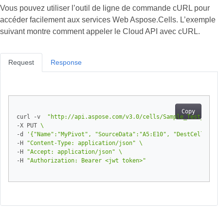
Vous pouvez utiliser l’outil de ligne de commande cURL pour
accéder facilement aux services Web Aspose.Cells. L’exemple
suivant montre comment appeler le Cloud API avec cURL.
Request
Response
Copy
curl -v  
"http://api.aspose.com/v3.0/cells/Sample_Test_Book
-X PUT 
-d 
'{"Name":"MyPivot", "SourceData":"A5:E10", "DestCellName
-H 
"Content-Type: application/json"
-H 
"Accept: application/json"
-H 
"Authorization: Bearer <jwt token>"