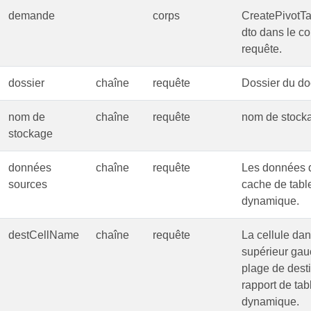
demande
corps
CreatePivotT
dto dans le co
requête.
dossier
chaîne
requête
Dossier du d
nom de
chaîne
requête
nom de stock
stockage
données
chaîne
requête
Les données 
sources
cache de tabl
dynamique.
destCellName
chaîne
requête
La cellule dan
supérieur gau
plage de dest
rapport de tab
dynamique.