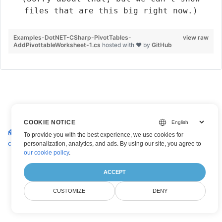
files that are this big right now.)
Examples-DotNET-CSharp-PivotTables-
view raw
AddPivottableWorksheet-1.cs
hosted with ❤ by
GitHub
Obtenir tous les tableaux croisés
Ajouter un champ pivot
COOKIE NOTICE
dynamiques dans une feuille de
dans le tableau croisé
To provide you with the best experience, we use cookies for
calcul Excel
dynamique
personalization, analytics, and ads. By using our site, you agree to
our cookie policy
.
ACCEPT
CUSTOMIZE
DENY