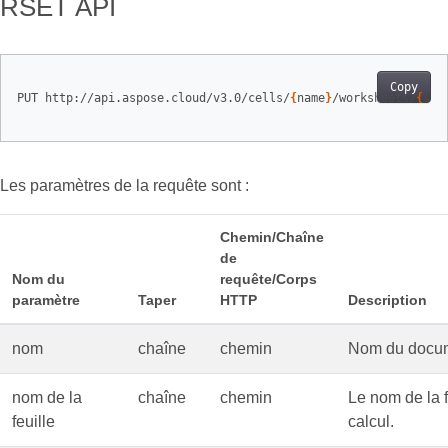
RSET API
Copy
PUT http://api.aspose.cloud/v3.0/cells/
{
name
}
/worksheets/
{
she
Les paramètres de la requête sont :
Chemin/Chaîne
de
Nom du
requête/Corps
paramètre
Taper
HTTP
Description
nom
chaîne
chemin
Nom du docu
nom de la
chaîne
chemin
Le nom de la f
feuille
calcul.