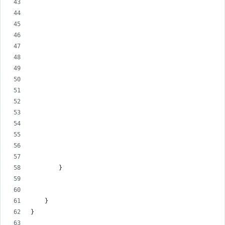
        }
    }
}