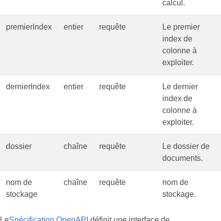
calcul.
premierIndex
entier
requête
Le premier
index de
colonne à
exploiter.
dernierIndex
entier
requête
Le dernier
index de
colonne à
exploiter.
dossier
chaîne
requête
Le dossier de
documents.
nom de
chaîne
requête
nom de
stockage
stockage.
Le
Spécification OpenAPI
définit une interface de