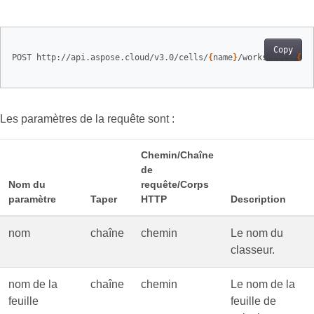
Copy
POST http://api.aspose.cloud/v3.0/cells/
{
name
}
/worksheets/
{
sh
Les paramètres de la requête sont :
Chemin/Chaîne
de
Nom du
requête/Corps
paramètre
Taper
HTTP
Description
nom
chaîne
chemin
Le nom du
classeur.
nom de la
chaîne
chemin
Le nom de la
feuille
feuille de