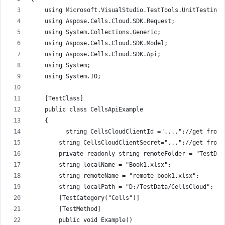
    using Microsoft.VisualStudio.TestTools.UnitTesting;
    using Aspose.Cells.Cloud.SDK.Request;
    using System.Collections.Generic;
    using Aspose.Cells.Cloud.SDK.Model;
    using Aspose.Cells.Cloud.SDK.Api;
    using System;
    using System.IO;
    [TestClass]
    public class CellsApiExample
    {
          string CellsCloudClientId ="....";//get from 
        string CellsCloudClientSecret="...";//get from 
        private readonly string remoteFolder = "TestDat
        string localName = "Book1.xlsx";
        string remoteName = "remote_book1.xlsx";
        string localPath = "D:/TestData/CellsCloud";
        [TestCategory("Cells")]
        [TestMethod]
        public void Example()