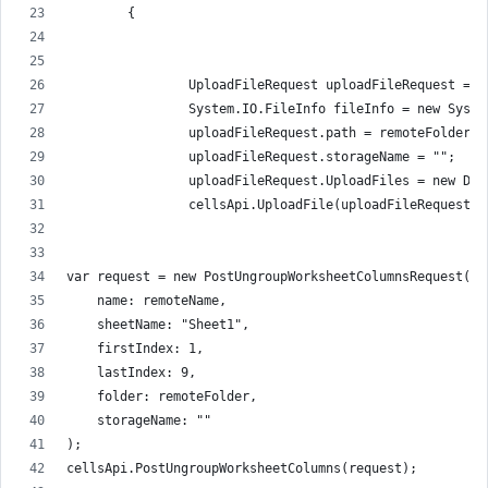
        {
                UploadFileRequest uploadFileRequest = n
                System.IO.FileInfo fileInfo = new Syste
                uploadFileRequest.path = remoteFolder +
                uploadFileRequest.storageName = "";
                uploadFileRequest.UploadFiles = new Dic
                cellsApi.UploadFile(uploadFileRequest);
var request = new PostUngroupWorksheetColumnsRequest(
    name: remoteName,
    sheetName: "Sheet1",
    firstIndex: 1,
    lastIndex: 9,
    folder: remoteFolder,
    storageName: ""
);
cellsApi.PostUngroupWorksheetColumns(request);