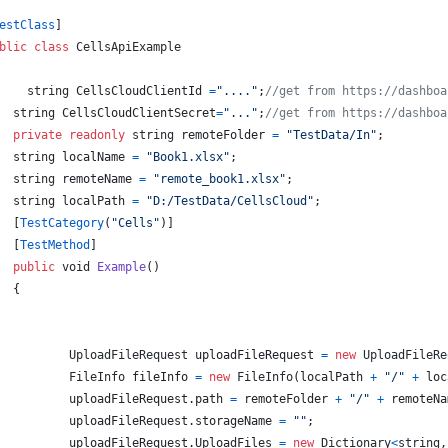
estClass
]
blic
class
CellsApiExample
string
CellsCloudClientId
=
"...."
;
//get from https://dashboa
string
CellsCloudClientSecret
=
"..."
;
//get from https://dashboa
private
readonly
string
remoteFolder
=
"TestData/In"
;
string
localName
=
"Book1.xlsx"
;
string
remoteName
=
"remote_book1.xlsx"
;
string
localPath
=
"D:/TestData/CellsCloud"
;
[
TestCategory
(
"Cells"
)
]
[
TestMethod
]
public
void
Example
(
)
{
UploadFileRequest
uploadFileRequest
=
new
UploadFileRe
FileInfo
fileInfo
=
new
FileInfo
(
localPath
+
"/"
+
loc
uploadFileRequest
.
path
=
remoteFolder
+
"/"
+
remoteNa
uploadFileRequest
.
storageName
=
""
;
uploadFileRequest
.
UploadFiles
=
new
Dictionary
<
string
,