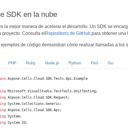
de SDK en la nube
 la mejor manera de acelerar el desarrollo. Un SDK se encarga 
u proyecto. Consulta el
Repositorio de GitHub
para obtener una 
 ejemplos de código demuestran cómo realizar llamadas a los s
PHP
Ruby
Node.js
Python
Perl
Go
ace
Aspose
.
Cells
.
Cloud
.
SDK
.
Tests
.
Api
.
Example
ing
Microsoft
.
VisualStudio
.
TestTools
.
UnitTesting
;
ing
Aspose
.
Cells
.
Cloud
.
SDK
.
Request
;
ing
System
.
Collections
.
Generic
;
ing
Aspose
.
Cells
.
Cloud
.
SDK
.
Api
;
ing
System
;
ing
System
.
IO
;