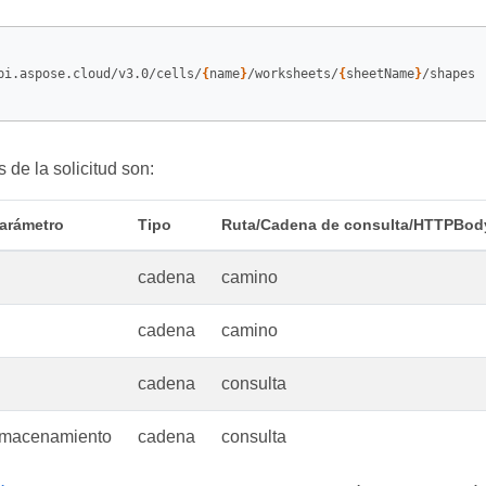
pi.aspose.cloud/v3.0/cells/
{
name
}
/worksheets/
{
sheetName
}
/shapes

 de la solicitud son:
arámetro
Tipo
Ruta/Cadena de consulta/HTTPBod
cadena
camino
cadena
camino
cadena
consulta
macenamiento
cadena
consulta