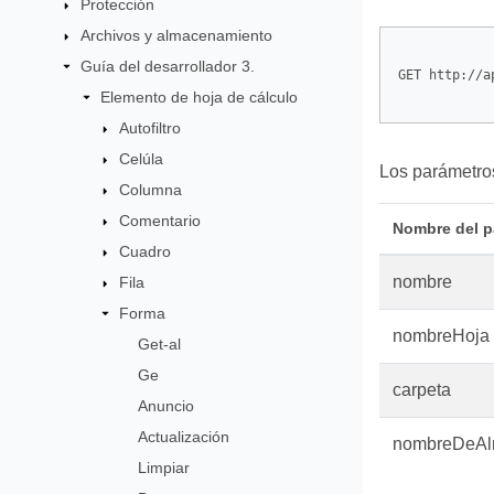
Protección
Archivos y almacenamiento
Guía del desarrollador 3.
GET http://a
Elemento de hoja de cálculo
Autofiltro
Celúla
Los parámetros
Columna
Comentario
Nombre del p
Cuadro
nombre
Fila
Forma
nombreHoja
Get-al
Ge
carpeta
Anuncio
Actualización
nombreDeAl
Limpiar