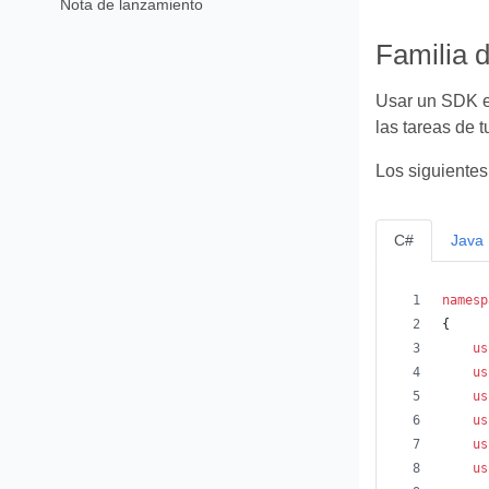
Nota de lanzamiento
Familia 
Usar un SDK es
las tareas de t
Los siguientes
C#
Java
namesp
{
us
us
us
us
us
us