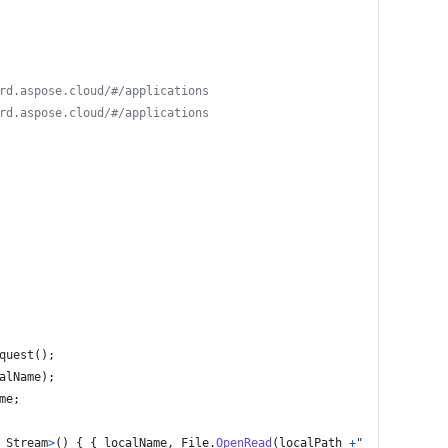
rd.aspose.cloud/#/applications
rd.aspose.cloud/#/applications
quest
(
)
;
alName
)
;
me
;
Stream
>
(
)
{
{
localName
,
File
.
OpenRead
(
localPath
+
"/"
+
localNam