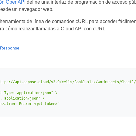
ión OpenAPI
define una interfaz de programación de acceso públ
desde un navegador web.
herramienta de línea de comandos cURL para acceder fácilmente
ra cómo realizar llamadas a Cloud API con cURL.
Response
ttps://api.aspose.cloud/v3.0/cells/Book1.xlsx/worksheets/Sheet1/
t-Type: application/json"
: application/json"
ization: Bearer <jwt token>"