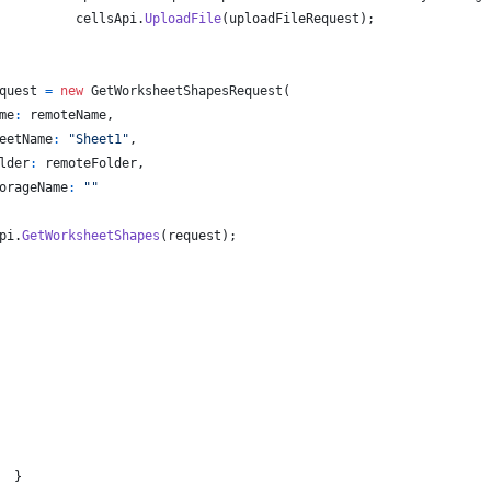
cellsApi
.
UploadFile
(
uploadFileRequest
)
;
quest
=
new
GetWorksheetShapesRequest
(
me
:
remoteName
,
eetName
:
"Sheet1"
,
lder
:
remoteFolder
,
orageName
:
""
pi
.
GetWorksheetShapes
(
request
)
;
}