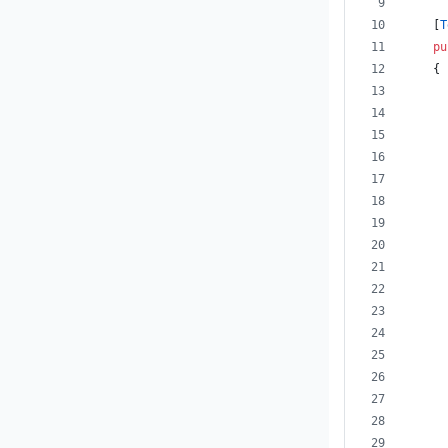
[
T
pu
{