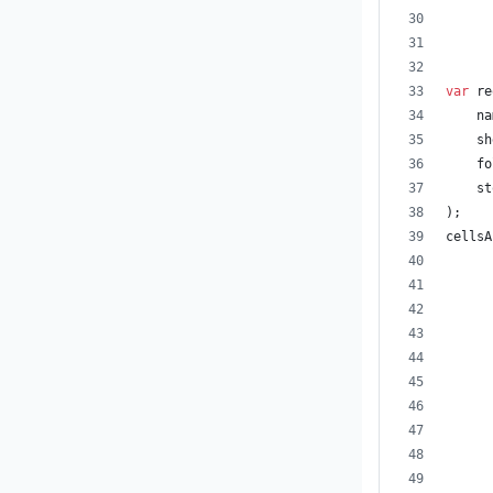
var
re
na
sh
fo
st
)
;
cellsA