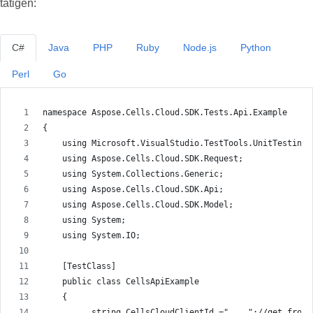
tätigen:
C#
Java
PHP
Ruby
Node.js
Python
Perl
Go
namespace Aspose.Cells.Cloud.SDK.Tests.Api.Example
{
    using Microsoft.VisualStudio.TestTools.UnitTesting;
    using Aspose.Cells.Cloud.SDK.Request;
    using System.Collections.Generic;
    using Aspose.Cells.Cloud.SDK.Api;
    using Aspose.Cells.Cloud.SDK.Model;
    using System;
    using System.IO;
    [TestClass]
    public class CellsApiExample
    {
          string CellsCloudClientId ="....";//get from 