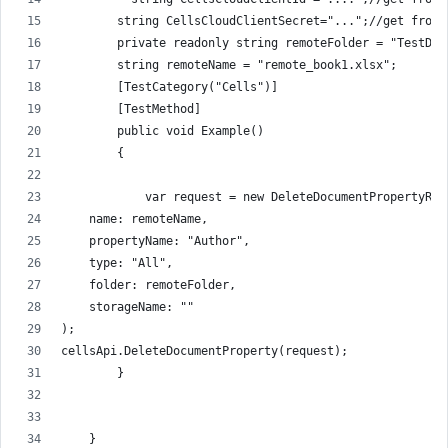
        string CellsCloudClientSecret="...";//get from 
        private readonly string remoteFolder = "TestDat
        string remoteName = "remote_book1.xlsx";
        [TestCategory("Cells")]
        [TestMethod]
        public void Example()
        {
            var request = new DeleteDocumentPropertyReq
    name: remoteName,
    propertyName: "Author",
    type: "All",
    folder: remoteFolder,
    storageName: ""
);
cellsApi.DeleteDocumentProperty(request);
        }
    }