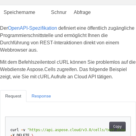
Speichername
Schnur
Abfrage
Der
OpenAPI-Spezifikation
definiert eine öffentlich zugängliche
Programmierschnittstelle und ermöglicht Ihnen die
Durchführung von REST-Interaktionen direkt von einem
Webbrowser aus.
Mit dem Befehlszeilentool cURL können Sie problemlos auf die
Webdienste Aspose.Cells zugreifen. Das folgende Beispiel
zeigt, wie Sie mit cURL Aufrufe an Cloud API tätigen.
Request
Response
Copy
curl
-
v
"https://api.aspose.cloud/v3.0/cells/test.xlsx/docu
-
X
DELETE
\