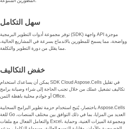
المطورين المتنوعة.
سهل التكامل
توفر مجموعة أدوات التطوير البرمجية (SDK) واجهة API موجزة
وواضحة، مما يسمح للمطورين بالاندماج بسرعة في المشاريع الحالية،
مما يقلل من دورة التطوير والتكلفة.
خفض التكاليف
يمكن أن يساعدك استخدام SDK Cloud Aspose.Cells في تقليل
تكاليف تشغيل عملك من خلال تجنب الحاجة إلى شراء وصيانة برامج
أو خوادم محلية باهظة الثمن Office.
باختصار، يُتيح استخدام حزمة تطوير البرامج السحابية Aspose.Cells
للغة Go العديد من المزايا، بما في ذلك التوافق بين مختلف المنصات،
والتعامل الفعال مع ملفات Excel، ومجموعة الميزات الغنية، وحماية
الخصوصية والأمان، وقابلية التوسع العالية، وسهولة التكامل، ودعم