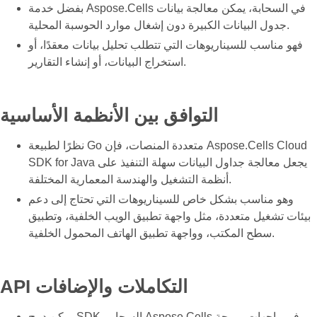
بفضل خدمة Aspose.Cells في السحابة، يمكن معالجة بيانات
جدول البيانات الكبيرة دون إشغال موارد الحوسبة المحلية.
فهو مناسب للسيناريوهات التي تتطلب تحليل بيانات معقدًا، أو
استخراج البيانات، أو إنشاء التقارير.
التوافق بين الأنظمة الأساسية
نظرًا لطبيعة Go متعددة المنصات، فإن Aspose.Cells Cloud
SDK for Java يجعل معالجة جداول البيانات سهلة التنفيذ على
أنظمة التشغيل والهندسة المعمارية المختلفة.
وهو مناسب بشكل خاص للسيناريوهات التي تحتاج إلى دعم
بيئات تشغيل متعددة، مثل واجهة تطبيق الويب الخلفية، وتطبيق
سطح المكتب، وواجهة تطبيق الهاتف المحمول الخلفية.
API التكاملات والإضافات
يمكن دمج SDK السحابي Aspose.Cells في واجهات برمجة