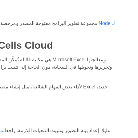
مجموعة تطوير البرامج مفتوحة المصدر ومرخصة 
كيفية استخدام مكتبة Node م
قبل أن تتمكن من استخدام حزمة تطوير البرامج السحابية Aspose.Cells للغة Go، عليك إعداد بيئة التطوير وتثبيت التبعيات اللازمة. راجع
الم