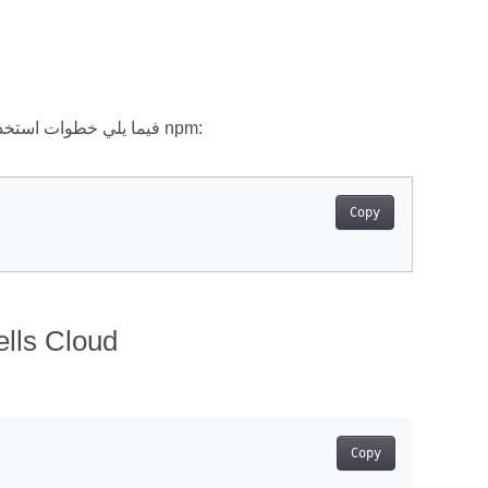
يمكنك تثبيت حزمة تطوير البرامج السحابية Aspose.Cells لـ Node باستخدام npm. فيما يلي خطوات استخدام npm:
Copy
كيفية إضافة التبعيات في تكو
Copy