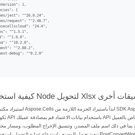
Version": 1,

cies": {

es/jest": "^26.0.24",

pes/request": "^2.48.7",

secellscloud": "24.4",

s": "^1.5.1",

": "^1.0.0",

a": "^10.2.0",

est": "^2.88.2",

est-debug": "^0.2.0"

Nod لتحويل Xlsx إلى تنسيقات أخرى