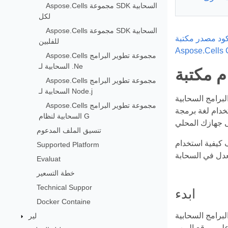
Aspose.Cells مجموعة SDK السحابية
لكل
Aspose.Cells مجموعة SDK السحابية
ود مصدر مكتبة Node لـ
للفلبين
Aspose.Cells 
Aspose.Cells مجموعة تطوير البرامج
السحابية لـ .Ne
Aspose.Cells مجموعة تطوير البرامج
السحابية لـ Node.j
لة تُمكّن المطورين من التعامل مع ملفات Microsoft Excel ومعالجتها
Aspose.Cells مجموعة تطوير البرامج
استخدام هذه المجموعة، يُمكنك إنشاء مستندات Excel وتحريرها وتحويلها في السحابة، دون الحاجة إلى تثبيت برامج
السحابية لنظام G
تنسيق الملف المدعوم
عض المهام الشائعة، مثل إنشاء مصنف Excel جديد،
Supported Platform
Evaluat
خطة التسعير
Technical Suppor
ابدء
Docker Containe
لير