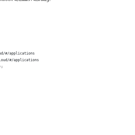
ud/#/applications
loud/#/applications
);