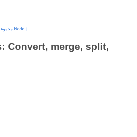
Aspose.Cells مجموعة تطوير البرامج السحابية لـ Node.j
 Convert, merge, split,