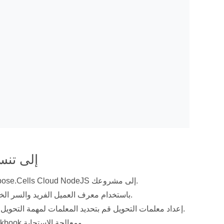
كيفية استخدام حزمة e
استيراد مكتبة السحابة Aspose.Cells ابدأ باستيراد الحزمة اللازمة من SDK Aspose.Cells Cloud NodeJS إلى مشروعك.
تكوين العميل API باستخدام بيانات الاعتماد قم بمصادقة عميلك API باستخدام معرف العميل الفريد والسر الخاص بالعميل.
إعداد معلمات التحويل قم بتحديد المعلمات لمهمة التحويل، بما في ذلك اسم ملف المصدر، وتنسيق الإخراج المطلوب، ومسار مجلد التخزين.
تنفيذ تحويل المصنف استدعاء عملية التحويل باستخدام طريقة PostConvertWorkbook ومعالجة الاستجابة.