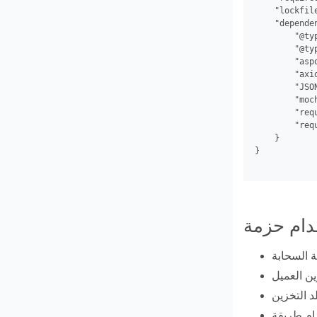
    "lockfile
    "dependen
        "@typ
        "@ty
        "aspo
        "axio
        "JSON
        "moch
        "requ
        "requ
    }

}
