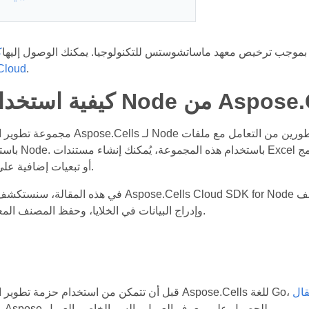
بموجب ترخيص معهد ماساتشوستس للتكنولوجيا. يمكنك الوصول إليها
ك
Cloud
.
ن Aspose.Cells Cloud
مجموعة تطوير البرامج السحابية Aspose.Cells لـ Node هي مكتبة فعّا
باستخدام لغة برمجة Node. ب
أو تبعيات إضافية على جهازك المحلي.
في هذه المقالة، سنستكشف كيفية استخدام Aspose.Cells Cloud SDK for Node لأداء ب
وإدراج البيانات في الخلايا، وحفظ المصنف المعدل في السحابة.
قال
على موقع الويب Aspose للحصول على معرف العميل والسر الخاص بالعميل.