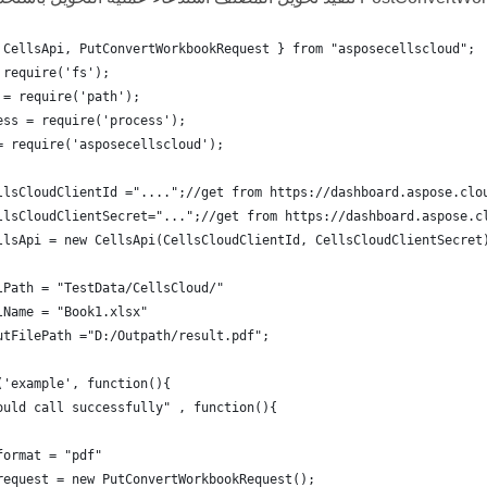
 CellsApi, PutConvertWorkbookRequest } from "asposecellscloud";
 require('fs');
 = require('path');
ess = require('process');
= require('asposecellscloud');
llsCloudClientId ="....";//get from https://dashboard.aspose.clo
llsCloudClientSecret="...";//get from https://dashboard.aspose.c
llsApi = new CellsApi(CellsCloudClientId, CellsCloudClientSecret
lPath = "TestData/CellsCloud/"
lName = "Book1.xlsx"
utFilePath ="D:/Outpath/result.pdf";
('example', function(){
ould call successfully" , function(){
format = "pdf"
request = new PutConvertWorkbookRequest();