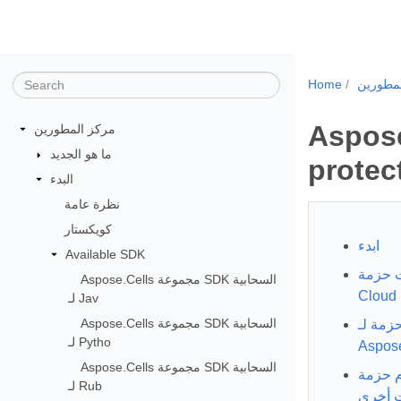
مطورين
Home
Aspose
مركز المطورين
ما هو الجديد
protec
البدء
نظرة عامة
كويكستار
ابدء
Available SDK
لـ Aspose.Cells
Aspose.Cells مجموعة SDK السحابية
Cloud
لـ Jav
Aspose.Cells مجموعة SDK السحابية
حزمة لـ
لـ Pytho
Aspose
Aspose.Cells مجموعة SDK السحابية
تحويل Xlsx إلى
لـ Rub
ت أخرى