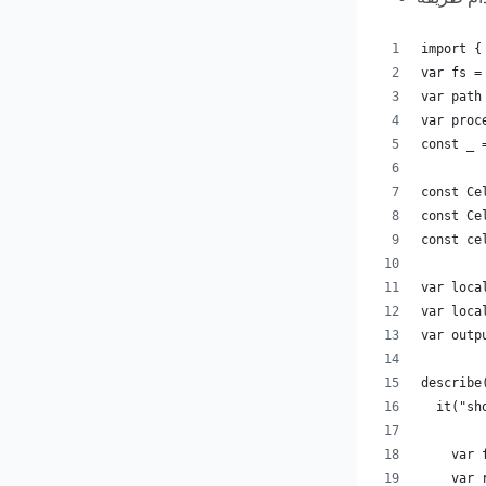
import {
var fs =
var path
var proc
const _ 
const Ce
const Ce
const ce
var loca
var loca
var outp
describe
  it("sh
    var 
    var 