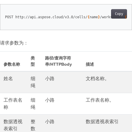
Copy
POST http://api.aspose.cloud/v3.0/cells/
{
name
}
/worksheets/
{
sh
请求参数为：
类
路径/查询字符
参数名称
型
串/HTTPBody
描述
姓名
细
小路
文档名称。
绳
工作表名
细
小路
工作表名称。
称
绳
数据透视
整
小路
数据透视表索引
表索引
数