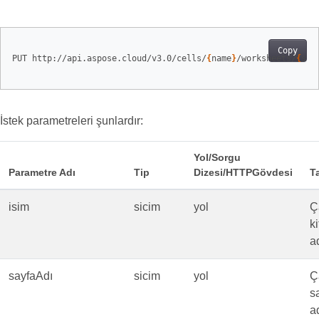
Copy
PUT http://api.aspose.cloud/v3.0/cells/
{
name
}
/worksheets/
{
she
İstek parametreleri şunlardır:
Yol/Sorgu
Parametre Adı
Tip
Dizesi/HTTPGövdesi
T
isim
sicim
yol
Ç
k
ad
sayfaAdı
sicim
yol
Ç
s
ad