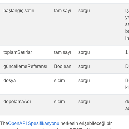
başlangıç satırı
tam sayı
sorgu
İ
y
sa
b
i
toplamSatırlar
tam sayı
sorgu
1
güncellemeReferansı
Boolean
sorgu
D
dosya
sicim
sorgu
B
k
depolamaAdı
sicim
sorgu
d
ad
The
OpenAPI Spesifikasyonu
herkesin erişebileceği bir