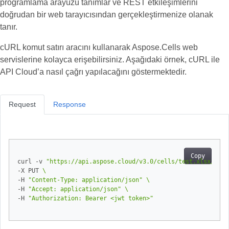
programlama arayüzü tanımlar ve REST etkileşimlerini
doğrudan bir web tarayıcısından gerçekleştirmenize olanak
tanır.
cURL komut satırı aracını kullanarak Aspose.Cells web
servislerine kolayca erişebilirsiniz. Aşağıdaki örnek, cURL ile
API Cloud’a nasıl çağrı yapılacağını göstermektedir.
Request
Response
Copy
curl -v 
"https://api.aspose.cloud/v3.0/cells/test.xlsx/work
-X PUT 
-H 
"Content-Type: application/json"
-H 
"Accept: application/json"
-H 
"Authorization: Bearer <jwt token>"