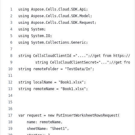
using Aspose.Cells.Cloud.SDK.Api;
using Aspose.Cells.Cloud.SDK.Model;
using Aspose.Cells.Cloud.SDK.Request;
using System;
using System.IO;
using System.Collections.Generic;
string CellsCloudClientId ="....";//get from https://da
        string CellsCloudClientSecret="...";//get from 
string remoteFolder = "TestData/In";
string localName = "Book1.xlsx";
string remoteName = "Book1.xlsx";
var request = new PutInsertWorksheetRowsRequest(
    name: remoteName,
    sheetName: "Sheet1",