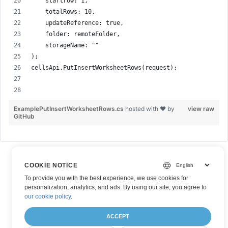
    startrow: 1,
    totalRows: 10,
    updateReference: true,
    folder: remoteFolder,
    storageName: ""
);
cellsApi.PutInsertWorksheetRows(request);
ExamplePutInsertWorksheetRows.cs
hosted with ❤ by
view raw
GitHub
COOKIE NOTICE
To provide you with the best experience, we use cookies for
personalization, analytics, and ads. By using our site, you agree to
our cookie policy
.
ACCEPT