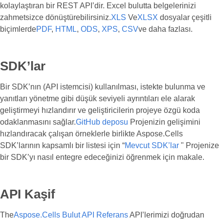
kolaylaştıran bir REST API’dir. Excel bulutta belgelerinizi
zahmetsizce dönüştürebilirsiniz.
XLS
Ve
XLSX
dosyalar çeşitli
biçimlerde
PDF
,
HTML
,
ODS
,
XPS
,
CSV
ve daha fazlası.
SDK’lar
Bir SDK’nın (API istemcisi) kullanılması, istekte bulunma ve
yanıtları yönetme gibi düşük seviyeli ayrıntıları ele alarak
geliştirmeyi hızlandırır ve geliştiricilerin projeye özgü koda
odaklanmasını sağlar.
GitHub deposu
Projenizin gelişimini
hızlandıracak çalışan örneklerle birlikte Aspose.Cells
SDK’larının kapsamlı bir listesi için “
Mevcut SDK’lar
" Projenize
bir SDK’yı nasıl entegre edeceğinizi öğrenmek için makale.
API Kaşif
The
Aspose.Cells Bulut API Referans
API’lerimizi doğrudan