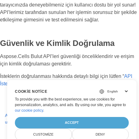
tarayıcınızda deneyebilmeniz için kullanıcı dostu bir yol sunar!
API’lerimiz tarafından sunulan her işlemin sorunsuz bir şekilde
etkileşime girmesini ve test edilmesini sağlar.
Güvenlik ve Kimlik Doğrulama
Aspose.Cells Bulut API’leri güvenliği önceliklendirir ve erişim
için kimlik doğrulaması gerektirir.
İsteklerin doğrulanması hakkında detaylı bilgi için lütfen “
API
İstek Sayfasının Doğrulanması
” sayfa
COOKIE NOTICE
To provide you with the best experience, we use cookies for
personalization, analytics, and ads. By using our site, you agree to
our cookie policy
.
Aspose.Cells Bulut Hızlı Başlangıç: 5 dakikada bir elektronik tablo
uygulaması oluşturun
ACCEPT
CUSTOMIZE
DENY