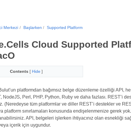
ici Merkezi
Başlarken
Supported Platform
.Cells Cloud Supported Plat
acO
Contents
[
Hide
]
ulut’un platformdan bağımsız belge düzenleme özelliği API, herh
, NodeJS, Perl, PHP, Python, Ruby ve daha fazlası. REST’i dest
niz. (Neredeyse tüm platformlar ve diller REST’i destekler ve RES
eya platform sınırlamaları konusunda endişelenmenize gerek yok.
anabilirsiniz. API, belgeleri işlerken ihtiyacınız olan esnekliği s
 veya içerik için uygundur.