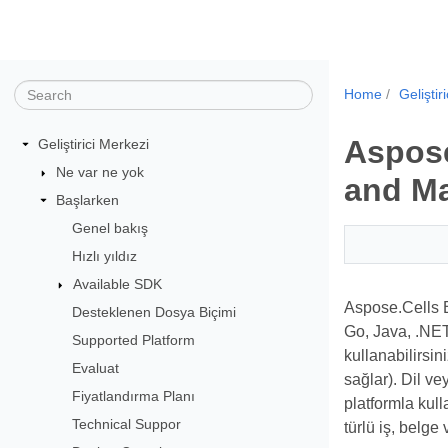
Home
Geliştir
Aspose
Geliştirici Merkezi
Ne var ne yok
and M
Başlarken
Genel bakış
Hızlı yıldız
Available SDK
Aspose.Cells B
Desteklenen Dosya Biçimi
Go, Java, .NET
Supported Platform
kullanabilirsi
Evaluat
sağlar). Dil v
Fiyatlandırma Planı
platformla kull
Technical Suppor
türlü iş, belge