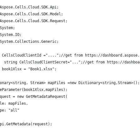
Aspose.Cells.Cloud.SDK.Api;
Aspose.Cells.Cloud.SDK.Model;
Aspose.Cells.Cloud.SDK.Request;
System;
System.IO;
System.Collections.Generic;
 CellsCloudClientId ="....";//get from https://dashboard.aspose.
  string CellsCloudClientSecret="...";//get from https://dashboa
 book1Xlsx = "Book1.xlsx";
onary<string, Stream> mapFiles =new Dictionary<string,Stream>();
eParameter(book1Xlsx,mapFiles);       
quest = new GetMetadataRequest(
le: mapFiles,
pe: "all"
pi.GetMetadata(request);