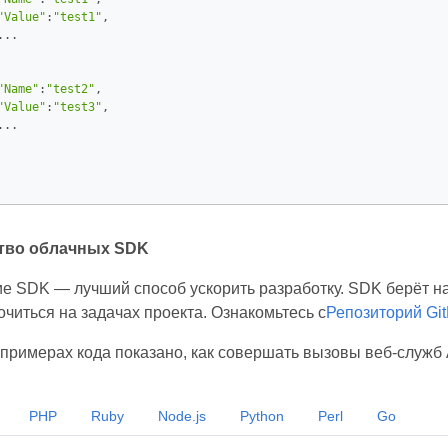
"Value"
:
"test1"
,

..

"Name"
:
"test2"
,

"Value"
:
"test3"
,

..

тво облачных SDK
е SDK — лучший способ ускорить разработку. SDK берёт на
читься на задачах проекта. Ознакомьтесь с
Репозиторий Gi
примерах кода показано, как совершать вызовы веб-служб 
PHP
Ruby
Node.js
Python
Perl
Go