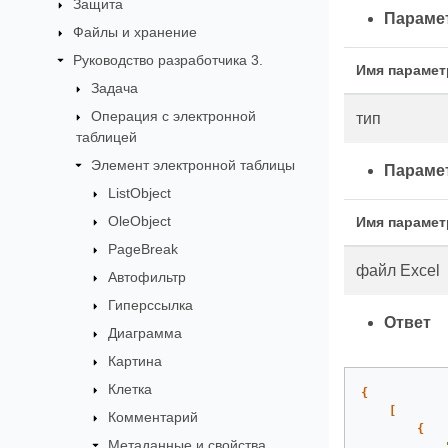
Защита
Параме
Файлы и хранение
Руководство разработчика 3.
Имя парамет
Задача
Операция с электронной
тип
таблицей
Элемент электронной таблицы
Парамет
ListObject
OleObject
Имя парамет
PageBreak
файл Excel
Автофильтр
Гиперссылка
Ответ
Диаграмма
Картина
Клетка
{
[
Комментарий
{
Метаданные и свойства