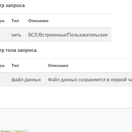
тр запроса
ра
Тип
Описание
нить
ВСЕ/Встроенные/Пользовательские
р тела запроса
ра
Тип
Описание
файл данных
Файл данных сохраняется в первой ча
"Name"
:
"test1"
,
