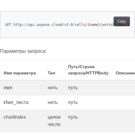
Copy
GET http://api.aspose.cloud/v3.0/cells/
{
name
}
/worksheets/
{
she
Параметры запроса:
Путь/Строка
Имя параметра
Тип
запроса/HTTPBody
Описани
имя
нить
путь
Имя_листа
нить
путь
chartIndex
целое
путь
число