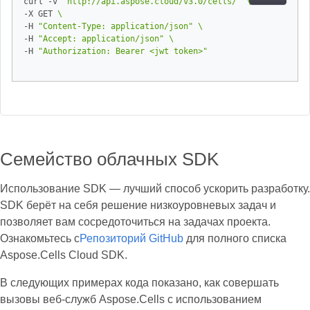
curl -v 
"http://api.aspose.cloud/v3.0/cells/"
-X GET 
-H 
"Content-Type: application/json"
-H 
"Accept: application/json"
-H 
"Authorization: Bearer <jwt token>"
Семейство облачных SDK
Использование SDK — лучший способ ускорить разработку.
SDK берёт на себя решение низкоуровневых задач и
позволяет вам сосредоточиться на задачах проекта.
Ознакомьтесь с
Репозиторий GitHub
для полного списка
Aspose.Cells Cloud SDK.
В следующих примерах кода показано, как совершать
вызовы веб-служб Aspose.Cells с использованием