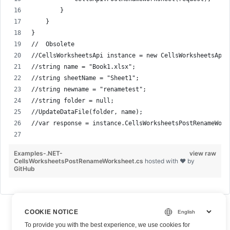
        }
    }
}
//  Obsolete
//CellsWorksheetsApi instance = new CellsWorksheetsApi(
//string name = "Book1.xlsx";
//string sheetName = "Sheet1";
//string newname = "renametest";
//string folder = null;
//UpdateDataFile(folder, name);
//var response = instance.CellsWorksheetsPostRenameWork
Examples-.NET-
view raw
CellsWorksheetsPostRenameWorksheet.cs
hosted with ❤ by
GitHub
COOKIE NOTICE
To provide you with the best experience, we use cookies for