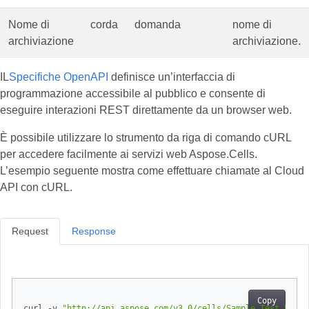
Nome di
corda
domanda
nome di
archiviazione
archiviazione.
IL
Specifiche OpenAPI
definisce un’interfaccia di
programmazione accessibile al pubblico e consente di
eseguire interazioni REST direttamente da un browser web.
È possibile utilizzare lo strumento da riga di comando cURL
per accedere facilmente ai servizi web Aspose.Cells.
L’esempio seguente mostra come effettuare chiamate al Cloud
API con cURL.
Request
Response
Copy
curl -v 
"http://api.aspose.com/v3.0/cells/Sample_Test_Book.