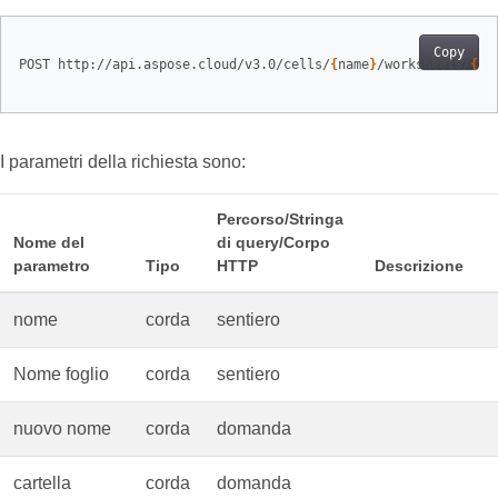
Copy
POST http://api.aspose.cloud/v3.0/cells/
{
name
}
/worksheets/
{
sh
I parametri della richiesta sono:
Percorso/Stringa
Nome del
di query/Corpo
parametro
Tipo
HTTP
Descrizione
nome
corda
sentiero
Nome foglio
corda
sentiero
nuovo nome
corda
domanda
cartella
corda
domanda