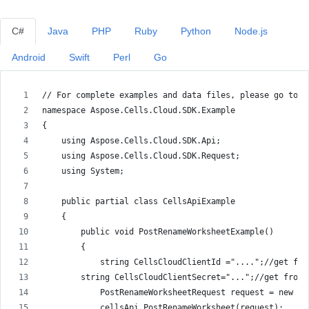
C#
Java
PHP
Ruby
Python
Node.js
Android
Swift
Perl
Go
// For complete examples and data files, please go to h
namespace Aspose.Cells.Cloud.SDK.Example
{
    using Aspose.Cells.Cloud.SDK.Api;
    using Aspose.Cells.Cloud.SDK.Request;
    using System;
    public partial class CellsApiExample
    {
        public void PostRenameWorksheetExample()
        {
            string CellsCloudClientId ="....";//get fro
        string CellsCloudClientSecret="...";//get from 
            PostRenameWorksheetRequest request = new Po
            cellsApi.PostRenameWorksheet(request);