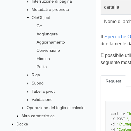
Interruzione di pagina
cartella
Metadati e proprietà
OleObject
Nome di arch
Ge
Aggiungere
IL
Specifiche 
Aggiornamento
direttamente d
Conversione
È possibile ut
Elimina
seguente most
Pulito
Riga
Request
Suonò
Tabella pivot
Validazione
Operazione del foglio di calcolo
curl -v 
"h
Altra caratteristica
-X POST 
Docke
-d 
'{"Imag
-H 
"Conten