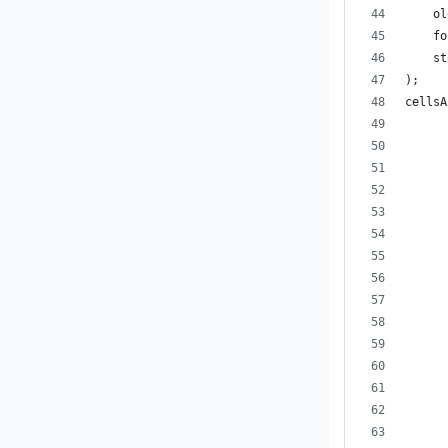
    ol
    fo
    st
);
cellsA