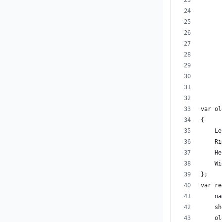
      
      
      
      
      
      
      
var ol
{
    Le
    Ri
    He
    Wi
};
var re
    na
    sh
    ol