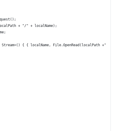
quest();
ocalPath + "/" + localName);
me;
 Stream>() { { localName, File.OpenRead(localPath +"/"+ localNam