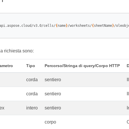
api.aspose.cloud/v3.0/cells/
{
name
}
/worksheets/
{
sheetName
}
/oleobj
la richiesta sono:
ametro
Tipo
Percorso/Stringa di query/Corpo HTTP
D
corda
sentiero
I
corda
sentiero
I
ex
intero
sentiero
I
corpo
O