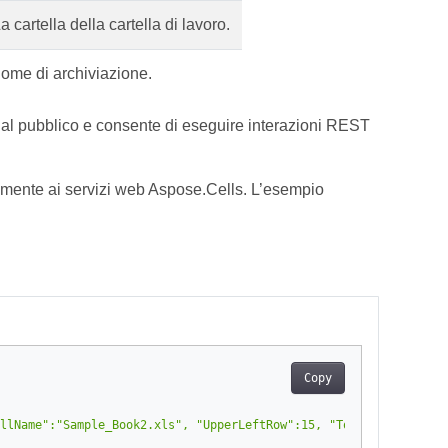
a cartella della cartella di lavoro.
ome di archiviazione.
 al pubblico e consente di eseguire interazioni REST
ilmente ai servizi web Aspose.Cells. L’esempio
Copy
llName":"Sample_Book2.xls", "UpperLeftRow":15, "Top":10, "UpperL