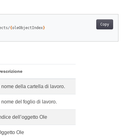
Copy
ects/
{
oleObjectIndex
}
escrizione
l nome della cartella di lavoro.
l nome del foglio di lavoro.
ndice dell’oggetto Ole
ggetto Ole