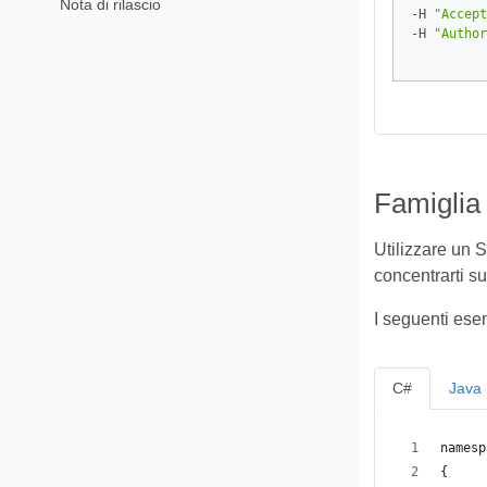
Nota di rilascio
-H 
"Accept
-H 
"Author
Famiglia
Utilizzare un S
concentrarti su
I seguenti ese
C#
Java
namesp
{