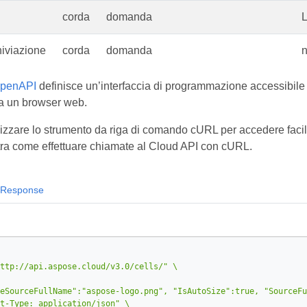
corda
domanda
L
iviazione
corda
domanda
n
OpenAPI
definisce un’interfaccia di programmazione accessibile
a un browser web.
ilizzare lo strumento da riga di comando cURL per accedere fac
ra come effettuare chiamate al Cloud API con cURL.
Response
ttp://api.aspose.cloud/v3.0/cells/"
eSourceFullName":"aspose-logo.png", "IsAutoSize":true, "SourceFu
t-Type: application/json"