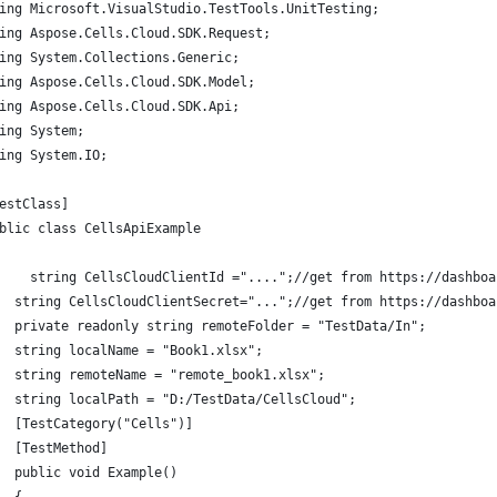
ing Microsoft.VisualStudio.TestTools.UnitTesting;
ing Aspose.Cells.Cloud.SDK.Request;
ing System.Collections.Generic;
ing Aspose.Cells.Cloud.SDK.Model;
ing Aspose.Cells.Cloud.SDK.Api;
ing System;
ing System.IO;
estClass]
blic class CellsApiExample
    string CellsCloudClientId ="....";//get from https://dashboa
  string CellsCloudClientSecret="...";//get from https://dashboa
  private readonly string remoteFolder = "TestData/In";
  string localName = "Book1.xlsx";
  string remoteName = "remote_book1.xlsx";
  string localPath = "D:/TestData/CellsCloud";
  [TestCategory("Cells")]
  [TestMethod]
  public void Example()