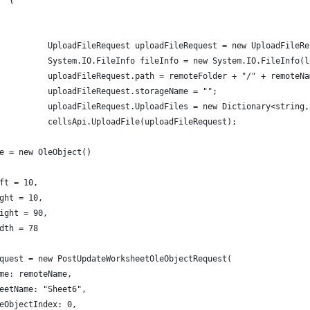
  {
          UploadFileRequest uploadFileRequest = new UploadFileRe
          System.IO.FileInfo fileInfo = new System.IO.FileInfo(l
          uploadFileRequest.path = remoteFolder + "/" + remoteNa
          uploadFileRequest.storageName = "";
          uploadFileRequest.UploadFiles = new Dictionary<string,
          cellsApi.UploadFile(uploadFileRequest);
e = new OleObject()
ft = 10,
ght = 10,
ight = 90,
dth = 78
quest = new PostUpdateWorksheetOleObjectRequest(
me: remoteName,
eetName: "Sheet6",
eObjectIndex: 0,