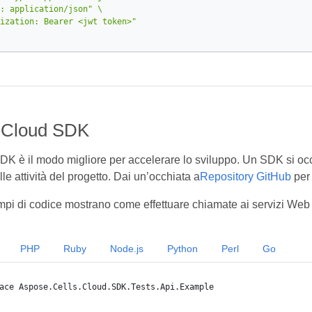
: application/json"
ization: Bearer <jwt token>"
 Cloud SDK
DK è il modo migliore per accelerare lo sviluppo. Un SDK si occu
lle attività del progetto. Dai un’occhiata a
Repository GitHub
per
mpi di codice mostrano come effettuare chiamate ai servizi Web
PHP
Ruby
Node.js
Python
Perl
Go
ace Aspose.Cells.Cloud.SDK.Tests.Api.Example