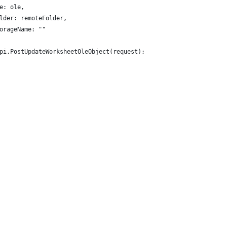
e: ole,
lder: remoteFolder,
orageName: ""
pi.PostUpdateWorksheetOleObject(request);