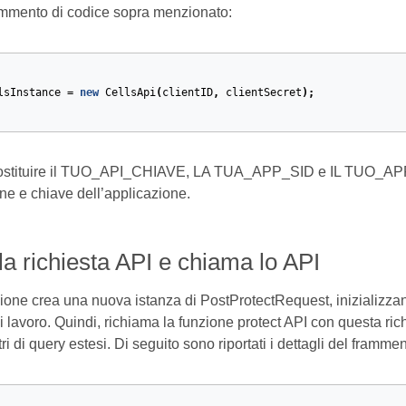
rammento di codice sopra menzionato:
lsInstance
=
new
CellsApi
(
clientID
,
clientSecret
);
 sostituire il TUO_API_CHIAVE, LA TUA_APP_SID e IL TUO_APP_
one e chiave dell’applicazione.
a richiesta API e chiama lo API
one crea una nuova istanza di PostProtectRequest, inizializzandol
di lavoro. Quindi, richiama la funzione protect API con questa ri
 di query estesi. Di seguito sono riportati i dettagli del framm