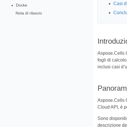
Casi d
Docke
Concl
Nota di rilascio
Introduz
Aspose.Cells C
fogli di calcol
inclusi casi d’
Panoram
Aspose.Cells Cl
Cloud API, è p
Sono disponibi
descrizione det