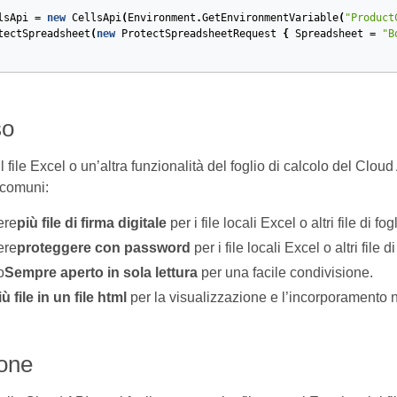
lsApi
=
new
CellsApi
(
Environment
.
GetEnvironmentVariable
(
"Product
tectSpreadsheet
(
new
ProtectSpreadsheetRequest
{
Spreadsheet
=
"B
so
l file Excel o un’altra funzionalità del foglio di calcolo del Cloud
 comuni:
ere
più file di firma digitale
per i file locali Excel o altri file di fog
ere
proteggere con password
per i file locali Excel o altri file di
o
Sempre aperto in sola lettura
per una facile condivisione.
ù file in un file html
per la visualizzazione e l’incorporamento 
one