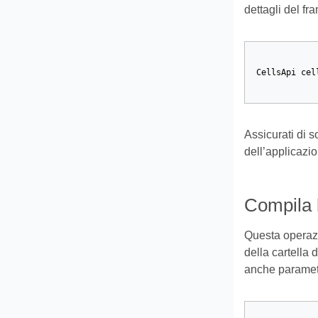
dettagli del f
CellsApi
cel
Assicurati di
dell’applicazi
Compila l
Questa operazi
della cartella 
anche parametri