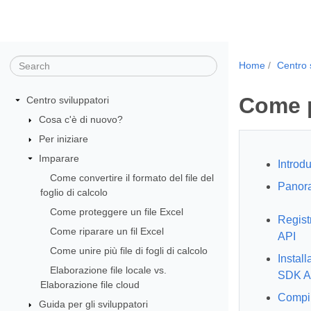
Home
Centro 
Come p
Centro sviluppatori
Cosa c'è di nuovo?
Per iniziare
Imparare
Introd
Come convertire il formato del file del
Panor
foglio di calcolo
Come proteggere un file Excel
Regist
Come riparare un fil Excel
API
Come unire più file di fogli di calcolo
Install
Elaborazione file locale vs.
SDK A
Elaborazione file cloud
Compil
Guida per gli sviluppatori