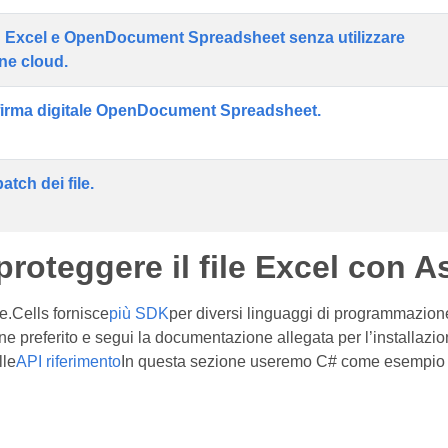
 Excel e OpenDocument Spreadsheet senza utilizzare
one cloud.
firma digitale OpenDocument Spreadsheet.
atch dei file.
roteggere il file Excel con 
e.Cells fornisce
più SDK
per diversi linguaggi di programmazione
preferito e segui la documentazione allegata per l’installazione e
lle
API riferimento
In questa sezione useremo C# come esempio per