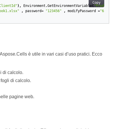
Copy
ClientId"
),
Environment
.
GetEnvironmentVariable
(
"ProductClientSec
ook1.xlsx"
,
password
=
"123456"
,
modifyPassword
=
"654321"
}
,
"
 Aspose.Cells è utile in vari casi d’uso pratici. Ecco
li di calcolo.
 fogli di calcolo.
nelle pagine web.