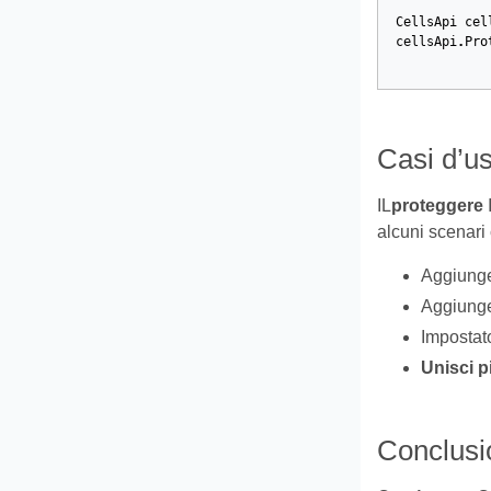
CellsApi
cel
cellsApi
.
Pro
Casi d’u
IL
proteggere
I
alcuni scenari
Aggiung
Aggiung
Impostat
Unisci pi
Conclusi