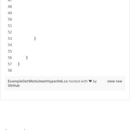
        }
    }
}
ExampleGetWorksheetHyperlink.cs
hosted with ❤ by
view raw
GitHub