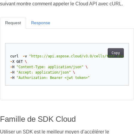
suivant montre comment appeler le Cloud API avec cURL.
Request
Response
Copy
curl
-
v
"https://api.aspose.cloud/v3.0/cells/test.xlsx/wor
-
X
GET
\
-
H
"Content-Type: application/json"
\
-
H
"Accept: application/json"
\
-
H
"Authorization: Bearer <jwt token>"
Famille de SDK Cloud
Utiliser un SDK est le meilleur moyen d’accélérer le