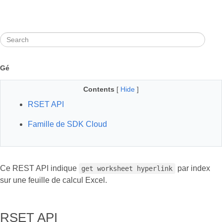
Gé
Contents
[
Hide
]
RSET API
Famille de SDK Cloud
Ce REST API indique
par index
get worksheet hyperlink
sur une feuille de calcul Excel.
RSET API