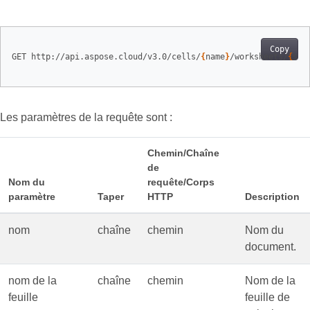
Copy
GET http://api.aspose.cloud/v3.0/cells/
{
name
}
/worksheets/
{
she
Les paramètres de la requête sont :
Chemin/Chaîne
de
Nom du
requête/Corps
paramètre
Taper
HTTP
Description
nom
chaîne
chemin
Nom du
document.
nom de la
chaîne
chemin
Nom de la
feuille
feuille de