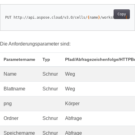
Copy
PUT http://api.aspose.cloud/v3.0/cells/
{
name
}
/worksheets/
{
she
Die Anforderungsparameter sind:
Parametername
Typ
Pfad/Abfragezeichenfolge/HTTPB
Name
Schnur
Weg
Blattname
Schnur
Weg
png
Körper
Ordner
Schnur
Abfrage
Speichername
Schnur
Abfrage