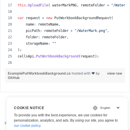
this
.
UploadFile
(
waterMarkPNG
,
remoteFolder
+
"/WaterMa
var
request
=
new
PutWorkbookBackgroundRequest
(
name
:
remoteName
,
picPath
:
remoteFolder
+
"/WaterMark.png"
,
folder
:
remoteFolder
,
storageName
:
""
)
;
cellsApi
.
PutWorkbookBackground
(
request
)
;
ExamplePutWorkbookBackground.cs
hosted with ❤ by
view raw
GitHub
COOKIE NOTICE
To provide you with the best experience, we use cookies for
personalization, analytics, and ads. By using our site, you agree to
Hintergrund auf einem Excel-Arbeitsblatt löschen
our cookie policy
.