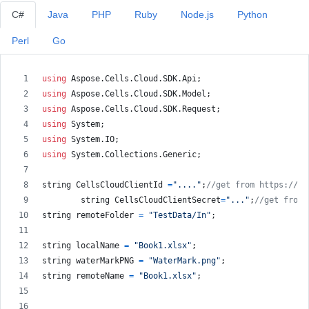
C#
Java
PHP
Ruby
Node.js
Python
Perl
Go
using
Aspose
.
Cells
.
Cloud
.
SDK
.
Api
;
using
Aspose
.
Cells
.
Cloud
.
SDK
.
Model
;
using
Aspose
.
Cells
.
Cloud
.
SDK
.
Request
;
using
System
;
using
System
.
IO
;
using
System
.
Collections
.
Generic
;
string
CellsCloudClientId
=
"...."
;
//get from https://da
string
CellsCloudClientSecret
=
"..."
;
//get from 
string
remoteFolder
=
"TestData/In"
;
string
localName
=
"Book1.xlsx"
;
string
waterMarkPNG
=
"WaterMark.png"
;
string
remoteName
=
"Book1.xlsx"
;