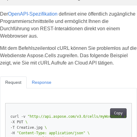
Der
OpenAPI-Spezifikation
definiert eine öffentlich zugängliche
Programmierschnittstelle und ermöglicht Ihnen die
Durchführung von REST-Interaktionen direkt von einem
Webbrowser aus.
Mit dem Befehlszeilentool cURL können Sie problemlos auf die
Webdienste Aspose.Cells zugreifen. Das folgende Beispiel
zeigt, wie Sie mit cURL Aufrufe an Cloud API tätigen.
Request
Response
Copy
curl -v 
"http://api.aspose.com/v3.0/cells/myWorkbook.xlsx/w
-X PUT 
-T Creative.jpg 
-H 
"Content-Type: application/json"