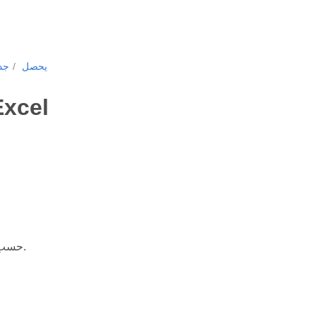
يحصل
جد
احصل على جدول محوري في ورقة 
حسب الفهرس.