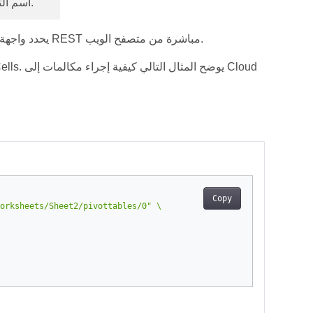
اسم التخزين.
يحدد واجهة برمجة يمكن الوصول إليها بشكل عام ويسمح لك بتنفيذ تفاعلات REST مباشرة من متصفح الويب.
Copy
orksheets/Sheet2/pivottables/0"