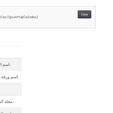
Copy
bles/
{
pivottableIndex
}
اسم الوثيقة.
اسم ورقة العمل.
مجلد المستند.