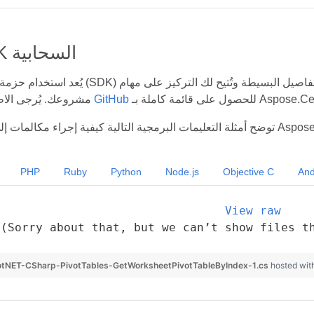
عائلة SDK السحابية
يُعد استخدام حزمة تطوير برمجيات (SDK) أفضل طريقة لتسريع عملية التطو
Aspose.Cells Cloud S.
مستودع GitHub
مشروعك. يُرجى الاط
PHP
Ruby
Python
Node.js
Objective C
And
View raw
(Sorry about that, but we can’t show files t
tNET-CSharp-PivotTables-GetWorksheetPivotTableByIndex-1.cs
hosted wit