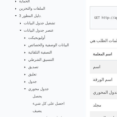
الحماية
الملفات والتخزين
دليل المطور 3.
GET http://a
تشغيل جدول البيانات
عنصر جدول البيانات
أوليوبجيكت
البيانات الوصفية والخصائص
التصفية التلقائية
اسم المعلمة
التنسيق الشرطي
اسم
تصديق
تعليق
اسم الورقة
جدول
جدول محوري
دول المحوري
يحصل
احصل على كل شيء
مجلد
يضيف