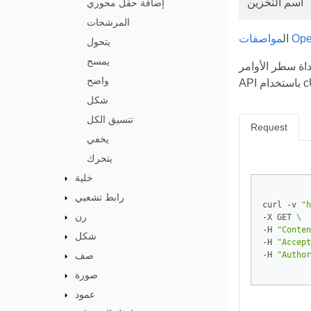
اسم التخزين
إضافة حقل محوري
المرشحات
OpenAPI
ال
يتحول
يمسح
 Aspose.Cells. يوضح المثال التالي كيفية إجراء مكالمات إلى Cloud
واضح
cURL.
شكل
تنسيق الكل
Request
يخفي
يتحرك
خلية
رابط تشعبي
curl -v 
"h
رن
-X GET 
-H 
"Conten
شكل
-H 
"Accept
صف
-H 
"Author
صورة
عمود