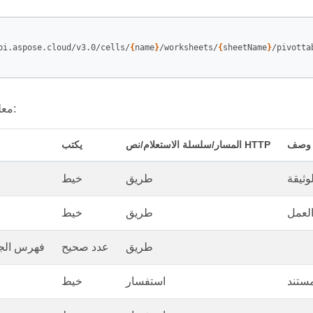
pi.aspose.cloud/v3.0/cells/
{
name
}
/worksheets/
{
sheetName
}
/pivotta
معلمات الطلب هي:
وصف
المسار/سلسلة الاستعلام/نص HTTP
يكتب
طريق
خيط
طريق
خيط
طريق
عدد صحيح
فهرس الج
استفسار
خيط