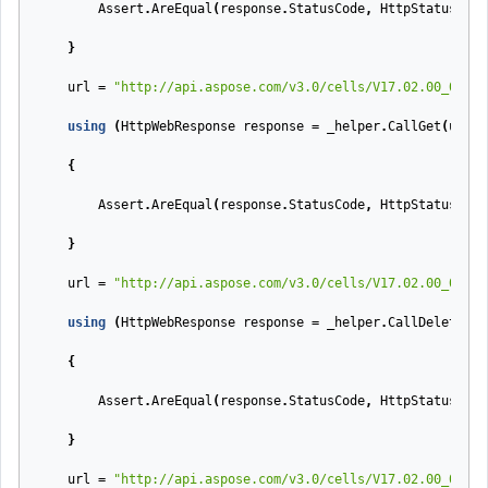
Assert
.
AreEqual
(
response
.
StatusCode
,
HttpStatusCode
}
url
=
"http://api.aspose.com/v3.0/cells/V17.02.00_01.xl
using
(
HttpWebResponse
response
=
_helper
.
CallGet
(
url
,
{
Assert
.
AreEqual
(
response
.
StatusCode
,
HttpStatusCode
}
url
=
"http://api.aspose.com/v3.0/cells/V17.02.00_01.xl
using
(
HttpWebResponse
response
=
_helper
.
CallDelete
(
ur
{
Assert
.
AreEqual
(
response
.
StatusCode
,
HttpStatusCode
}
url
=
"http://api.aspose.com/v3.0/cells/V17.02.00_01.xl