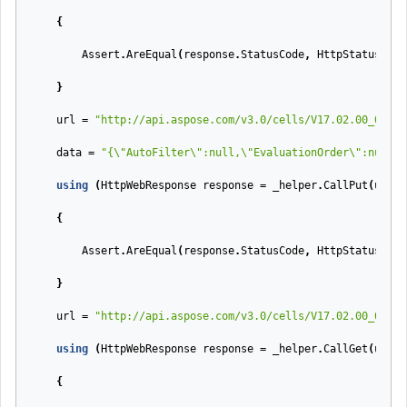
{
Assert
.
AreEqual
(
response
.
StatusCode
,
HttpStatusCode
}
url
=
"http://api.aspose.com/v3.0/cells/V17.02.00_01.xl
data
=
"{\"AutoFilter\":null,\"EvaluationOrder\":null,\
using
(
HttpWebResponse
response
=
_helper
.
CallPut
(
url
,
{
Assert
.
AreEqual
(
response
.
StatusCode
,
HttpStatusCode
}
url
=
"http://api.aspose.com/v3.0/cells/V17.02.00_01.xl
using
(
HttpWebResponse
response
=
_helper
.
CallGet
(
url
,
{