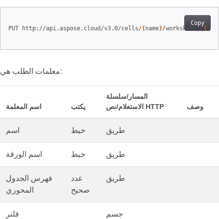
Copy
PUT http://api.aspose.cloud/v3.0/cells/
{
name
}
/worksheets/
{
she
معلمات الطلب هي:
المسار/سلسلة
وصف
الاستعلام/نص HTTP
يكتب
اسم المعلمة
طريق
خيط
اسم
طريق
خيط
اسم الورقة
طريق
عدد
فهرس الجدول
صحيح
المحوري
جسم
فلتر