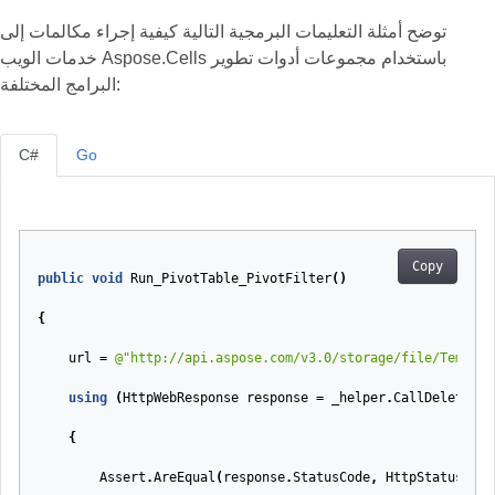
توضح أمثلة التعليمات البرمجية التالية كيفية إجراء مكالمات إلى
خدمات الويب Aspose.Cells باستخدام مجموعات أدوات تطوير
البرامج المختلفة:
C#
Go
Copy
public
void
Run_PivotTable_PivotFilter
(
)
{
url
=
@"http://api.aspose.com/v3.0/storage/file/Temp/V1
using
(
HttpWebResponse
response
=
_helper
.
CallDelete
(
ur
{
Assert
.
AreEqual
(
response
.
StatusCode
,
HttpStatusCode