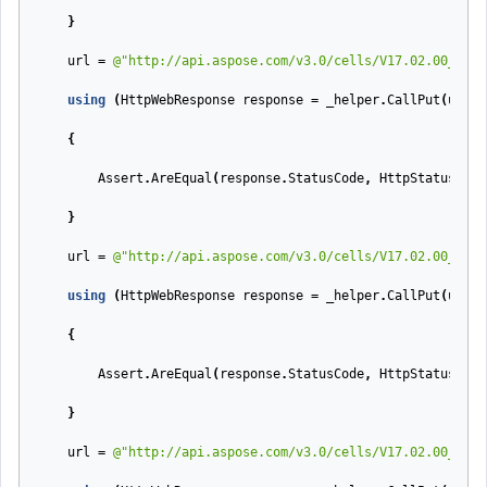
}
url
=
@"http://api.aspose.com/v3.0/cells/V17.02.00_01.x
using
(
HttpWebResponse
response
=
_helper
.
CallPut
(
url
,
{
Assert
.
AreEqual
(
response
.
StatusCode
,
HttpStatusCode
}
url
=
@"http://api.aspose.com/v3.0/cells/V17.02.00_01.x
using
(
HttpWebResponse
response
=
_helper
.
CallPut
(
url
,
{
Assert
.
AreEqual
(
response
.
StatusCode
,
HttpStatusCode
}
url
=
@"http://api.aspose.com/v3.0/cells/V17.02.00_01.x