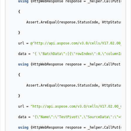
using
(
HttpWebResponse
response
=
_helper
.
CallPut
(
url
,
{
Assert
.
AreEqual
(
response
.
StatusCode
,
HttpStatusCode
}
url
=
@"http://api.aspose.com/v3.0/cells/V17.02.00_01.x
data
=
"{ \"BatchData\":[{\"rowIndex\":0,\"columnIndex\
using
(
HttpWebResponse
response
=
_helper
.
CallPost
(
url
,
{
Assert
.
AreEqual
(
response
.
StatusCode
,
HttpStatusCode
}
url
=
"http://api.aspose.com/v3.0/cells/V17.02.00_01.xl
data
=
"{\"Name\":\"TestPivot\",\"SourceData\":\"=Sheet
using
(
HttpWebResponse
response
=
_helper
.
CallPut
(
url
,