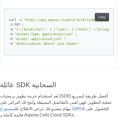
Copy
curl -v 
"https://api.aspose.cloud/v3.0/cells/Book1.xlsx/wor
-X PUT 
-d 
"{ \"AutoFilter\": { \"link\": { \"Href\": \"string\", \
-H 
"Content-Type: application/json"
-H 
"Accept: application/json"
-H 
"Authorization: Bearer <jwt token>"
عائلة SDK السحابية
يُعد استخدام حزمة تطوير برمجيات (SDK) أفضل طريقة لتسريع
عملية التطوير. فهي تُعنى بالتفاصيل البسيطة وتُتيح لك التركيز على
للحصول على
مستودع GitHub
مهام مشروعك. يُرجى الاطلاع على
قائمة كاملة بـ Aspose.Cells Cloud SDKs.