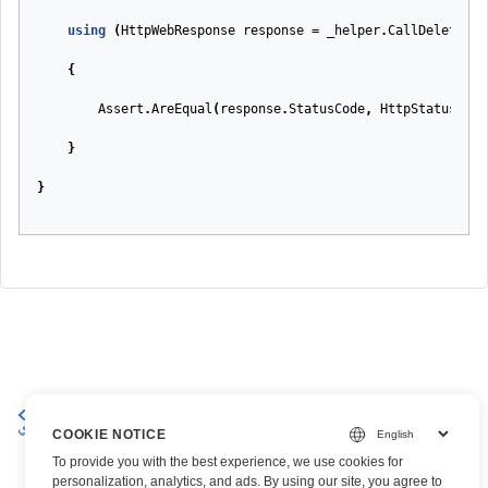
using
(
HttpWebResponse
response
=
_helper
.
CallDelete
(
ur
{
Assert
.
AreEqual
(
response
.
StatusCode
,
HttpStatusCode
}
}
تحويل الجدول إلى جدول محوري
إضافة حقل محوري إلى جدول
محوري
COOKIE NOTICE
To provide you with the best experience, we use cookies for
personalization, analytics, and ads. By using our site, you agree to