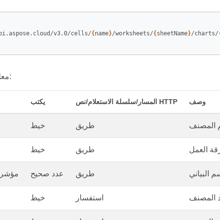
pi.aspose.cloud/v3.0/cells/
{
name
}
/worksheets/
{
sheetName
}
/charts/
معلمات الطلب هي:
وصف
المسار/سلسلة الاستعلام/نص HTTP
يكتب
طريق
خيط
طريق
خيط
طريق
عدد صحيح
مؤشر ا
استفسار
خيط