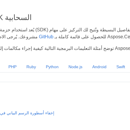
عائلة SDK السحابية
يُعد استخدام حزمة تطوير برمجيات (SDK) أفضل طريقة لتسريع عملية التطو
Aspose.Cells Cloud S.
مستودع GitHub
مشروعك. يُرجى الاط
PHP
Ruby
Python
Node.js
Android
Swift
إخفاء أسطورة الرسم البياني في