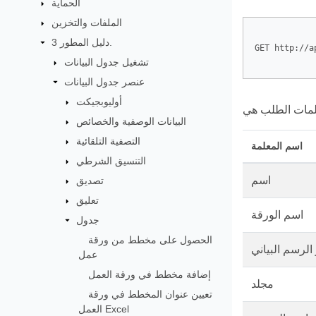
الحماية
الملفات والتخزين
دليل المطور 3.
GET http://a
تشغيل جدول البيانات
عنصر جدول البيانات
أوليوبجيكت
البيانات الوصفية والخصائص
التصفية التلقائية
اسم المعلمة
التنسيق الشرطي
اسم
تصديق
تعليق
اسم الورقة
جدول
الحصول على مخطط من ورقة
لرسم البياني
عمل
إضافة مخطط في ورقة العمل
مجلد
تعيين عنوان المخطط في ورقة
العمل Excel