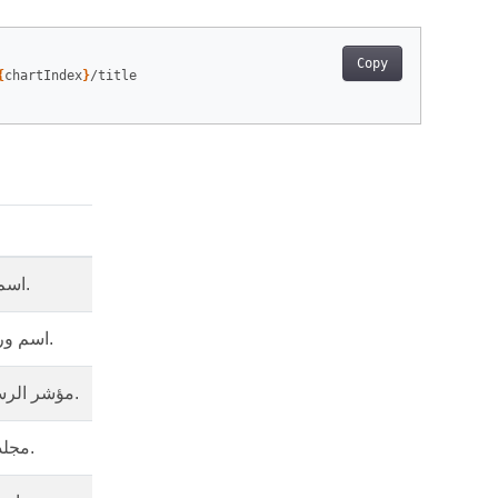
Copy
{
chartIndex
}
/title

اسم المصنف.
اسم ورقة العمل.
مؤشر الرسم البياني.
مجلد المصنف.