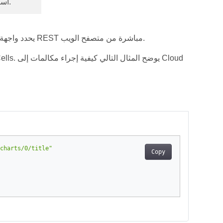
اسم التخزين.
يحدد واجهة برمجة يمكن الوصول إليها بشكل عام ويسمح لك بتنفيذ تفاعلات REST مباشرة من متصفح الويب.
charts/0/title"
Copy