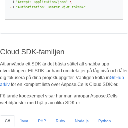
-
H
"Accept: application/json"
\
-
H
"Authorization: Bearer <jwt token>"
Cloud SDK-familjen
Att använda ett SDK är det bästa sättet att snabba upp
utvecklingen. Ett SDK tar hand om detaljer på låg nivå och låter
dig fokusera på dina projektuppgifter. Vänligen kolla in
GitHub-
arkiv
för en komplett lista över Aspose.Cells Cloud SDK:er.
Följande kodexempel visar hur man anropar Aspose.Cells
webbtjänster med hjälp av olika SDK:er:
C#
Java
PHP
Ruby
Node.js
Python