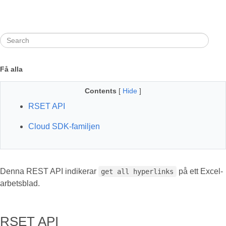
Få alla
Contents
[
Hide
]
RSET API
Cloud SDK-familjen
Denna REST API indikerar
på ett Excel-
get all hyperlinks
arbetsblad.
RSET API