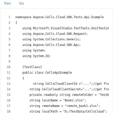
Perl
Go
namespace Aspose.Cells.Cloud.SDK.Tests.Api.Example
{
    using Microsoft.VisualStudio.TestTools.UnitTesting;
    using Aspose.Cells.Cloud.SDK.Request;
    using System.Collections.Generic;
    using Aspose.Cells.Cloud.SDK.Api;
    using System;
    using System.IO;
    [TestClass]
    public class CellsApiExample
    {
          string CellsCloudClientId ="....";//get from 
        string CellsCloudClientSecret="...";//get from 
        private readonly string remoteFolder = "TestDat
        string localName = "Book1.xlsx";
        string remoteName = "remote_book1.xlsx";
        string localPath = "D:/TestData/CellsCloud";