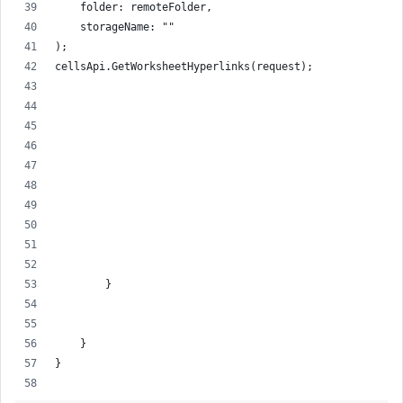
    folder: remoteFolder,
    storageName: ""
);
cellsApi.GetWorksheetHyperlinks(request);
        }
    }
}