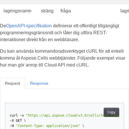
lagringsnamn
sträng
fråga
lag
De
OpenAPI-specifikation
definierar ett offentligt tillgängligt
programmeringsgränssnitt och låter dig utföra REST-
interaktioner direkt från en webbläsare.
Du kan använda kommandoradsverktyget cURL för att enkelt
komma åt Aspose.Cells webbtjänster. Följande exempel visar
hur man gör anrop till Cloud API med cURL.
Request
Response
Copy
curl
-
v
"https://api.aspose.cloud/v3.0/cells/test.xlsx/work
-
X
GET
\
-
H
"Content-Type: application/json"
\