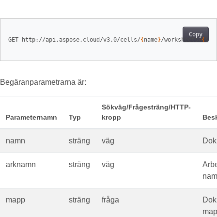
Copy
GET http://api.aspose.cloud/v3.0/cells/
{
name
}
/worksheets/
{
she
Begäranparametrarna är:
Sökväg/Frågesträng/HTTP-
Parameternamn
Typ
kropp
Besk
namn
sträng
väg
Dok
arknamn
sträng
väg
Arb
nam
mapp
sträng
fråga
Dok
map