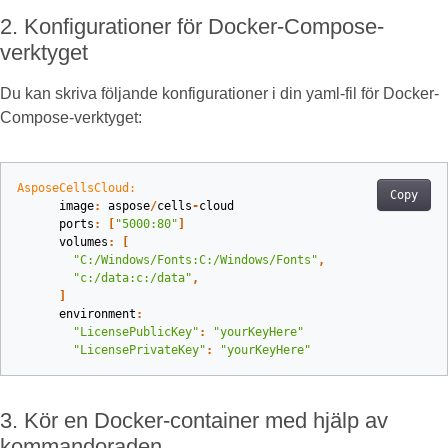
2. Konfigurationer för Docker-Compose-
verktyget
Du kan skriva följande konfigurationer i din yaml-fil för Docker-
Compose-verktyget:
AsposeCellsCloud:
Copy
image
:
aspose
/
cells
-
cloud
ports
:
[
"5000:80"
]
volumes
:
[
"C:/Windows/Fonts:C:/Windows/Fonts"
,
"c:/data:c:/data"
,
]
environment
:
"LicensePublicKey"
:
"yourKeyHere"
"LicensePrivateKey"
:
"yourKeyHere"
3. Kör en Docker-container med hjälp av
kommandoraden