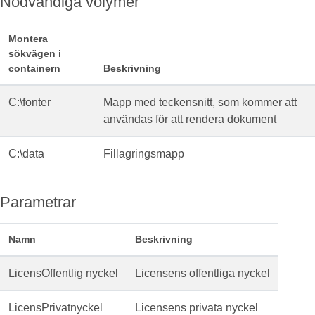
Nödvändiga volymer
Montera
sökvägen i
containern
Beskrivning
C:\fonter
Mapp med teckensnitt, som kommer att
användas för att rendera dokument
C:\data
Fillagringsmapp
Parametrar
Namn
Beskrivning
LicensOffentlig nyckel
Licensens offentliga nyckel
LicensPrivatnyckel
Licensens privata nyckel