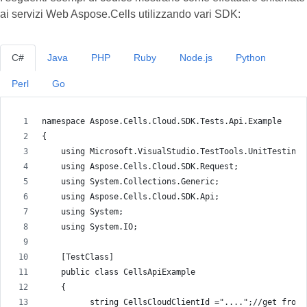
ai servizi Web Aspose.Cells utilizzando vari SDK:
C#
Java
PHP
Ruby
Node.js
Python
Perl
Go
namespace Aspose.Cells.Cloud.SDK.Tests.Api.Example
{
    using Microsoft.VisualStudio.TestTools.UnitTesting;
    using Aspose.Cells.Cloud.SDK.Request;
    using System.Collections.Generic;
    using Aspose.Cells.Cloud.SDK.Api;
    using System;
    using System.IO;
    [TestClass]
    public class CellsApiExample
    {
          string CellsCloudClientId ="....";//get from 