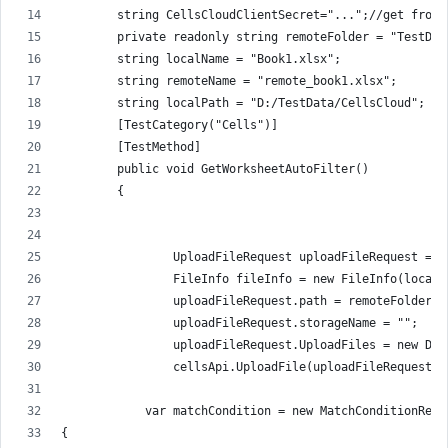
        string CellsCloudClientSecret="...";//get from 
        private readonly string remoteFolder = "TestDat
        string localName = "Book1.xlsx";
        string remoteName = "remote_book1.xlsx";
        string localPath = "D:/TestData/CellsCloud";
        [TestCategory("Cells")]
        [TestMethod]
        public void GetWorksheetAutoFilter()
        {
                UploadFileRequest uploadFileRequest = n
                FileInfo fileInfo = new FileInfo(localP
                uploadFileRequest.path = remoteFolder +
                uploadFileRequest.storageName = "";
                uploadFileRequest.UploadFiles = new Dic
                cellsApi.UploadFile(uploadFileRequest);
            var matchCondition = new MatchConditionRequ
{