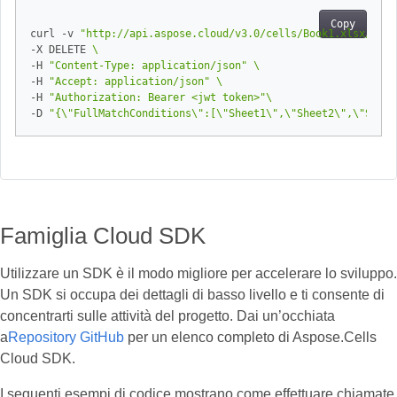
Copy
curl -v 
"http://api.aspose.cloud/v3.0/cells/Book1.xlsx/work
-X DELETE 
-H 
"Content-Type: application/json"
-H 
"Accept: application/json"
-H 
"Authorization: Bearer <jwt token>"
-D 
"{\"FullMatchConditions\":[\"Sheet1\",\"Sheet2\",\"Sheet
Famiglia Cloud SDK
Utilizzare un SDK è il modo migliore per accelerare lo sviluppo.
Un SDK si occupa dei dettagli di basso livello e ti consente di
concentrarti sulle attività del progetto. Dai un’occhiata
a
Repository GitHub
per un elenco completo di Aspose.Cells
Cloud SDK.
I seguenti esempi di codice mostrano come effettuare chiamate