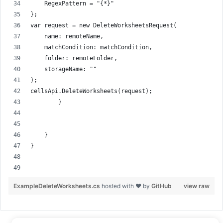
    RegexPattern = "{*}"
};
var request = new DeleteWorksheetsRequest(
    name: remoteName,
    matchCondition: matchCondition,
    folder: remoteFolder,
    storageName: ""
);
cellsApi.DeleteWorksheets(request);
        }
    }
}
ExampleDeleteWorksheets.cs
hosted with ❤ by
GitHub
view raw