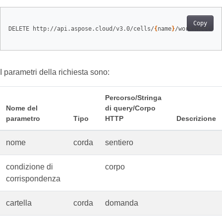
Copy
DELETE http://api.aspose.cloud/v3.0/cells/
{
name
}
/worksheets

I parametri della richiesta sono:
Percorso/Stringa
Nome del
di query/Corpo
parametro
Tipo
HTTP
Descrizione
nome
corda
sentiero
condizione di
corpo
corrispondenza
cartella
corda
domanda