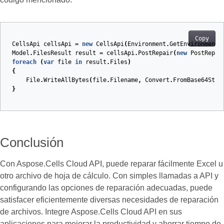
Copy
CellsApi
cellsApi
=
new
CellsApi
(
Environment
.
GetEnvironmentV
Model
.
FilesResult
result
=
cellsApi
.
PostRepair
(
new
PostRepai
foreach
(
var
file
in
result
.
Files
)
{
File
.
WriteAllBytes
(
file
.
Filename
,
Convert
.
FromBase64Stri
}
Conclusión
Con Aspose.Cells Cloud API, puede reparar fácilmente Excel u
otro archivo de hoja de cálculo. Con simples llamadas a API y
configurando las opciones de reparación adecuadas, puede
satisfacer eficientemente diversas necesidades de reparación
de archivos. Integre Aspose.Cells Cloud API en sus
aplicaciones para mejorar la productividad y ahorrar tiempo de