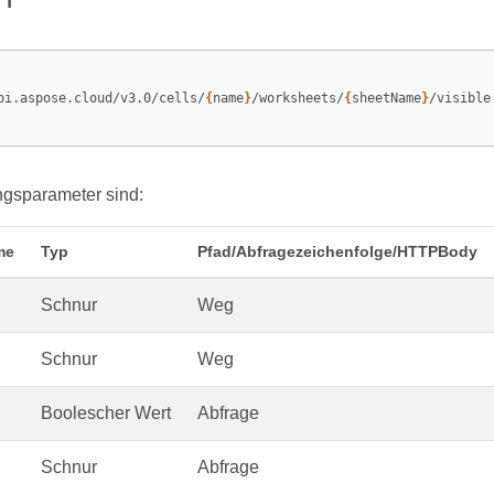
pi.aspose.cloud/v3.0/cells/
{
name
}
/worksheets/
{
sheetName
}
/visible

ngsparameter sind:
me
Typ
Pfad/Abfragezeichenfolge/HTTPBody
Schnur
Weg
Schnur
Weg
Boolescher Wert
Abfrage
Schnur
Abfrage