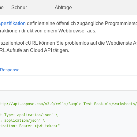
me
Schnur
Abfrage
ezifikation
definiert eine öffentlich zugängliche Programmiers
raktionen direkt von einem Webbrowser aus.
szeilentool cURL können Sie problemlos auf die Webdienste Asp
RL Aufrufe an Cloud API tätigen.
Response
ttp://api.aspose.com/v3.0/cells/Sample_Test_Book.xls/worksheets/
t-Type: application/json"
: application/json"
ization: Bearer <jwt token>"