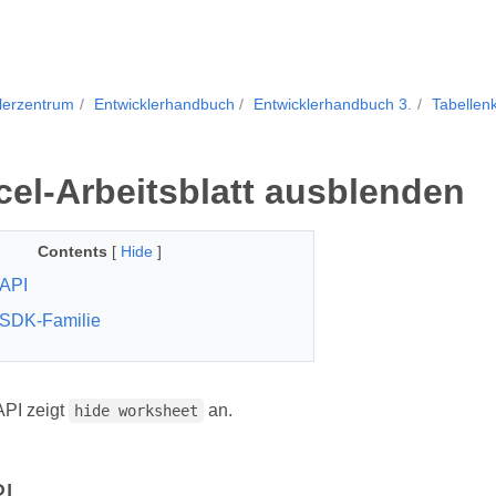
lerzentrum
Entwicklerhandbuch
Entwicklerhandbuch 3.
Tabellen
cel-Arbeitsblatt ausblenden
Contents
[
Hide
]
API
 SDK-Familie
PI zeigt
an.
hide worksheet
I