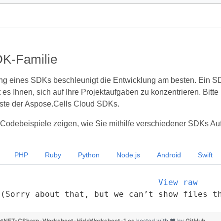
K-Familie
g eines SDKs beschleunigt die Entwicklung am besten. Ein SD
 es Ihnen, sich auf Ihre Projektaufgaben zu konzentrieren. Bitte
iste der Aspose.Cells Cloud SDKs.
Codebeispiele zeigen, wie Sie mithilfe verschiedener SDKs Auf
PHP
Ruby
Python
Node.js
Android
Swift
View raw
(Sorry about that, but we can’t show files t
tNET-CSharp-Worksheet-HideWorksheet-1.cs
hosted with ❤ by
GitHub