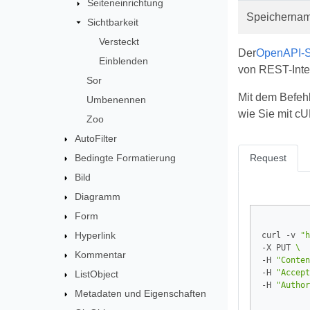
Seiteneinrichtung
Speicherna
Sichtbarkeit
Versteckt
Der
OpenAPI-Sp
Einblenden
von REST-Inte
Sor
Mit dem Befehl
Umbenennen
wie Sie mit cU
Zoo
AutoFilter
Bedingte Formatierung
Request
Bild
Diagramm
Form
Hyperlink
curl -v 
"h
-X PUT 
Kommentar
-H 
"Conten
-H 
"Accept
ListObject
-H 
"Author
Metadaten und Eigenschaften