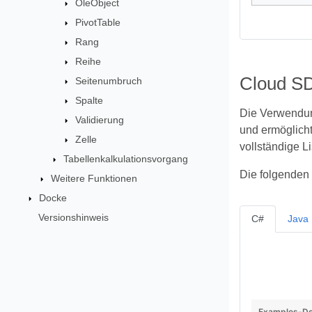
OleObject
PivotTable
Rang
Reihe
Cloud SD
Seitenumbruch
Spalte
Die Verwendun
Validierung
und ermöglicht
Zelle
vollständige L
Tabellenkalkulationsvorgang
Die folgenden 
Weitere Funktionen
Docke
Versionshinweis
C#
Java
Examples-Do