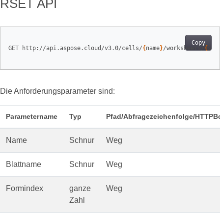
RSET API
Copy
GET http://api.aspose.cloud/v3.0/cells/
{
name
}
/worksheets/
{
she
Die Anforderungsparameter sind:
Parametername
Typ
Pfad/Abfragezeichenfolge/HTTPB
Name
Schnur
Weg
Blattname
Schnur
Weg
Formindex
ganze
Weg
Zahl