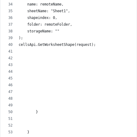
    name: remoteName,
    sheetName: "Sheet1",
    shapeindex: 0,
    folder: remoteFolder,
    storageName: ""
);
cellsApi.GetWorksheetShape(request);
        }
    }