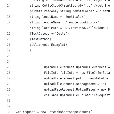
          string CellsCloudClientId ="....";//get from 
        string CellsCloudClientSecret="...";//get from 
        private readonly string remoteFolder = "TestDat
        string localName = "Book1.xlsx";
        string remoteName = "remote_book1.xlsx";
        string localPath = "D:/TestData/CellsCloud";
        [TestCategory("Cells")]
        [TestMethod]
        public void Example()
        {
                UploadFileRequest uploadFileRequest = n
                FileInfo fileInfo = new FileInfo(localP
                uploadFileRequest.path = remoteFolder +
                uploadFileRequest.storageName = "";
                uploadFileRequest.UploadFiles = new Dic
                cellsApi.UploadFile(uploadFileRequest);
var request = new GetWorksheetShapeRequest(