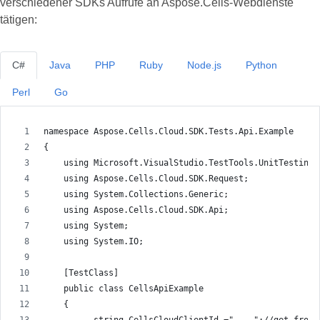
verschiedener SDKs Aufrufe an Aspose.Cells-Webdienste
tätigen:
C#
Java
PHP
Ruby
Node.js
Python
Perl
Go
namespace Aspose.Cells.Cloud.SDK.Tests.Api.Example
{
    using Microsoft.VisualStudio.TestTools.UnitTesting;
    using Aspose.Cells.Cloud.SDK.Request;
    using System.Collections.Generic;
    using Aspose.Cells.Cloud.SDK.Api;
    using System;
    using System.IO;
    [TestClass]
    public class CellsApiExample
    {