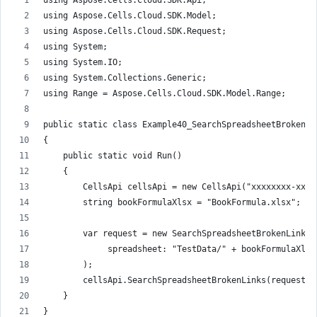
using Aspose.Cells.Cloud.SDK.Api;
using Aspose.Cells.Cloud.SDK.Model;
using Aspose.Cells.Cloud.SDK.Request;
using System;
using System.IO;
using System.Collections.Generic;
using Range = Aspose.Cells.Cloud.SDK.Model.Range;
public static class Example40_SearchSpreadsheetBrokenLi
{
    public static void Run()
    {
        CellsApi cellsApi = new CellsApi("xxxxxxxx-xxxx
        string bookFormulaXlsx = "BookFormula.xlsx";
        var request = new SearchSpreadsheetBrokenLinksR
             spreadsheet: "TestData/" + bookFormulaXlsx
        );
        cellsApi.SearchSpreadsheetBrokenLinks(request);
    }
}