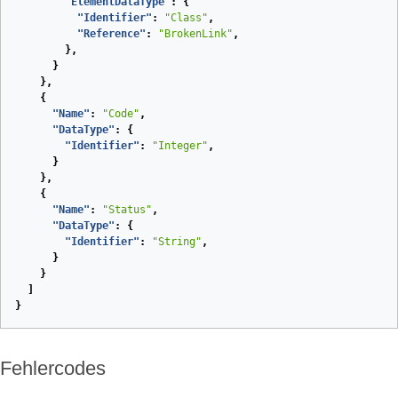
"ElementDataType"
:
{
"Identifier"
:
"Class"
,
"Reference"
:
"BrokenLink"
,
},
}
},
{
"Name"
:
"Code"
,
"DataType"
:
{
"Identifier"
:
"Integer"
,
}
},
{
"Name"
:
"Status"
,
"DataType"
:
{
"Identifier"
:
"String"
,
}
}
]
}
Fehlercodes