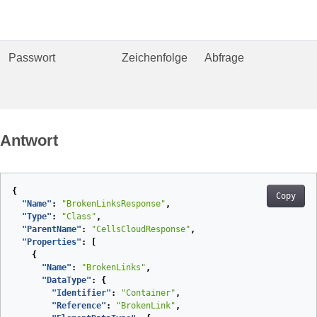
Passwort
Zeichenfolge
Abfrage
Antwort
{
Copy
"Name"
:
"BrokenLinksResponse"
,
"Type"
:
"Class"
,
"ParentName"
:
"CellsCloudResponse"
,
"Properties"
:
[
{
"Name"
:
"BrokenLinks"
,
"DataType"
:
{
"Identifier"
:
"Container"
,
"Reference"
:
"BrokenLink"
,