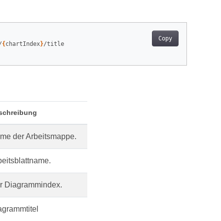
Copy
/
{
chartIndex
}
/title

schreibung
me der Arbeitsmappe.
beitsblattname.
r Diagrammindex.
agrammtitel