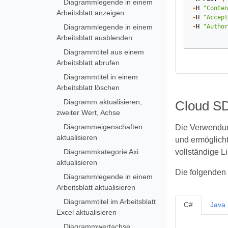
Diagrammlegende in einem
-
H
"Conten
Arbeitsblatt anzeigen
-
H
"Accept
Diagrammlegende in einem
-
H
"Author
Arbeitsblatt ausblenden
Diagrammtitel aus einem
Arbeitsblatt abrufen
Diagrammtitel in einem
Arbeitsblatt löschen
Diagramm aktualisieren,
Cloud SD
zweiter Wert, Achse
Diagrammeigenschaften
Die Verwendun
aktualisieren
und ermöglicht
Diagrammkategorie Axi
vollständige L
aktualisieren
Die folgenden 
Diagrammlegende in einem
Arbeitsblatt aktualisieren
Diagrammtitel im Arbeitsblatt
C#
Java
Excel aktualisieren
Diagrammwertachse