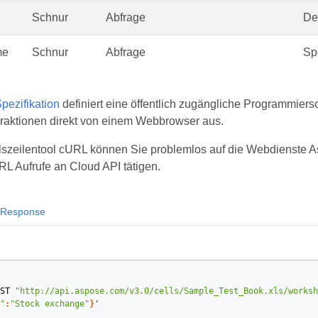
Schnur
Abfrage
De
me
Schnur
Abfrage
Sp
ezifikation
definiert eine öffentlich zugängliche Programmiers
raktionen direkt von einem Webbrowser aus.
szeilentool cURL können Sie problemlos auf die Webdienste Asp
RL Aufrufe an Cloud API tätigen.
Response
ST
"http://api.aspose.com/v3.0/cells/Sample_Test_Book.xls/worksh
"
:
"Stock exchange"
}
'