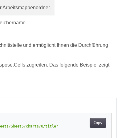
r Arbeitsmappenordner.
eichername.
chnittstelle und ermöglicht Ihnen die Durchführung
ose.Cells zugreifen. Das folgende Beispiel zeigt,
Copy
eets/Sheet5/charts/0/title"