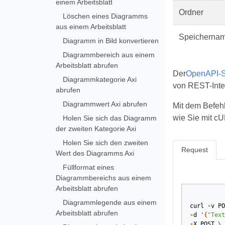
einem Arbeitsblatt
Ordner
Löschen eines Diagramms
aus einem Arbeitsblatt
Speicherna
Diagramm in Bild konvertieren
Diagrammbereich aus einem
Arbeitsblatt abrufen
Der
OpenAPI-Sp
Diagrammkategorie Axi
von REST-Inte
abrufen
Diagrammwert Axi abrufen
Mit dem Befehl
wie Sie mit cU
Holen Sie sich das Diagramm
der zweiten Kategorie Axi
Holen Sie sich den zweiten
Request
Wert des Diagramms Axi
Füllformat eines
Diagrammbereichs aus einem
Arbeitsblatt abrufen
Diagrammlegende aus einem
curl
-
v
PO
Arbeitsblatt abrufen
-
d
'
{
"Text
-
X
POST
\