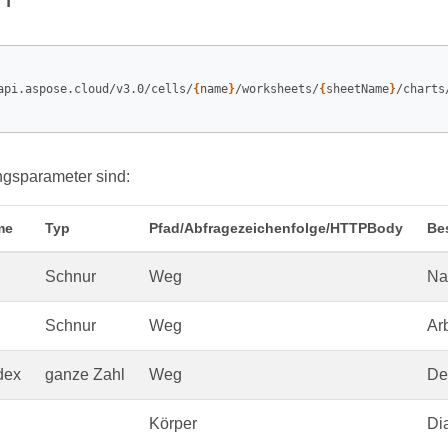
api.aspose.cloud/v3.0/cells/
{
name
}
/worksheets/
{
sheetName
}
/charts
ngsparameter sind:
me
Typ
Pfad/Abfragezeichenfolge/HTTPBody
Be
Schnur
Weg
Na
Schnur
Weg
Ar
dex
ganze Zahl
Weg
De
Körper
Di