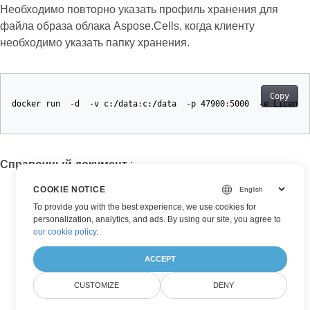
Необходимо повторно указать профиль хранения для
файла образа облака Aspose.Cells, когда клиенту
необходимо указать папку хранения.
Copy
docker
run
-d
-v
c:
/
data
:
c:
/
data
-p
47900
:
5000
-e
License
Справочный документ
:
COOKIE NOTICE
Docker Run
To provide you with the best experience, we use cookies for
personalization, analytics, and ads. By using our site, you agree to
our cookie policy
.
ACCEPT
CUSTOMIZE
DENY