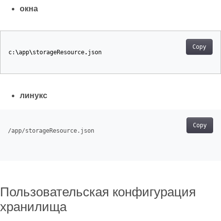
окна
Copy
c:
\
app
\
storageResource
.
json
линукс
Copy
/app/storageResource.json

Пользовательская конфигурация
хранилища