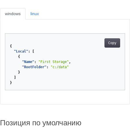
windows
linux
Copy
{
"Local"
:
[
{
"Name"
:
"First Storage"
,
"RootFolder"
:
"c:/data"
}
]
}
Позиция по умолчанию