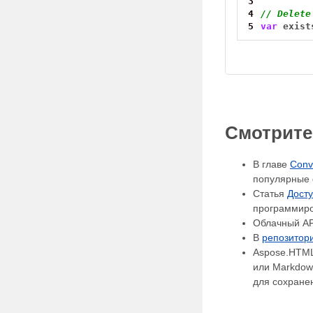
3
4
// Delete
5
var
exist
Смотрите
В главе
Conv
популярные 
Статья
Дост
программиров
Облачный AP
В
репозитори
Aspose.HTML
или Markdow
для сохранен