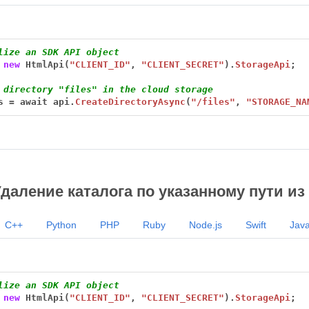
lize an SDK API object 
new
HtmlApi(
"CLIENT_ID"
,
"CLIENT_SECRET"
).
StorageApi
;
 directory "files" in the cloud storage
s
=
await
api.
CreateDirectoryAsync
(
"/files"
,
"STORAGE_NA
Удаление каталога по указанному пути и
C++
Python
PHP
Ruby
Node.js
Swift
Java
lize an SDK API object
new
HtmlApi(
"CLIENT_ID"
,
"CLIENT_SECRET"
).
StorageApi
;