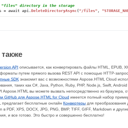
 "files" directory in the storage
s
=
await
api.
DeleteDirectoryAsync
(
"/files"
,
"STORAGE_NA
 также
ersion API
описывается, как конвертировать файлы HTML, EPUB, 
форматы путем прямого вызова REST API с помощью HTTP-запрос
упные SDK
знакомит вас с возможностями Aspose.HTML Cloud испол
ания, таких как C#, Java, Python, Ruby, PHP, Node.js, Swift, Android
I Aspose.HTML вы можете вызвать непосредственно из браузера, 
и GitHub для Aspose.HTML for Cloud
имеется полный набор пример
 предлагает бесплатные онлайн
Конвертеры
для преобразования
n в PDF, XPS, DOCX, JPG, PNG, BMP, TIFF, GIFF, Markdown и дру
ия, и все готово. Это быстро и совершенно бесплатно!