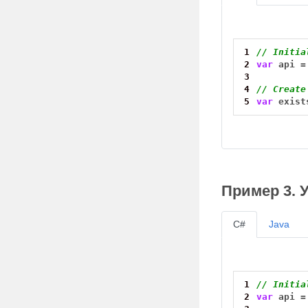
1
// Initia
2
var
api
=
3
4
// Create
5
var
exist
Пример 3. 
C#
Java
1
// Initia
2
var
api
=