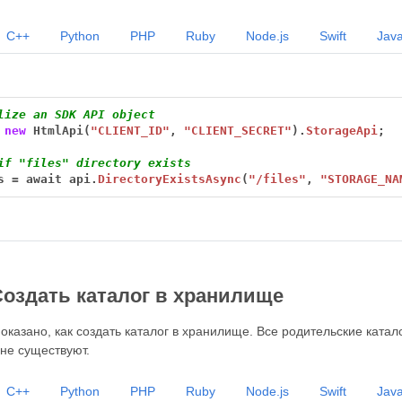
C++
Python
PHP
Ruby
Node.js
Swift
Java
lize an SDK API object
new
HtmlApi(
"CLIENT_ID"
,
"CLIENT_SECRET"
).
StorageApi
;
if "files" directory exists
s
=
await
api.
DirectoryExistsAsync
(
"/files"
,
"STORAGE_NA
Создать каталог в хранилище
казано, как создать каталог в хранилище. Все родительские каталоги
 не существуют.
C++
Python
PHP
Ruby
Node.js
Swift
Java