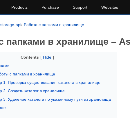
Products
Purchase
Support
Websites
storage-api
Работа с папками в хранилище
с папками в хранилище – A
Contents
[
Hide
]
пками
оты с папками в хранилище
 1. Проверка существования каталога в хранилище
 2. Создать каталог в хранилище
 3. Удаление каталога по указанному пути из хранилища
кже