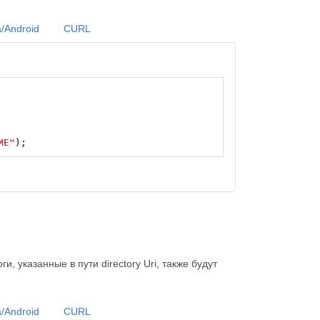
/Android
CURL
ME"
);
, указанные в пути directory Uri, также будут
/Android
CURL