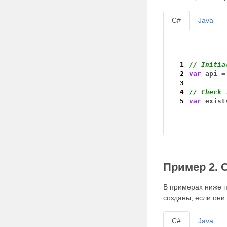
C#
Java
1
// Initia
2
var
api
=
3
4
// Check 
5
var
exist
Пример 2. 
В примерах ниже по
созданы, если они
C#
Java