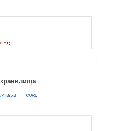
ME"
);
з хранилища
/Android
CURL