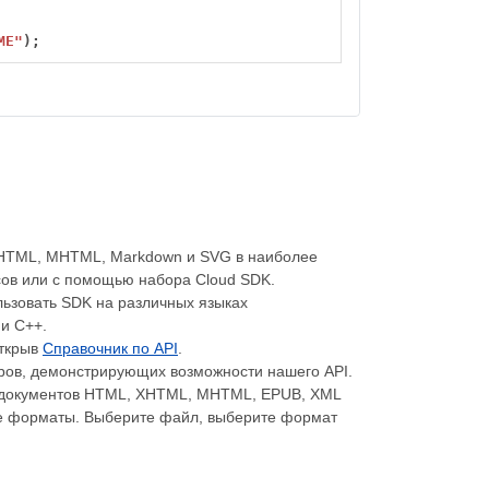
ME"
);
XHTML, MHTML, Markdown и SVG в наиболее
ов или с помощью набора Cloud SDK.
ьзовать SDK на различных языках
 и C++.
открыв
Справочник по API
.
ов, демонстрирующих возможности нашего API.
 документов HTML, XHTML, MHTML, EPUB, XML
гие форматы. Выберите файл, выберите формат