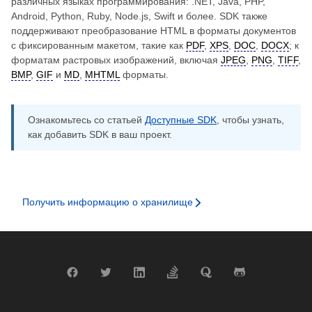
различных языках программирования: .NET, Java, PHP,
Android, Python, Ruby, Node.js, Swift и более. SDK также
поддерживают преобразование HTML в форматы документов
с фиксированным макетом, такие как
PDF
,
XPS
,
DOC
,
DOCX
; к
форматам растровых изображений, включая
JPEG
,
PNG
,
TIFF
,
BMP
,
GIF
и
MD
,
MHTML
форматы.
Ознакомьтесь со статьей
Доступные SDK
, чтобы узнать,
как добавить SDK в ваш проект.
Получить информацию о хранилище