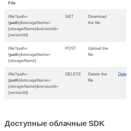
File
/file?path=
GET
Download
{
path
}&storageName=
the file
{
storageName
}&versionId=
{
versionId
}
/file?path=
POST
Upload the
{
path
}&storageName=
file
{
storageName
}
/file?path=
DELETE
Delete the
Delete
{
path
}&storageName=
file
{
storageName
}&versionId=
{
versionId
}
Доступные облачные SDK