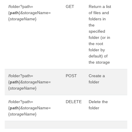
/folder?path=
GET
Return a list
{
path
}&storageName=
of files and
{
storageName
}
folders in
the
specified
folder (or in
the root
folder by
default) of
the storage
/folder?path=
POST
Create a
{
path
}&storageName=
folder
{
storageName
}
/folder?path=
DELETE
Delete the
{
path
}&storageName=
folder
{
storageName
}