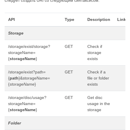
следует создать URI со следующим синтаксисом.
API
Type
Description
Link**
Storage
/storage/exist/storage?
GET
Check if
storageName=
storage
{
storageName
}
exists
/storage/exist?path=
GET
Check if a
{
path
}&storageName=
file or folder
{
storageName
}
exists
/storage/disc/usage?
GET
Get disc
storageName=
usage in the
{
storageName
}
storage
Folder