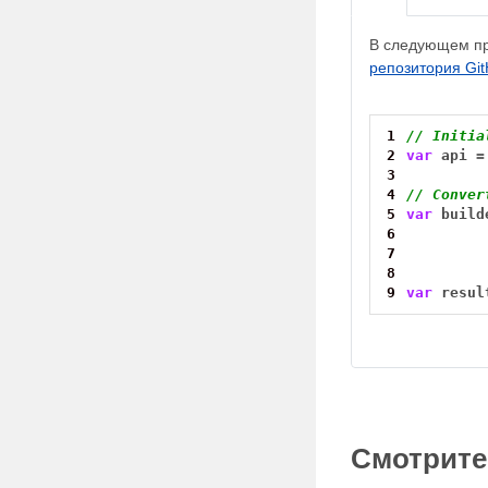
В следующем пр
репозитория Gi
1
// Initia
2
var
api
=
3
4
// Conver
5
var
build
6
7
8
9
var
resul
Смотрите