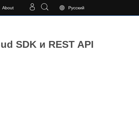
About
Русский
ud SDK и REST API