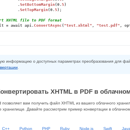
.
SetBottomMargin
(0.
5
)
.
SetTopMargin
(0.
5
);
rt XHTML file to PDF format
lt
=
await
api.
ConvertAsync
(
"test.xhtml"
,
"test.pdf"
,
op
ую информацию о доступных параметрах преобразования для фай
вертации
.
Конвертировать XHTML в PDF в облачно
 позволяет вам получить файл XHTML из вашего облачного хранил
ое хранилище. Давайте рассмотрим пример конвертации в облачно
C++
Python
PHP
Ruby
Node.js
Swift
Java