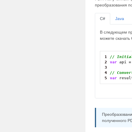
преобразования п
C#
Java
В следующем пр
можете скачать
1
// Initia
2
var
api
=
3
4
// Conver
5
var
resul
Преобразовани
полученного PD