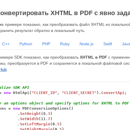
Конвертировать XHTML в PDF с явно за
же примере показано, как преобразовать файл XHTML из локально
ранить результат обратно в локальный путь.
C++
Python
PHP
Ruby
Node.js
Swift
Java
имере SDK показано, как преобразовать
XHTML в PDF
с применен
мы, преобразуется в PDF и сохраняется в локальной файловой сис
tHub
.
alize SDK API
=
new
HtmlApi(
"CLIENT_ID"
,
"CLIENT_SECRET"
).
ConvertApi
;
e an options object and specify options for XHTML to PDF
ons
=
new
PDFConversionOptions()
.
SetHeight
(8.
3
)
.
SetWidth
(11.
7
)
.
SetLeftMargin
(0.
5
)
.
SetRightMargin
(0.
5
)