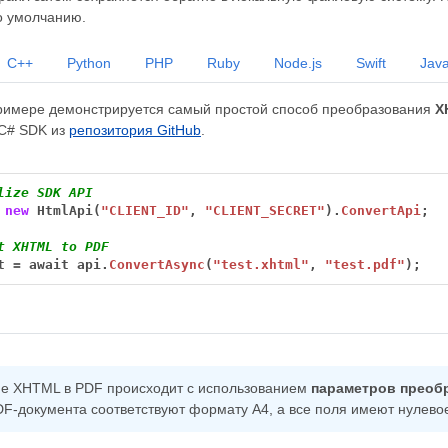
о умолчанию.
C++
Python
PHP
Ruby
Node.js
Swift
Java
имере демонстрируется самый простой способ преобразования
X
 C# SDK из
репозитория GitHub
.
lize SDK API
new
HtmlApi(
"CLIENT_ID"
,
"CLIENT_SECRET"
).
ConvertApi
;
t XHTML to PDF
t
=
await
api.
ConvertAsync
(
"test.xhtml"
,
"test.pdf"
);
е XHTML в PDF происходит с использованием
параметров преоб
F-документа соответствуют формату A4, а все поля имеют нулево