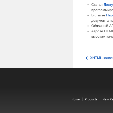
Статья
Дост
программиров
В статье
Пар
документа н
Облачный AP
Aspose.HTML
высоким каче
XHTML-конве
Home
Products
New Re