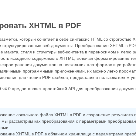
ровать XHTML в PDF
разметки, который сочетает в себе синтаксис HTML со строгостью 
 структурированные веб-документы. Преобразование XHTML в PDF
е макета, стиля и структуры веб-контента в переносимом и легк
ость исходного содержимого XHTML, включая форматирование текс
спространения документов на нескольких платформах и устройст
азличными программными приложениями, их можно легко просмат
печения для чтения PDF-файлов, предоставляя пользователям уни
 v4.0 предоставляет простейший API для преобразования докуме
ование локального файла XHTML в PDF и сохранение результата в
 мы рассмотрим как преобразования с параметрами преобразовани
рами.
ование XHTML в PDF в облачном хранилище с параметрами преоб