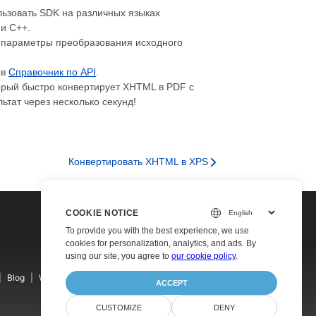
ьзовать SDK на различных языках
 и C++.
 параметры преобразования исходного
ыв
Справочник по API
.
орый быстро конвертирует XHTML в PDF с
ьтат через несколько секунд!
Конвертировать XHTML в XPS
COOKIE NOTICE
To provide you with the best experience, we use
cookies for personalization, analytics, and ads. By
using our site, you agree to
our cookie policy
.
Blog
Websites
About
ACCEPT
CUSTOMIZE
DENY