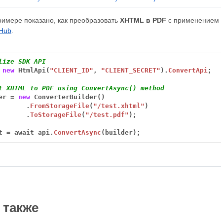
имере показано, как преобразовать
XHTML в PDF
с применением я
tHub
.
lize SDK API
new
HtmlApi(
"CLIENT_ID"
,
"CLIENT_SECRET"
).
ConvertApi
;
t XHTML to PDF using ConvertAsync() method
er
=
new
ConverterBuilder()
.
FromStorageFile
(
"/test.xhtml"
)
.
ToStorageFile
(
"/test.pdf"
);
t
=
await
api.
ConvertAsync
(builder);
 также