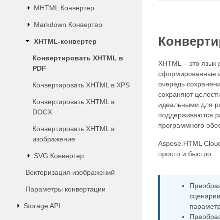
MHTML Конвертер
Markdown Конвертер
Конверти
XHTML-конвертер
Конвертировать XHTML в
XHTML – это язык 
PDF
сформированные и
очередь сохранени
Конвертировать XHTML в XPS
сохраняют целостн
Конвертировать XHTML в
идеальными для ра
DOCX
поддерживаются р
программного обес
Конвертировать XHTML в
изображение
Aspose.HTML Cloud
просто и быстро.
SVG Конвертер
Векторизация изображений
Преобраз
Параметры конвертации
сценарии
Storage API
парамет
Преобраз