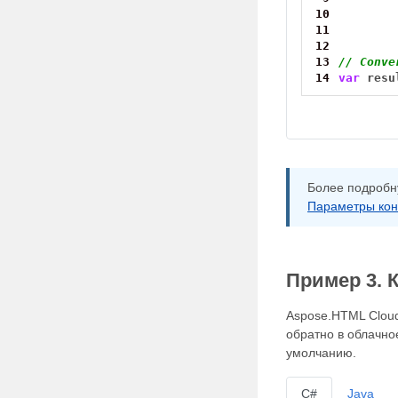
10
11
12
13
// Conve
14
var
resu
Более подробн
Параметры кон
Пример 3. 
Aspose.HTML Cloud
обратно в облачн
умолчанию.
C#
Java