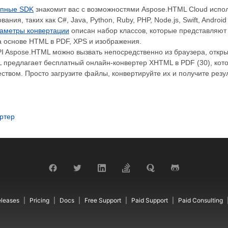
упные SDK
знакомит вас с возможностями Aspose.HTML Cloud испол
ания, таких как C#, Java, Python, Ruby, PHP, Node.js, Swift, Android
аметры конвертации
описан набор классов, которые представляют
а основе HTML в PDF, XPS и изображения.
I Aspose.HTML можно вызвать непосредственно из браузера, откр
 предлагает бесплатный онлайн-конвертер XHTML в PDF (30), кот
ством. Просто загрузите файлы, конвертируйте их и получите резул
ртер
leases
Pricing
Docs
Free Support
Paid Support
Paid Consulting