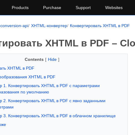
Products
Purchase
Support
Websites
conversion-api
XHTML-конвертер
Конвертировать XHTML в PDF
ировать XHTML в PDF – Clo
Contents
[
Hide
]
ать XHTML в PDF
еобразования XHTML в PDF
р 1. Конвертировать XHTML в PDF с параметрами
разования по умолчанию
 2. Конвертировать XHTML в PDF с явно заданными
етрами
р 3. Конвертировать XHTML в PDF в облачном хранилище
кже