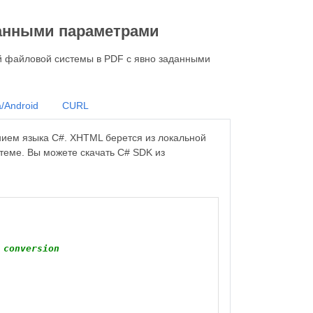
данными параметрами
й файловой системы в PDF с явно заданными
/Android
CURL
ием языка C#. XHTML берется из локальной
теме. Вы можете скачать C# SDK из
 conversion