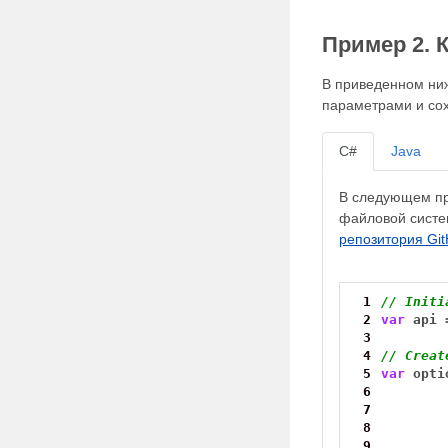
Пример 2. 
В приведенном ни
параметрами и сох
C#
Java
В следующем пр
файловой систе
репозитория Gi
 1
// Initi
 2
var
api
 3
 4
// Creat
 5
var
opti
 6
 7
 8
 9