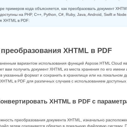
боре примеров кода объясняется, как преобразовать документ XHT
доступны на PHP, C++, Python, C#, Ruby, Java, Android, Swift и No
я XHTML в PDF:
преобразования XHTML в PDF
аненным вариантом использования функций Aspose.HTML Cloud яв
ет вам получить документ XHTML из места хранения по его имени
 в указанный формат и сохранить в хранилище или на локальном 
 XHTML в PDF для различных случаев с использованием доступных
Конвертировать XHTML в PDF с параметр
ожность преобразования документа XHTML, изначально расположен
файл затем сохраняется обратно в локальную файловую систему. 