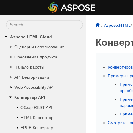
Aspose.HTML
Aspose.HTML Cloud
Конверт
Сценарии использования
Обновления продукта
Начало работы
Конвертиров
Примеры пр
API Векторизации
Приме
Web Accessibility API
преоб
Конвертер API
Пример
парам
Обзор REST API
Приме
HTML Конвертер
Смотрите та
EPUB Конвертер