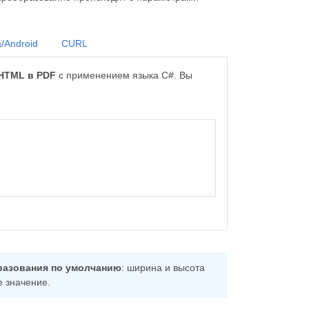
/Android
CURL
HTML в PDF
с применением языка C#. Вы
разования по умолчанию
: ширина и высота
е значение.