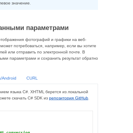
левое значение.
данными параметрами
отображения фотографий и графики на веб-
может потребоваться, например, если вы хотите
елей или отправить по электронной почте. В
ыми параметрами и сохранить результат обратно
/Android
CURL
ием языка C#. XHTML берется из локальной
ожете скачать C# SDK из
репозитория GitHub
.
NG conversion