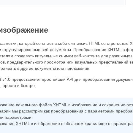
изображение
разметки, который сочетает в себе синтаксис HTML со строгостью 
 структурированные веб-документы. Преобразование XHTML в фо
ателям создавать визуальные снимки веб-контента для различных 
зов, предварительного просмотра или визуальных представлений в
траивать в другие документы или приложения.
 v4.0 предоставляет простейший API для преобразования докуме
, просто и быстро.
ование локального файла XHTML в изображение и сохранение резу
нарии мы рассмотрим как преобразования с параметрами преобраз
ми параметрами.
ование XHTML в изображение в облачном хранилище с параметра