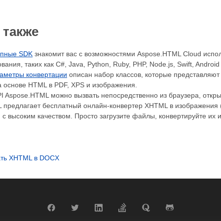
 также
упные SDK
знакомит вас с возможностями Aspose.HTML Cloud испол
ания, таких как C#, Java, Python, Ruby, PHP, Node.js, Swift, Android
аметры конвертации
описан набор классов, которые представляют
а основе HTML в PDF, XPS и изображения.
I Aspose.HTML можно вызвать непосредственно из браузера, откр
 предлагает бесплатный онлайн-конвертер XHTML в изображения (
с высоким качеством. Просто загрузите файлы, конвертируйте их и 
ать XHTML в DOCX