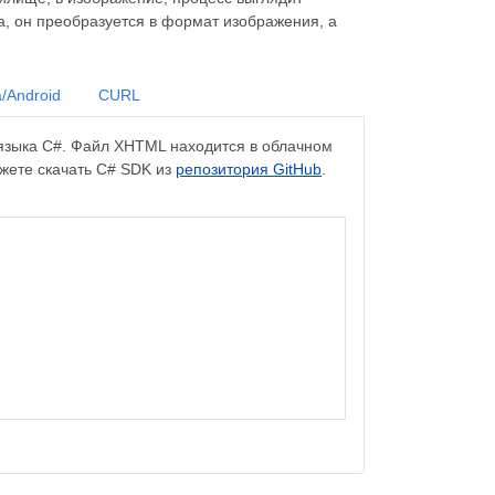
, он преобразуется в формат изображения, а
/Android
CURL
зыка C#. Файл XHTML находится в облачном
жете скачать C# SDK из
репозитория GitHub
.