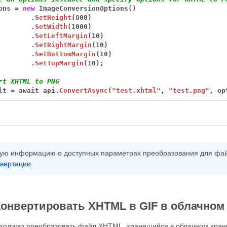
ons
=
new
ImageConversionOptions()
.
SetHeight
(800)
.
SetWidth
(1000)
.
SetLeftMargin
(10)
.
SetRightMargin
(10)
.
SetBottomMargin
(10)
.
SetTopMargin
(10);
rt XHTML to PNG
lt
=
await
api.
ConvertAsync
(
"test.xhtml"
,
"test.png"
,
op
ую информацию о доступных параметрах преобразования для фай
вертации
.
Конвертировать XHTML в GIF в облачно
бходимо преобразовать файл XHTML, хранящийся в облачном хран