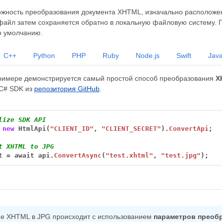
ожность преобразования документа XHTML, изначально расположен
файл затем сохраняется обратно в локальную файловую систему. 
о умолчанию.
C++
Python
PHP
Ruby
Node.js
Swift
Java
имере демонстрируется самый простой способ преобразования
X
 C# SDK из
репозитория GitHub
.
lize SDK API
new
HtmlApi(
"CLIENT_ID"
,
"CLIENT_SECRET"
).
ConvertApi
;
t XHTML to JPG
t
=
await
api.
ConvertAsync
(
"test.xhtml"
,
"test.jpg"
);
е XHTML в JPG происходит с использованием
параметров преоб