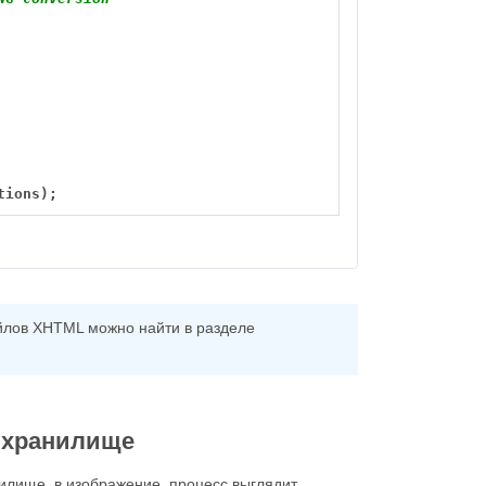
tions);
лов XHTML можно найти в разделе
м хранилище
илище, в изображение, процесс выглядит