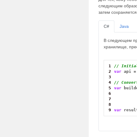
следующим образом
затем сохраняется
C#
Java
В следующем пр
хранилище, пре
1
// Initia
2
var
api
=
3
4
// Conver
5
var
build
6
7
8
9
var
resul