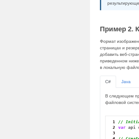
результирующег
Пример 2. 
Формат изображени
страницах и резер
добавить веб-стран
приведенном ниже 
в локальную файл
C#
Java
В следующем пр
файловой систе
 1
// Initi
 2
var
api
 3
 4
// Creat