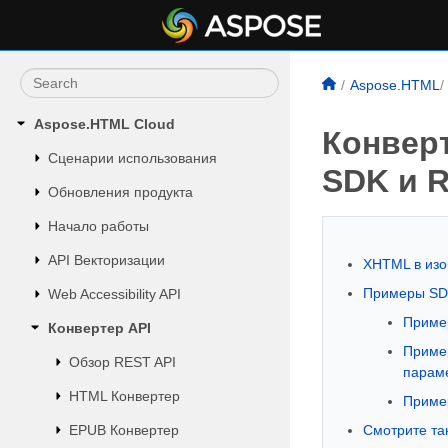
Aspose.HTML
Aspose.HTML Cloud
Конвер
Сценарии использования
SDK и R
Обновления продукта
Начало работы
API Векторизации
XHTML в из
Примеры SD
Web Accessibility API
Пример
Конвертер API
Пример
Обзор REST API
парам
HTML Конвертер
Пример
EPUB Конвертер
Смотрите та