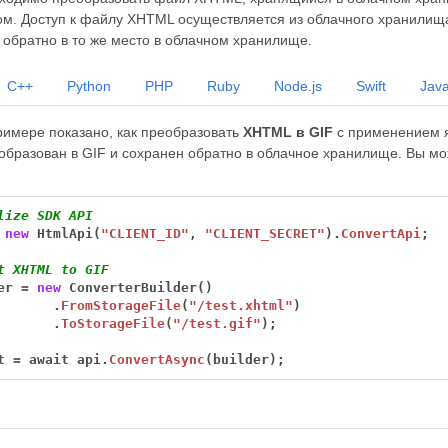
. Доступ к файлу XHTML осуществляется из облачного хранилища
 обратно в то же место в облачном хранилище.
C++
Python
PHP
Ruby
Node.js
Swift
Java
имере показано, как преобразовать
XHTML в GIF
с применением я
образован в GIF и сохранен обратно в облачное хранилище. Вы мо
lize SDK API
new
HtmlApi(
"CLIENT_ID"
,
"CLIENT_SECRET"
).
ConvertApi
;
t XHTML to GIF
er
=
new
ConverterBuilder()
.
FromStorageFile
(
"/test.xhtml"
)
.
ToStorageFile
(
"/test.gif"
);
t
=
await
api.
ConvertAsync
(builder);