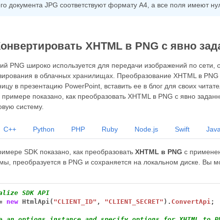
о документа JPG соответствуют формату A4, а все поля имеют ну
Конвертировать XHTML в PNG с явно за
й PNG широко используется для передачи изображений по сети, 
вирования в облачных хранилищах. Преобразование XHTML в PNG 
ицу в презентацию PowerPoint, вставить ее в блог для своих читат
примере показано, как преобразовать XHTML в PNG с явно заданн
овую систему.
C++
Python
PHP
Ruby
Node.js
Swift
Java
имере SDK показано, как преобразовать
XHTML в PNG
с применен
мы, преобразуется в PNG и сохраняется на локальном диске. Вы м
alize SDK API
=
new
HtmlApi(
"CLIENT_ID"
,
"CLIENT_SECRET"
).
ConvertApi
;
e an options instance and specify options for XHTML to P