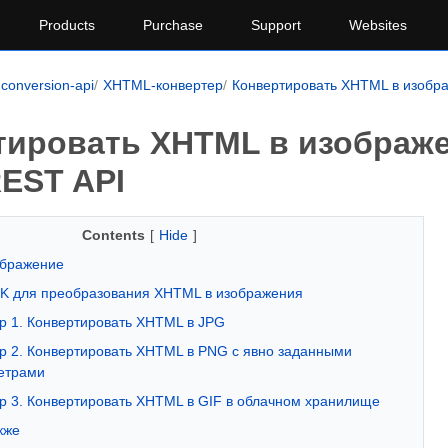
Products
Purchase
Support
Websites
conversion-api
XHTML-конвертер
Конвертировать XHTML в изобр
тировать XHTML в изображе
EST API
Contents
[
Hide
]
ображение
K для преобразования XHTML в изображения
 1. Конвертировать XHTML в JPG
 2. Конвертировать XHTML в PNG с явно заданными
етрами
 3. Конвертировать XHTML в GIF в облачном хранилище
кже