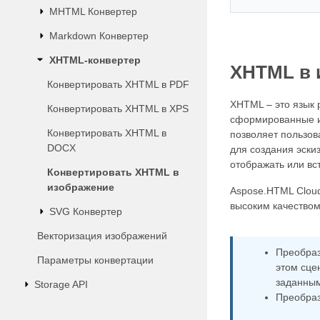
MHTML Конвертер
Markdown Конвертер
XHTML-конвертер
XHTML в 
Конвертировать XHTML в PDF
XHTML – это язык 
Конвертировать XHTML в XPS
сформированные и
Конвертировать XHTML в
позволяет пользов
DOCX
для создания эски
отображать или вс
Конвертировать XHTML в
изображение
Aspose.HTML Cloud
высоким качеством
SVG Конвертер
Векторизация изображений
Преобраз
Параметры конвертации
этом сце
заданны
Storage API
Преобраз