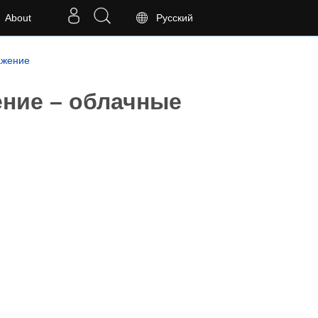
About
Русский
ажение
ние – облачные