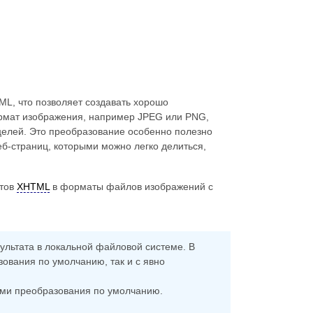
XML, что позволяет создавать хорошо
рмат изображения, например JPEG или PNG,
целей. Это преобразование особенно полезно
еб-страниц, которыми можно легко делиться,
нтов
XHTML
в форматы файлов изображений с
льтата в локальной файловой системе. В
ования по умолчанию, так и с явно
ми преобразования по умолчанию.