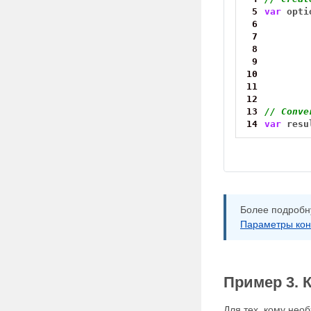
 5
var
opti
 6
 7
 8
 9
10
11
12
13
// Conve
14
var
resu
Более подробн
Параметры кон
Пример 3. 
Для тех, кому нео