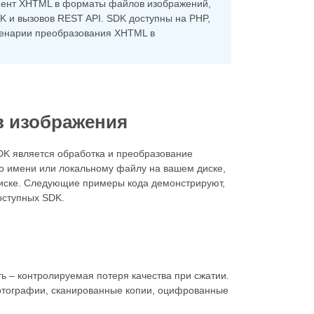
умент XHTML в форматы файлов изображений,
 и вызовов REST API. SDK доступны на PHP,
 сценарии преобразования XHTML в
в изображения
K является обработка и преобразование
го имени или локальному файлу на вашем диске,
диске. Следующие примеры кода демонстрируют,
оступных SDK.
ь – контролируемая потеря качества при сжатии.
фотографии, сканированные копии, оцифрованные