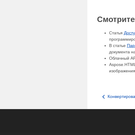
Смотрите
Статья
Дост
программиров
В статье
Пар
документа н
Облачный AP
Aspose.HTML
изображения 
Конвертиров