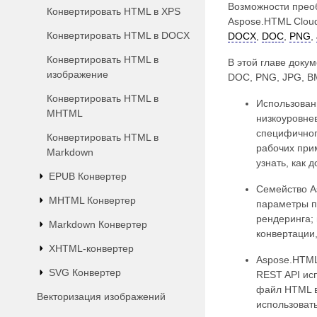
Возможности преоб
Конвертировать HTML в XPS
Aspose.HTML Clou
Конвертировать HTML в DOCX
DOCX
,
DOC
,
PNG
,
Конвертировать HTML в
В этой главе доку
изображение
DOC, PNG, JPG, BM
Конвертировать HTML в
Использовани
MHTML
низкоуровне
специфичног
Конвертировать HTML в
рабочих прим
Markdown
узнать, как 
EPUB Конвертер
Семейство A
MHTML Конвертер
параметры п
рендеринга; 
Markdown Конвертер
конвертации
XHTML-конвертер
Aspose.HTML
SVG Конвертер
REST API ис
файл HTML в
Векторизация изображений
использоват