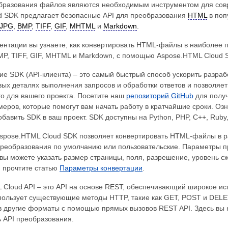
разования файлов являются необходимым инструментом для совре
d SDK предлагает безопасные API для преобразования
HTML
в поп
JPG
,
BMP
,
TIFF
,
GIF
,
MHTML
и
Markdown
.
ментации вы узнаете, как конвертировать HTML-файлы в наиболее 
P, TIFF, GIF, MHTML и Markdown, с помощью Aspose.HTML Cloud S
е SDK (API-клиента) – это самый быстрый способ ускорить разрабо
вых деталях выполнения запросов и обработки ответов и позволяет
о для вашего проекта. Посетите наш
репозиторий GitHub
для получ
еров, которые помогут вам начать работу в кратчайшие сроки. Оз
добавить SDK в ваш проект. SDK доступны на Python, PHP, C++, Ruby, S
spose.HTML Cloud SDK позволяет конвертировать HTML-файлы в 
реобразования по умолчанию или пользовательские. Параметры п
вы можете указать размер страницы, поля, разрешение, уровень сж
, прочтите статью
Параметры конвертации
.
 Cloud API – это API на основе REST, обеспечивающий широкое ис
пользует существующие методы HTTP, такие как GET, POST и DELETE
 другие форматы с помощью прямых вызовов REST API. Здесь вы 
ь API преобразования.