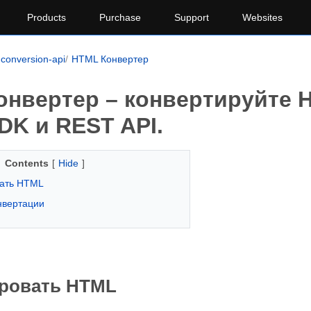
Products
Purchase
Support
Websites
conversion-api
HTML Конвертер
онвертер – конвертируйте
DK и REST API.
Contents
[
Hide
]
вать HTML
нвертации
ровать HTML