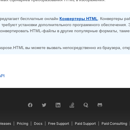
редлагает бесплатные онлайн
Конвертеры HTML
. Конвертеры ра
е требуют установки дополнительного программного обеспечения. 
 конвертировать HTML-файлы в другие популярные форматы, такие
Aspose.HTML вы можете вызвать непосредственно из браузера, от
API
leases
Pricing
Docs
Free Support
Paid Support
Paid Consulting