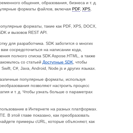
менного общения, образования, бизнеса и т. д.
улярные форматы файлов, включая
PDF
,
XPS
,
популярные форматы, такие как PDF, XPS, DOCX,
DK и вызовов REST API.
тку для разработчика. SDK заботится о многих
 вам сосредоточиться на написании кода,
ения полного списка SDK Aspose.HTML, а также
накомьтесь со статьей
Доступные SDK
, чтобы
wift, C#, Java, Android, Node.js и других языках.
различные популярные форматы, используя
реобразования позволяют настроить процесс
атия и т. д. Чтобы узнать больше о параметрах
пользование в Интернете на разных платформах.
. В этой главе показано, как преобразовать
найдете примеры cURL, которые объясняют, как