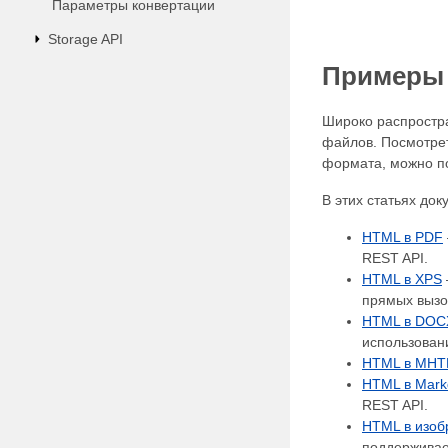
Параметры конвертации
Storage API
Примеры 
Широко распростр
файлов. Посмотре
формата, можно п
В этих статьях до
HTML в PDF
REST API.
HTML в XPS
прямых вызо
HTML в DOC
использован
HTML в MHT
HTML в Mar
REST API.
HTML в изоб
поддерживае