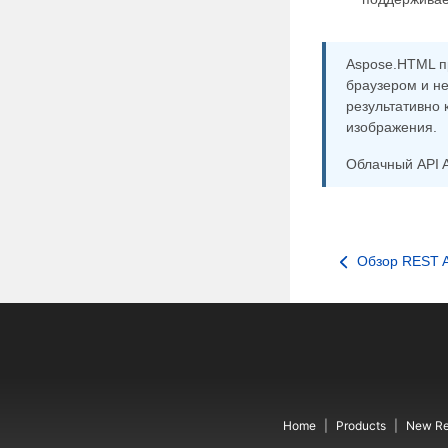
Aspose.HTML п
браузером и н
результативно
изображения.
Облачный API 
Обзор REST 
Home
Products
New Re