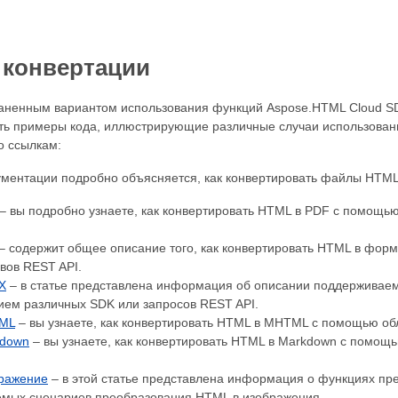
конвертации
аненным вариантом использования функций Aspose.HTML Cloud SD
ть примеры кода, иллюстрирующие различные случаи использован
о ссылкам:
кументации подробно объясняется, как конвертировать файлы HTM
– вы подробно узнаете, как конвертировать HTML в PDF с помощь
– содержит общее описание того, как конвертировать HTML в фор
вов REST API.
X
– в статье представлена ​​информация об описании поддержива
ием различных SDK или запросов REST API.
ML
– вы узнаете, как конвертировать HTML в MHTML с помощью об
kdown
– вы узнаете, как конвертировать HTML в Markdown с помощ
ражение
– в этой статье представлена ​​информация о функциях пр
мых сценариев преобразования HTML в изображения.