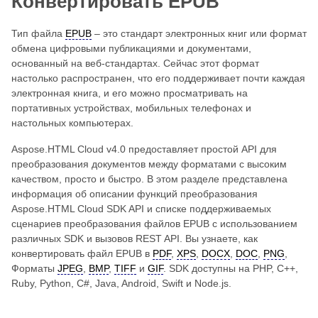
Конвертировать EPUB
Тип файла
EPUB
– это стандарт электронных книг или формат
обмена цифровыми публикациями и документами,
основанный на веб-стандартах. Сейчас этот формат
настолько распространен, что его поддерживает почти каждая
электронная книга, и его можно просматривать на
портативных устройствах, мобильных телефонах и
настольных компьютерах.
Aspose.HTML Cloud v4.0 предоставляет простой API для
преобразования документов между форматами с высоким
качеством, просто и быстро. В этом разделе представлена ​​
информация об описании функций преобразования
Aspose.HTML Cloud SDK API и списке поддерживаемых
сценариев преобразования файлов EPUB с использованием
различных SDK и вызовов REST API. Вы узнаете, как
конвертировать файл EPUB в
PDF
,
XPS
,
DOCX
,
DOC
,
PNG
,
Форматы
JPEG
,
BMP
,
TIFF
и
GIF
. SDK доступны на PHP, C++,
Ruby, Python, C#, Java, Android, Swift и Node.js.