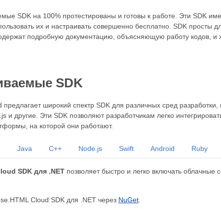
мые SDK на 100% протестированы и готовы к работе. Эти SDK им
пользовать их и настраивать совершенно бесплатно. SDK просты 
одержат подробную документацию, объясняющую работу кодов, и 
иваемые SDK
предлагает широкий спектр SDK для различных сред разработки, вкл
e.js и другие. Эти SDK позволяют разработчикам легко интегриров
тформы, на которой они работают.
n
Java
C++
Node.js
Swift
Android
Ruby
loud SDK для .NET
позволяет быстро и легко включать облачные 
ose.HTML Cloud SDK для .NET через
NuGet
.