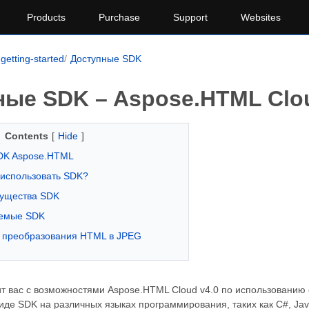
Products
Purchase
Support
Websites
getting-started
Доступные SDK
ные SDK – Aspose.HTML Clo
Contents
[
Hide
]
DK Aspose.HTML
 использовать SDK?
ущества SDK
емые SDK
 преобразования HTML в JPEG
ит вас с возможностями Aspose.HTML Cloud v4.0 по использованию
де SDK на различных языках программирования, таких как C#, Java, P