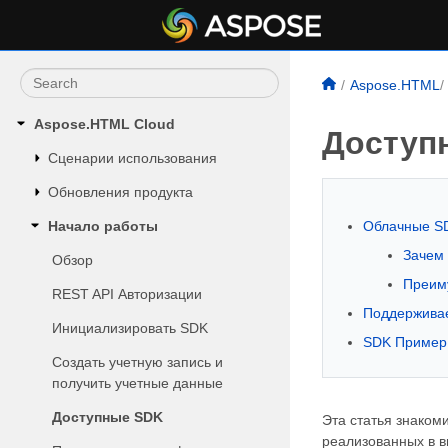
Aspose.HTML
Aspose.HTML Cloud
Доступ
Сценарии использования
Обновления продукта
Начало работы
Облачные S
Зачем
Обзор
Преим
REST API Авторизации
Поддержива
Инициализировать SDK
SDK Пример
Создать учетную запись и
получить учетные данные
Доступные SDK
Эта статья знаком
реализованных в ви