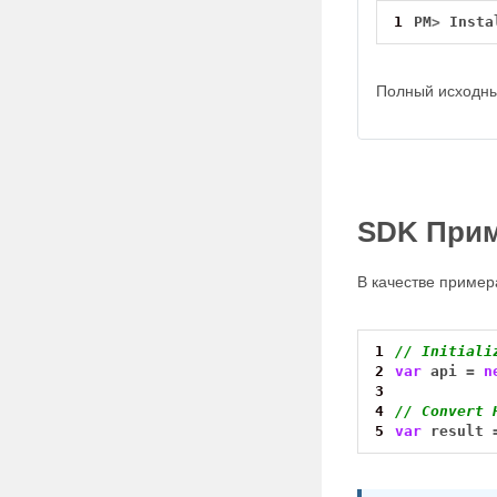
1
PM
>
Insta
Полный исходны
SDK Прим
В качестве приме
1
// Initiali
2
var
api
=
n
3
4
// Convert 
5
var
result