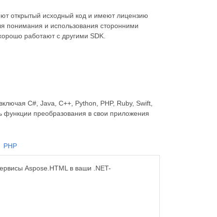
еют открытый исходный код и имеют лицензию
для понимания и использования сторонними
хорошо работают с другими SDK.
ючая C#, Java, C++, Python, PHP, Ruby, Swift,
ать функции преобразования в свои приложения
PHP
сервисы Aspose.HTML в ваши .NET-