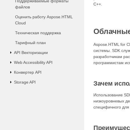
Поддерживаемые форматы
С++.
файлов
Оценить работу Aspose.HTML
Cloud
Облачные
Техническая поддержка
Тарифный план
Aspose.HTML for C
системы. SDK служ
API Векторизации
разработчикам рас
Web Accessibility API
программистам ис
Конвертер API
Storage API
Зачем исп
Использование SDK
низкоуровневых де
специфичного для 
Преимущес