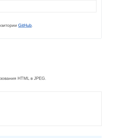
озитории
GitHub
.
азования HTML в JPEG.