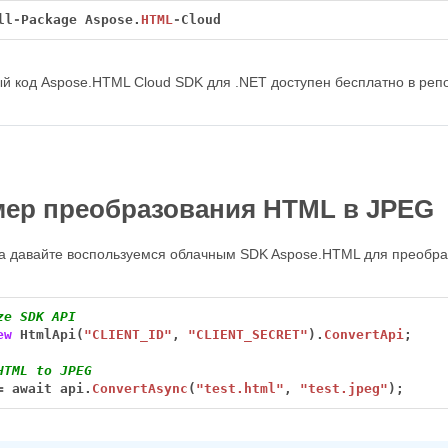
ll
-
Package
Aspose.
HTML
-
Cloud
й код Aspose.HTML Cloud SDK для .NET доступен бесплатно в реп
ер преобразования HTML в JPEG
ра давайте воспользуемся облачным SDK Aspose.HTML для преобр
ze SDK API
ew
HtmlApi(
"CLIENT_ID"
,
"CLIENT_SECRET"
).
ConvertApi
;
HTML to JPEG
=
await
api.
ConvertAsync
(
"test.html"
,
"test.jpeg"
);