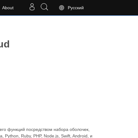
About
Русский
ud
 его функций посредством набора оболочек,
ython, Ruby, PHP, Node.js, Swift, Android, и