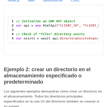
Node.js
Swift
Java/Android
CURL
1
// Initialize an SDK API object 
2
var
api
=
new
HtmlApi(
"CLIENT_ID"
,
"CLIENT_SECR
3
4
// Check if "files" directory exists
5
var
exists
=
await
api.
DirectoryExistsAsync
(
"/f
Ejemplo 2: crear un directorio en el
almacenamiento especificado o
predeterminado
Los siguientes ejemplos demuestran cómo crear un directorio en
el almacenamiento. Todos los directorios principales
especificados en la ruta Uri del directorio también se crearán si
no existen.