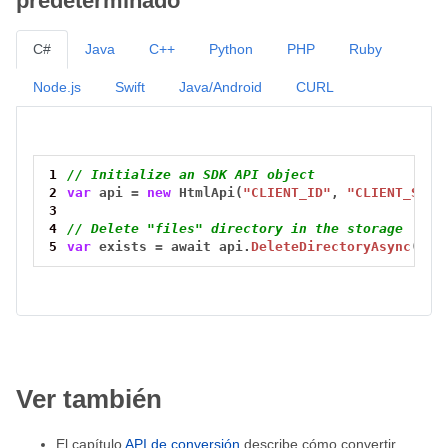
predeterminado
C#
Java
C++
Python
PHP
Ruby
Node.js
Swift
Java/Android
CURL
1
// Initialize an SDK API object
2
var
api
=
new
HtmlApi(
"CLIENT_ID"
,
"CLIENT_SECR
3
4
// Delete "files" directory in the storage
5
var
exists
=
await
api.
DeleteDirectoryAsync
(
"/f
Ver también
El capítulo
API de conversión
describe cómo convertir