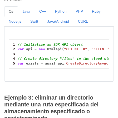
C#
Java
C++
Python
PHP
Ruby
Node.js
Swift
Java/Android
CURL
1
// Initialize an SDK API object
2
var
api
=
new
HtmlApi(
"CLIENT_ID"
,
"CLIENT_SECR
3
4
// Create directory "files" in the cloud storag
5
var
exists
=
await
api.
CreateDirectoryAsync
(
"/f
Ejemplo 3: eliminar un directorio
mediante una ruta especificada del
almacenamiento especificado o