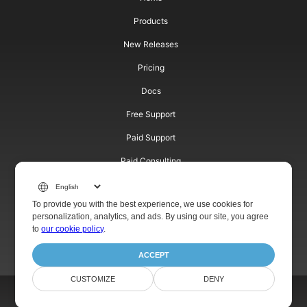
Products
New Releases
Pricing
Docs
Free Support
Paid Support
Paid Consulting
Blog
To provide you with the best experience, we use cookies for
Websites
personalization, analytics, and ads. By using our site, you agree
to
our cookie policy
.
About
ACCEPT
CUSTOMIZE
DENY
© Aspose Pty Ltd 2001-2024. All Rights Reserved.
Privacy Policy
Terms of Service
Contact