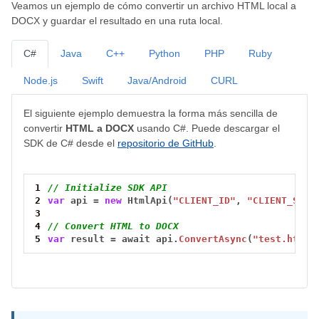
Veamos un ejemplo de cómo convertir un archivo HTML local a
DOCX y guardar el resultado en una ruta local.
C#
Java
C++
Python
PHP
Ruby
Node.js
Swift
Java/Android
CURL
El siguiente ejemplo demuestra la forma más sencilla de
convertir
HTML a DOCX
usando C#. Puede descargar el
SDK de C# desde el
repositorio de GitHub
.
1
// Initialize SDK API
2
var
api
=
new
HtmlApi(
"CLIENT_ID"
,
"CLIENT_SECR
3
4
// Convert HTML to DOCX
5
var
result
=
await
api.
ConvertAsync
(
"test.html"