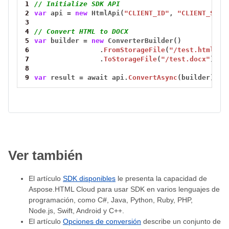
1
// Initialize SDK API
2
var
api
=
new
HtmlApi(
"CLIENT_ID"
,
"CLIENT_SECR
3
4
// Convert HTML to DOCX
5
var
builder
=
new
ConverterBuilder()
6
.
FromStorageFile
(
"/test.html"
)
7
.
ToStorageFile
(
"/test.docx"
);
8
9
var
result
=
await
api.
ConvertAsync
(builder);
Ver también
El artículo
SDK disponibles
le presenta la capacidad de
Aspose.HTML Cloud para usar SDK en varios lenguajes de
programación, como C#, Java, Python, Ruby, PHP,
Node.js, Swift, Android y C++.
El artículo
Opciones de conversión
describe un conjunto de