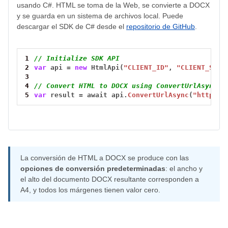
usando C#. HTML se toma de la Web, se convierte a DOCX
y se guarda en un sistema de archivos local. Puede
descargar el SDK de C# desde el
repositorio de GitHub
.
1
// Initialize SDK API
2
var
api
=
new
HtmlApi(
"CLIENT_ID"
,
"CLIENT_SECR
3
4
// Convert HTML to DOCX using ConvertUrlAsync()
5
var
result
=
await
api.
ConvertUrlAsync
(
"https:/
La conversión de HTML a DOCX se produce con las
opciones de conversión predeterminadas
: el ancho y
el alto del documento DOCX resultante corresponden a
A4, y todos los márgenes tienen valor cero.