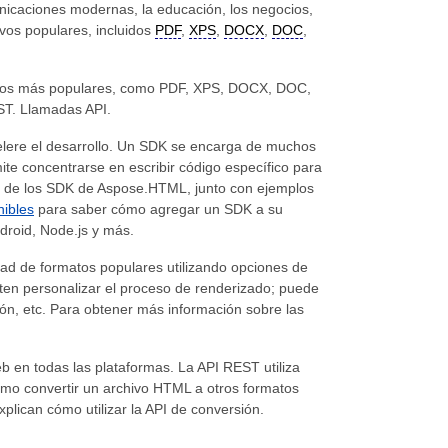
icaciones modernas, la educación, los negocios,
vos populares, incluidos
PDF
,
XPS
,
DOCX
,
DOC
,
matos más populares, como PDF, XPS, DOCX, DOC,
T. Llamadas API.
celere el desarrollo. Un SDK se encarga de muchos
mite concentrarse en escribir código específico para
a de los SDK de Aspose.HTML, junto con ejemplos
ibles
para saber cómo agregar un SDK a su
droid, Node.js y más.
ad de formatos populares utilizando opciones de
ten personalizar el proceso de renderizado; puede
ión, etc. Para obtener más información sobre las
en todas las plataformas. La API REST utiliza
o convertir un archivo HTML a otros formatos
lican cómo utilizar la API de conversión.