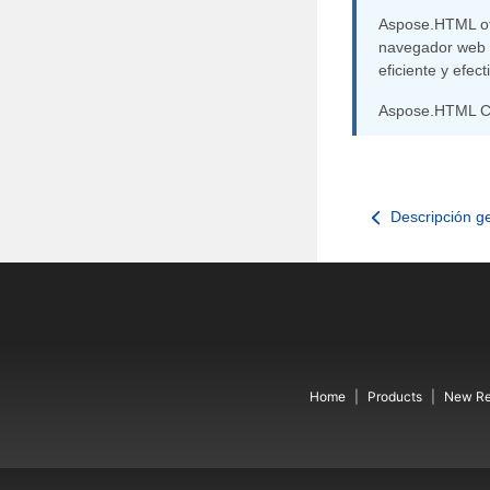
Aspose.HTML o
navegador web y
eficiente y ef
Aspose.HTML Cl
Descripción g
Home
Products
New Re