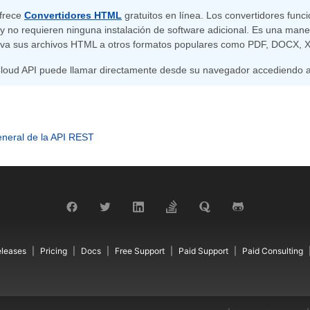
frece
Convertidores HTML
gratuitos en línea. Los convertidores func
 no requieren ninguna instalación de software adicional. Es una maner
ectiva sus archivos HTML a otros formatos populares como PDF, DOCX
oud API puede llamar directamente desde su navegador accediendo 
eneral de la API REST
leases
Pricing
Docs
Free Support
Paid Support
Paid Consulting