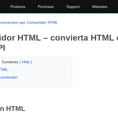
Products
Purchase
Support
Websites
conversion-api
Convertidor HTML
idor HTML – convierta HTML
PI
Contents
[
Hide
]
HTML
conversión
ón HTML