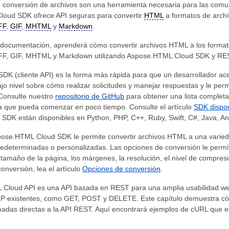
 conversión de archivos son una herramienta necesaria para las comun
loud SDK ofrece API seguras para convertir
HTML
a formatos de archi
FF
,
GIF
,
MHTML
y
Markdown
.
e documentación, aprenderá cómo convertir archivos HTML a los for
FF, GIF, MHTML y Markdown utilizando Aspose.HTML Cloud SDK y RES
SDK (cliente API) es la forma más rápida para que un desarrollador a
ajo nivel sobre cómo realizar solicitudes y manejar respuestas y le per
 Consulte nuestro
repositorio de GitHub
para obtener una lista complet
ra que pueda comenzar en poco tiempo. Consulte el artículo
SDK dispon
 SDK están disponibles en Python, PHP, C++, Ruby, Swift, C#, Java, An
spose.HTML Cloud SDK le permite convertir archivos HTML a una varied
edeterminadas o personalizadas. Las opciones de conversión le permi
l tamaño de la página, los márgenes, la resolución, el nivel de compres
onversión, lea el artículo
Opciones de conversión
.
Cloud API es una API basada en REST para una amplia usabilidad web 
 existentes, como GET, POST y DELETE. Este capítulo demuestra cóm
adas directas a la API REST. Aquí encontrará ejemplos de cURL que exp