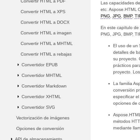
Convertir HTML a PDF
Las capacidades de
etc. Aspose.HTML C
Convertir HTML a XPS
PNG
,
JPG
,
BMP
,
TI
Convertir HTML a DOCX
En este capítulo d
Convertir HTML a imagen
PNG, JPG, BMP, TI
Convertir HTML a MHTML
El uso de un 
detalles de b
Convertir HTML a rebajas
su proyecto.
Convertidor EPUB
prácticos pa
proyecto. Los
Convertidor MHTML
La familia A
Convertidor Markdown
conversión pr
Convertidor XHTML
especificar e
opciones de c
Convertidor SVG
Aspose.HTML 
Vectorización de imágenes
métodos HTTP
mediante llam
Opciones de conversión
API de almacenamiento