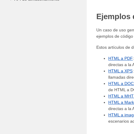
Ejemplos 
Un caso de uso gen
ejemplos de código 
Estos artículos de 
HTML a PDF
directas a la
HTML a XPS
llamadas dire
HTML a DOC
de HTML a DO
HTML a MH
HTML a Mar
directas a la
HTML a imag
escenarios a