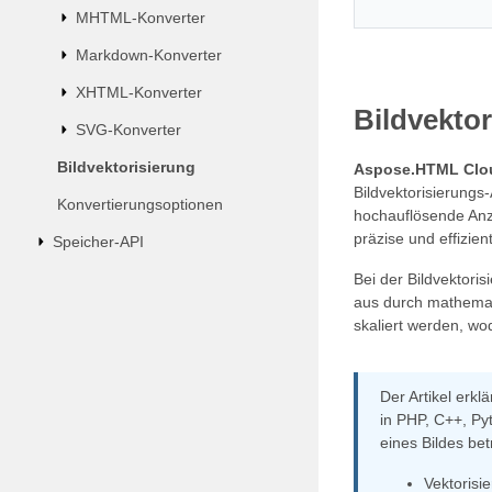
MHTML-Konverter
Markdown-Konverter
XHTML-Konverter
Bildvektor
SVG-Konverter
Bildvektorisierung
Aspose.HTML Clo
Bildvektorisierungs-
Konvertierungsoptionen
hochauflösende Anze
präzise und effizien
Speicher-API
Bei der Bildvektori
aus durch mathemati
skaliert werden, wo
Der Artikel erkl
in PHP, C++, Py
eines Bildes bet
Vektorisi