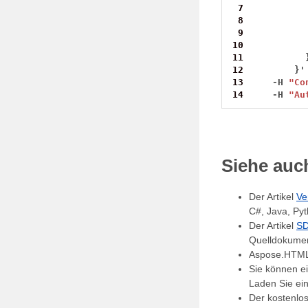
 7
 8
 9
10
11
12
}
'
13
-
H
"Co
14
-
H
"Au
Siehe auc
Der Artikel
Ve
C#, Java, Pyt
Der Artikel
SD
Quelldokument
Aspose.HTML 
Sie können e
Laden Sie ein
Der kostenlo