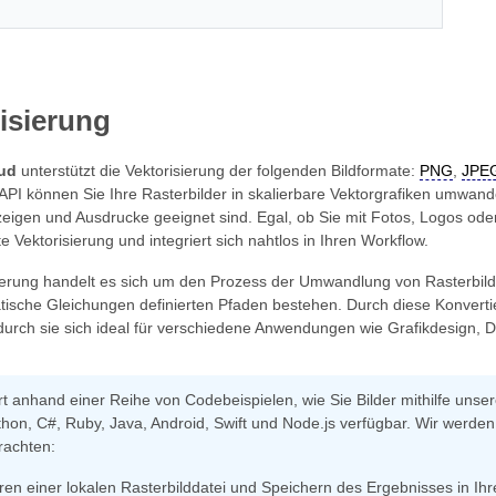
isierung
ud
unterstützt die Vektorisierung der folgenden Bildformate:
PNG
,
JPE
API können Sie Ihre Rasterbilder in skalierbare Vektorgrafiken umwandel
igen und Ausdrucke geeignet sind. Egal, ob Sie mit Fotos, Logos oder I
te Vektorisierung und integriert sich nahtlos in Ihren Workflow.
sierung handelt es sich um den Prozess der Umwandlung von Rasterbilder
sche Gleichungen definierten Pfaden bestehen. Durch diese Konvertie
durch sie sich ideal für verschiedene Anwendungen wie Grafikdesign, D
ärt anhand einer Reihe von Codebeispielen, wie Sie Bilder mithilfe unse
thon, C#, Ruby, Java, Android, Swift und Node.js verfügbar. Wir werde
rachten:
eren einer lokalen Rasterbilddatei und Speichern des Ergebnisses in I