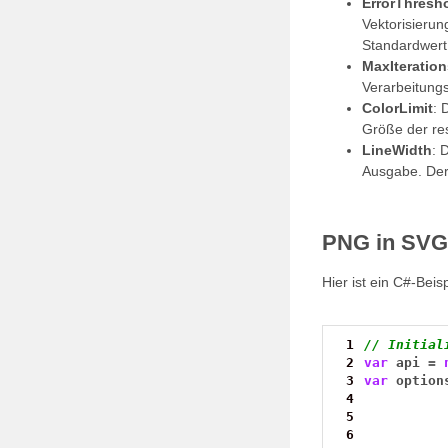
ErrorThresh
Vektorisierun
Standardwert 
MaxIteration
Verarbeitungs
ColorLimit
: 
Größe der res
LineWidth
: 
Ausgabe. Der 
PNG in SVG 
Hier ist ein C#-Bei
 1
// Initial
 2
var
api
=
 3
var
option
 4
 5
 6