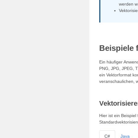
werden wi
Vektorisi
Beispiele 
Ein häufiger Anwendu
PNG, JPG, JPEG, TI
ein Vektorformat ko
veranschaulichen, w
Vektorisier
Hier ist ein Beispie
Standardvektorisie
C#
Java