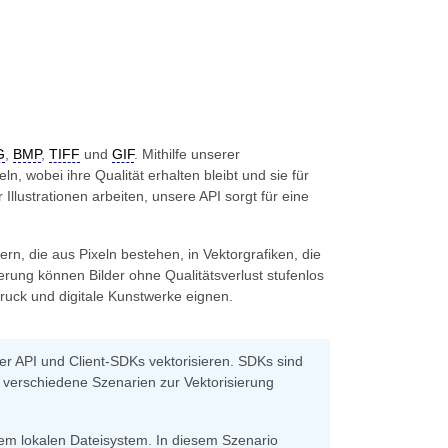
G
,
BMP
,
TIFF
und
GIF
. Mithilfe unserer
n, wobei ihre Qualität erhalten bleibt und sie für
llustrationen arbeiten, unsere API sorgt für eine
n, die aus Pixeln bestehen, in Vektorgrafiken, die
rung können Bilder ohne Qualitätsverlust stufenlos
ruck und digitale Kunstwerke eignen.
rer API und Client-SDKs vektorisieren. SDKs sind
n verschiedene Szenarien zur Vektorisierung
hrem lokalen Dateisystem. In diesem Szenario