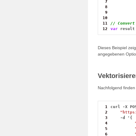
 7
 8
 9
10
11
// Convert
12
var
result
Dieses Beispiel zeig
angegebenen Option
Vektorisier
Nachfolgend finden 
 1
curl
-
X
PO
 2
"https
 3
-
d
'
{
 4
 5
 6