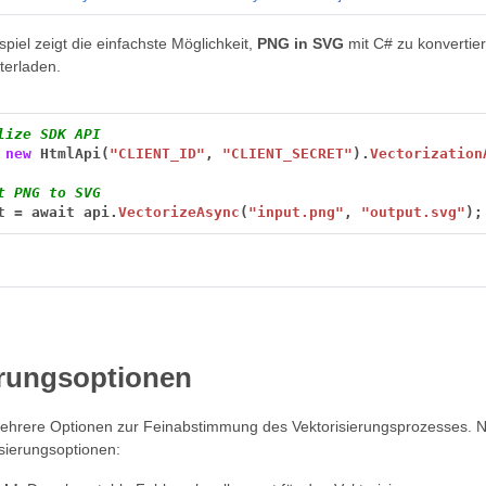
piel zeigt die einfachste Möglichkeit,
PNG in SVG
mit C# zu konverti
terladen.
lize SDK API
new
HtmlApi(
"CLIENT_ID"
,
"CLIENT_SECRET"
).
Vectorization
t PNG to SVG
t
=
await
api.
VectorizeAsync
(
"input.png"
,
"output.svg"
);
erungsoptionen
mehrere Optionen zur Feinabstimmung des Vektorisierungsprozesses. N
sierungsoptionen: