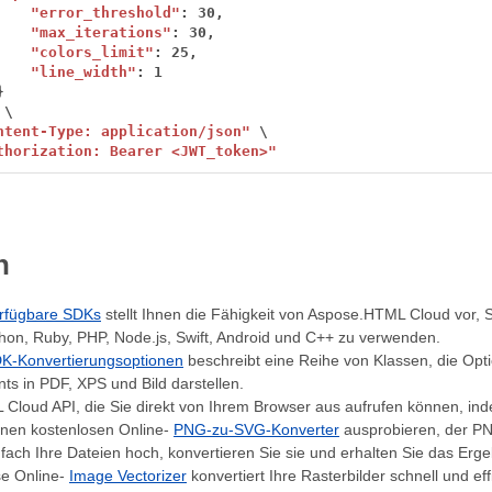
"error_threshold"
:
30,
"max_iterations"
:
30,
"colors_limit"
:
25,
"line_width"
:
1
}
\
ntent-Type: application/json"
\
thorization: Bearer <JWT_token>"
h
rfügbare SDKs
stellt Ihnen die Fähigkeit von Aspose.HTML Cloud vor
hon, Ruby, PHP, Node.js, Swift, Android und C++ zu verwenden.
K-Konvertierungsoptionen
beschreibt eine Reihe von Klassen, die Op
s in PDF, XPS und Bild darstellen.
Cloud API, die Sie direkt von Ihrem Browser aus aufrufen können, ind
inen kostenlosen Online-
PNG-zu-SVG-Konverter
ausprobieren, der PNG
fach Ihre Dateien hoch, konvertieren Sie sie und erhalten Sie das Erg
se Online-
Image Vectorizer
konvertiert Ihre Rasterbilder schnell und ef