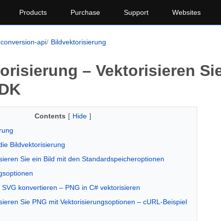
Products
Purchase
Support
Websites
conversion-api
Bildvektorisierung
orisierung – Vektorisieren Si
SDK
Contents
[
Hide
]
erung
die Bildvektorisierung
sieren Sie ein Bild mit den Standardspeicheroptionen
ngsoptionen
 SVG konvertieren – PNG in C# vektorisieren
isieren Sie PNG mit Vektorisierungsoptionen – cURL-Beispiel