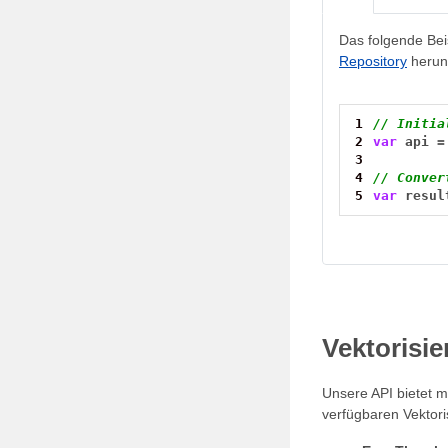
Das folgende Beis
Repository
herun
1
// Initia
2
var
api
=
3
4
// Conver
5
var
resul
Vektorisi
Unsere API bietet 
verfügbaren Vektori