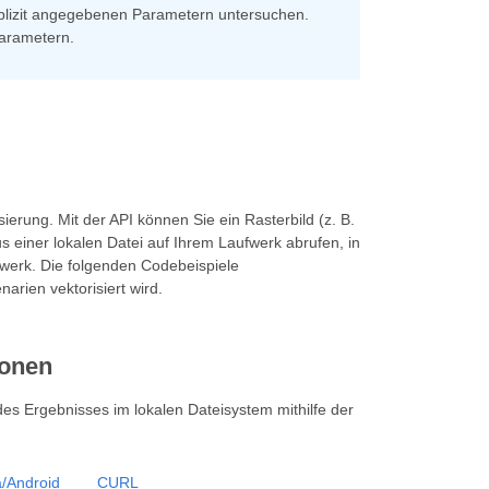
xplizit angegebenen Parametern untersuchen.
parametern.
ierung. Mit der API können Sie ein Rasterbild (z. B.
iner lokalen Datei auf Ihrem Laufwerk abrufen, in
fwerk. Die folgenden Codebeispiele
arien vektorisiert wird.
ionen
 des Ergebnisses im lokalen Dateisystem mithilfe der
/Android
CURL