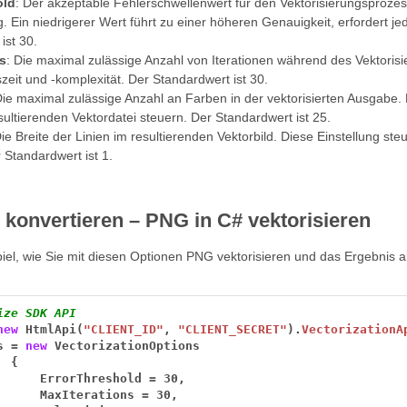
old
: Der akzeptable Fehlerschwellenwert für den Vektorisierungsprozes
g. Ein niedrigerer Wert führt zu einer höheren Genauigkeit, erfordert 
ist 30.
s
: Die maximal zulässige Anzahl von Iterationen während des Vektoris
zeit und -komplexität. Der Standardwert ist 30.
Die maximal zulässige Anzahl an Farben in der vektorisierten Ausgabe.
ultierenden Vektordatei steuern. Der Standardwert ist 25.
Die Breite der Linien im resultierenden Vektorbild. Diese Einstellung ste
Standardwert ist 1.
konvertieren – PNG in C# vektorisieren
spiel, wie Sie mit diesen Optionen PNG vektorisieren und das Ergebnis
ize SDK API
new
HtmlApi(
"CLIENT_ID"
,
"CLIENT_SECRET"
).
VectorizationA
s
=
new
VectorizationOptions
{
ErrorThreshold
=
30,
MaxIterations
=
30,