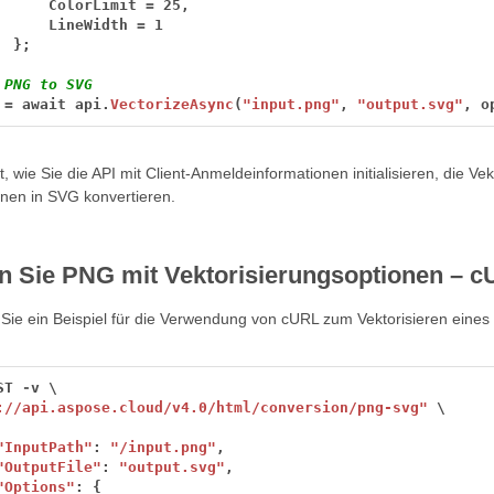
ColorLimit
=
25,
LineWidth
=
1
};
 PNG to SVG
=
await
api.
VectorizeAsync
(
"input.png"
,
"output.svg"
,
o
t, wie Sie die API mit Client-Anmeldeinformationen initialisieren, die V
en in SVG konvertieren.
en Sie PNG mit Vektorisierungsoptionen – c
Sie ein Beispiel für die Verwendung von cURL zum Vektorisieren eine
ST
-
v
\
://api.aspose.cloud/v4.0/html/conversion/png-svg"
\
"InputPath"
:
"/input.png"
,
"OutputFile"
:
"output.svg"
,
"Options"
:
{